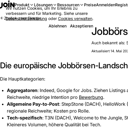
Anmelden
Regist
Produkt
Lösungen
Ressourcen
Preise
Wir nutzen Cookies, um Ihr Erlebnis zu
verbessern und für Marketing. Siehe unsere
Zurück zum Glossar
Datenschutzerklärung
oder
Cookies verwalten
.
Ablehnen
Akzeptieren
Jobbörs
Auch bekannt als:
Aktualisiert 14. Mai 20
Die europäische Jobbörsen-Landsch
Die Hauptkategorien:
Aggregatoren
: Indeed, Google for Jobs. Ziehen Listings 
Reichweite, niedrige Intention pro
Bewerbung
.
Allgemeine Pay-to-Post
: StepStone (DACH), HelloWork (F
regionale Reichweite; Kosten pro Rolle.
Tech-spezifisch
: T3N (DACH), Welcome to the Jungle, S
Kleineres Volumen, höhere Qualität bei Tech.