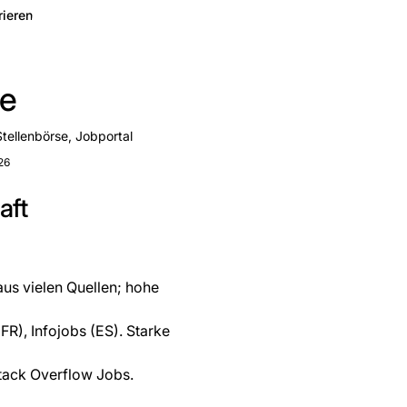
rieren
e
Stellenbörse, Jobportal
26
aft
aus vielen Quellen; hohe
R), Infojobs (ES). Starke
tack Overflow Jobs.