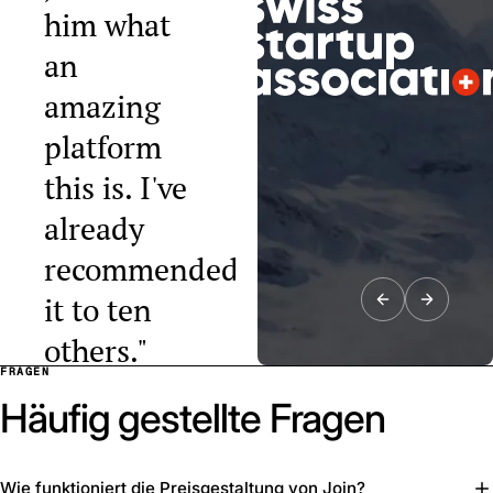
him what
an
amazing
platform
this is. I've
already
recommended
it to ten
others."
FRAGEN
Raphael Tobler
Häufig gestellte Fragen
President, Swiss
Startup
Association
Wie funktioniert die Preisgestaltung von Join?