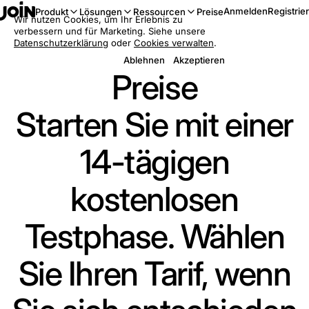
Anmelden
Registrie
Produkt
Lösungen
Ressourcen
Preise
Wir nutzen Cookies, um Ihr Erlebnis zu
verbessern und für Marketing. Siehe unsere
Datenschutzerklärung
oder
Cookies verwalten
.
Ablehnen
Akzeptieren
Preise
Starten Sie mit einer
14-tägigen
kostenlosen
Testphase. Wählen
Sie Ihren Tarif, wenn