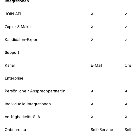
Integrationen
JOIN API
✗
✓
Zapier & Make
✗
✓
Kandidaten-Export
✗
✓
Support
Kanal
E-Mail
Cha
Enterprise
Persönliche:r Ansprechpartner:in
✗
✗
Individuelle Integrationen
✗
✗
Verfügbarkeits-SLA
✗
✗
Onboarding
Self-Service
Sel