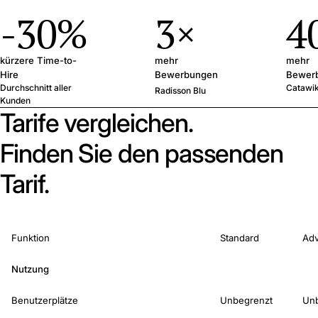
-30%
3×
4
kürzere Time-to-
mehr
mehr
Hire
Bewerbungen
Bewerb
Durchschnitt aller
Catawik
pro Stelle
Radisson Blu
Kunden
Tarife vergleichen.
Finden Sie den passenden
Tarif.
Funktion
Standard
Ad
Nutzung
Benutzerplätze
Unbegrenzt
Un