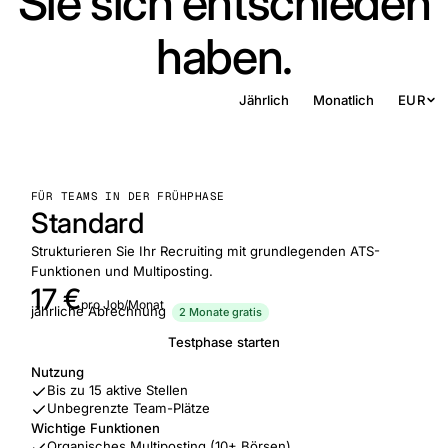
Sie sich entschieden
haben.
Jährlich
Monatlich
EUR
FÜR TEAMS IN DER FRÜHPHASE
Standard
Strukturieren Sie Ihr Recruiting mit grundlegenden ATS-
Funktionen und Multiposting.
17 €
pro Job/Monat
jährliche Abrechnung
2 Monate gratis
Testphase starten
Nutzung
Bis zu 15 aktive Stellen
Unbegrenzte Team-Plätze
Wichtige Funktionen
Organisches Multiposting (10+ Börsen)