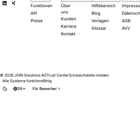
Funktionen
Über
Hilfebereich
Impress
uns
API
Blog
Datensch
Kunden
Preise
Vorlagen
AGB
Karriere
Glossar
AVV
Kontakt
© 2026
JOIN Solutions AG
Trust Center
Schwachstelle melden
Alle Systeme funktionsfähig
DE
Für Bewerber