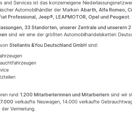
les and Services ist das konzerneigene Niederlassungsnetzwer
päischer Automobilhändler der Marken
Abarth, Alfa Romeo, C
 Fiat Professional, Jeep®, LEAPMOTOR, Opel und Peugeot
.
lassungen, 33 Standorten, unserer Zentrale und unserern 
rmen
sind wir eine der größten Automobilhandelsketten Deuts
n von
Stellantis &You Deutschland GmbH
sind:
fahrzeugen
rauchtfahrzeugen
vice
tzteilen
eren rund
1.200 Mitarbeiterinnen und Mitarbeitern
sind wir s
17.000
verkaufte Neuwagen, 14.000 verkaufte Gebrauchtwa
 der Vermietung.