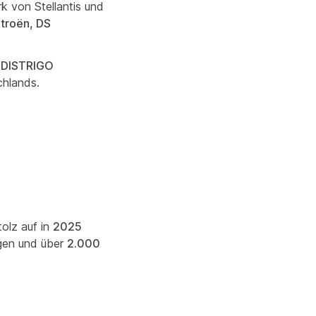
k von Stellantis und
itroën, DS
2 DISTRIGO
chlands.
tolz auf in
2025
gen und über
2.000