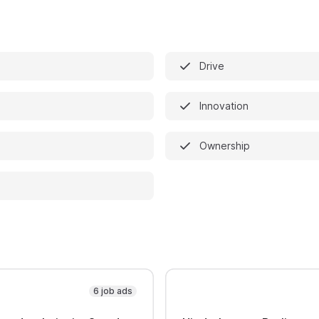
n
Drive
Innovation
Ownership
6 job ads