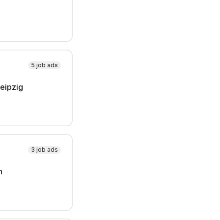
5 job ads
eipzig
3 job ads
n