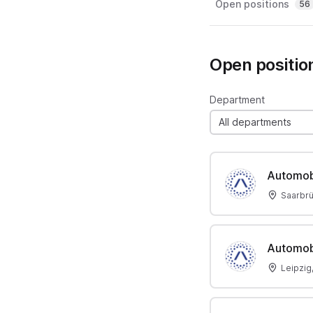
Open positions
56
Open positio
Department
All departments
Automob
Saarbr
Automob
Leipzig