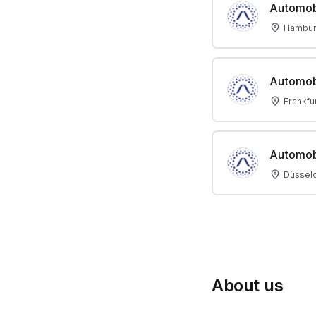
Automob
Hambur
Automob
Frankfu
Automob
Düsseld
About us