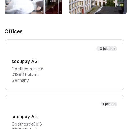
Offices
10 job ads
secupay AG
Goethestrasse
6
01896
Pulsnitz
Germany
1 job ad
secupay AG
Goethestraße
6