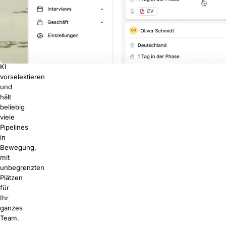
Stelle
mit
einem
Klick,
lässt
die
KI
vorselektieren
und
hält
beliebig
viele
Pipelines
in
Bewegung,
mit
unbegrenzten
Plätzen
für
Ihr
ganzes
Team.