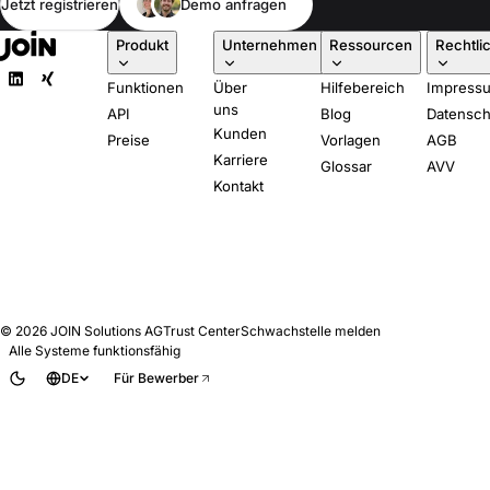
Jetzt registrieren
Demo anfragen
Produkt
Unternehmen
Ressourcen
Rechtli
Funktionen
Über
Hilfebereich
Impress
uns
API
Blog
Datensch
Kunden
Preise
Vorlagen
AGB
Karriere
Glossar
AVV
Kontakt
© 2026
JOIN Solutions AG
Trust Center
Schwachstelle melden
Alle Systeme funktionsfähig
DE
Für Bewerber