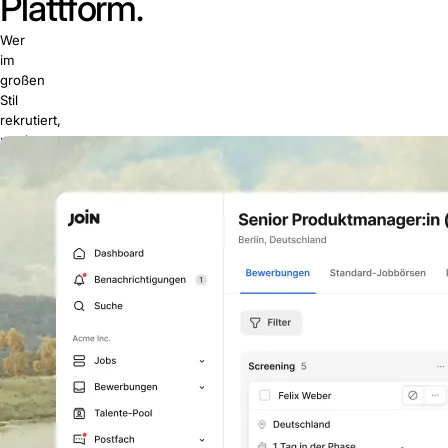
Plattform.
Wer
im
großen
Stil
rekrutiert,
merkt
schnell:
Manuelles
Veröffentlichen
und
das
Sortieren
im
Postfach
geraten
an
ihre
Grenzen.
Join
postet
jede