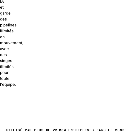
IA
et
garde
des
pipelines
illimités
en
mouvement,
avec
des
sièges
illimités
pour
toute
l'équipe.
ratuitement
e commercial
UTILISÉ PAR PLUS DE 20 000 ENTREPRISES DANS LE MONDE