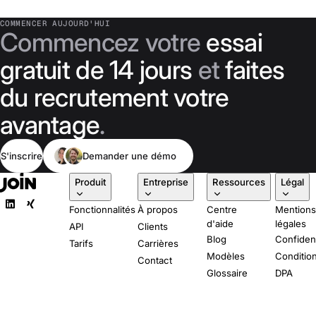
COMMENCER AUJOURD'HUI
Commencez votre
essai
gratuit de 14 jours
et
faites
du recrutement votre
avantage
.
S'inscrire
Demander une démo
Produit
Entreprise
Ressources
Légal
Fonctionnalités
À propos
Centre
Mention
d'aide
légales
API
Clients
Blog
Confident
Tarifs
Carrières
Modèles
Conditio
Contact
Glossaire
DPA