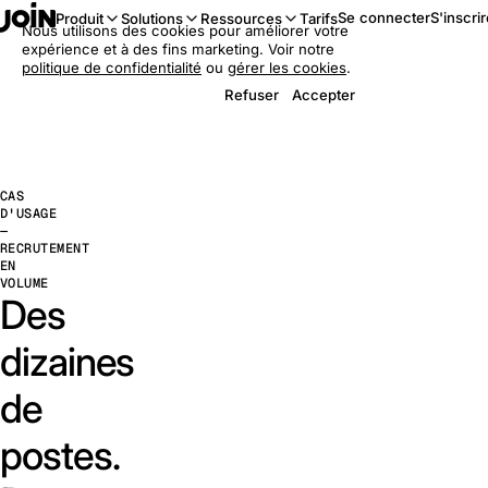
Se connecter
S'inscri
Produit
Solutions
Ressources
Tarifs
Nous utilisons des cookies pour améliorer votre
expérience et à des fins marketing. Voir notre
politique de confidentialité
ou
gérer les cookies
.
Refuser
Accepter
CAS
D'USAGE
—
RECRUTEMENT
EN
VOLUME
Des
dizaines
de
postes.