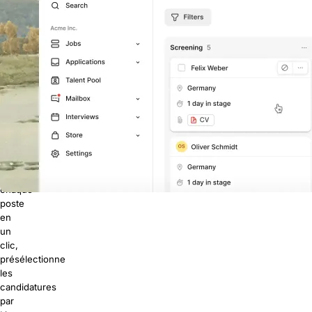
et
le
tri
de
la
boîte
mail
montrent
vite
leurs
limites.
Join
multidiffuse
chaque
poste
en
un
clic,
présélectionne
les
candidatures
par