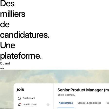
Des
milliers
de
candidatures.
Une
plateforme.
Quand
on
recrute
en
volume,
la
diffusion
à
la
main