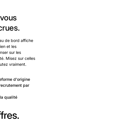
 vous
crues.
au de bord affiche
en et les
ser sur les
é. Misez sur celles
utez vraiment.
eforme d'origine
recrutement par
la qualité
fres.