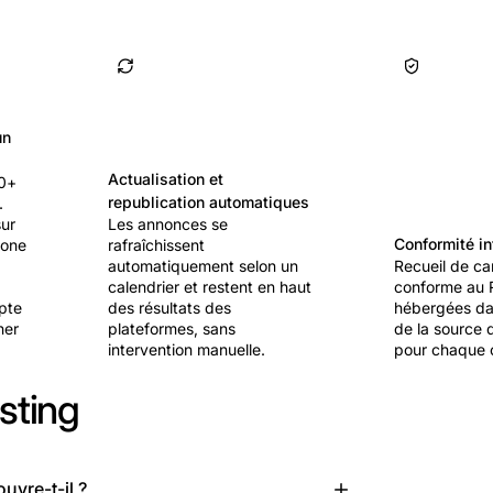
un
Actualisation et
10+
republication automatiques
.
ur
Les annonces se
Conformité i
tone
rafraîchissent
automatiquement selon un
Recueil de ca
calendrier et restent en haut
conforme au
pte
des résultats des
hébergées dan
her
plateformes, sans
de la source 
intervention manuelle.
pour chaque 
sting
uvre-t-il ?