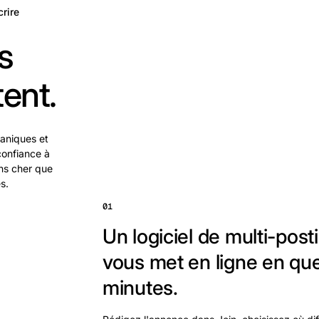
crire
s
ent.
ganiques et
confiance à
ns cher que
s.
01
Un logiciel de multi-post
vous met en ligne en qu
minutes.