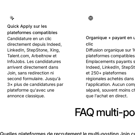
Quick Apply sur les
plateformes compatibles
Organique + payant en 
Candidature en un clic
clic
directement depuis Indeed,
LinkedIn, StepStone, Xing,
Diffusion organique sur 
Talent.com, Arbeitnow et
plateformes compatibles
InfoJobs. Les candidatures
Emplacements payants s
arrivent directement dans
Indeed, LinkedIn, StepS
Join, sans redirection ni
et 250+ plateformes
second formulaire. Jusqu'à
régionales achetés dans
3× plus de candidatures par
l'application. Aucun com
plateforme qu'avec une
séparé, souvent moins c
annonce classique.
que l'achat en direct.
FAQ multi-po
Quelles plateformes de recrutement le multi-posting Join co