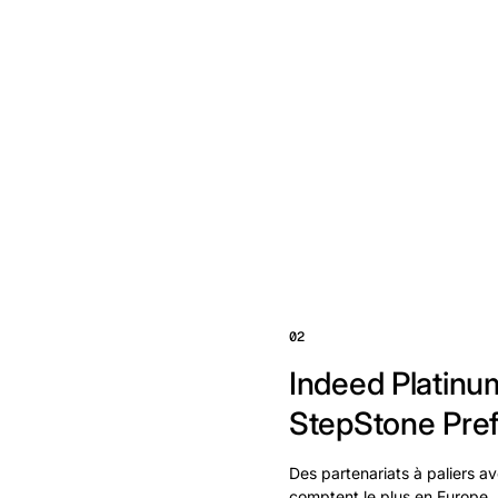
02
Indeed Platinum
StepStone Pref
Des partenariats à paliers av
comptent le plus en Europe. L