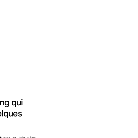
ing qui
elques