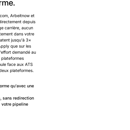
orme.
.com, Arbeitnow et
 directement depuis
ge carrière, aucun
ctement dans votre
tatent jusqu'à 3×
pply que sur les
l'effort demandé au
t plateformes
ule face aux ATS
deux plateformes.
forme qu'avec une
, sans redirection
 votre pipeline