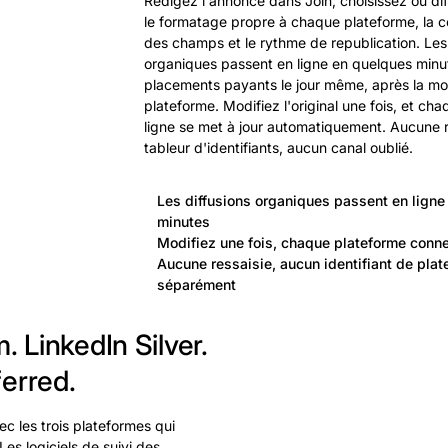
Rédigez l'annonce dans Join, choisissez où dif
le formatage propre à chaque plateforme, la
des champs et le rythme de republication. Les 
organiques passent en ligne en quelques minut
placements payants le jour même, après la mo
plateforme. Modifiez l'original une fois, et c
ligne se met à jour automatiquement. Aucune r
tableur d'identifiants, aucun canal oublié.
Les diffusions organiques passent en ligne
minutes
Modifiez une fois, chaque plateforme conne
Aucune ressaisie, aucun identifiant de plat
séparément
. LinkedIn Silver.
erred.
ec les trois plateformes qui
es logiciels de suivi des