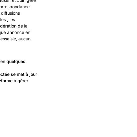
fuser, et Join gère
 correspondance
diffusions
es ; les
dération de la
haque annonce en
essaisie, aucun
 en quelques
ctée se met à jour
eforme à gérer