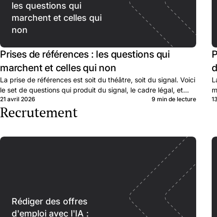
les questions qui
marchent et celles qui
non
Prises de références : les questions qui
P
marchent et celles qui non
d
La prise de références est soit du théâtre, soit du signal. Voici
L
le set de questions qui produit du signal, le cadre légal, et
m
21 avril 2026
9 min de lecture
1
quand passer.
p
Recrutement
Rédiger des offres
d'emploi avec l'IA :