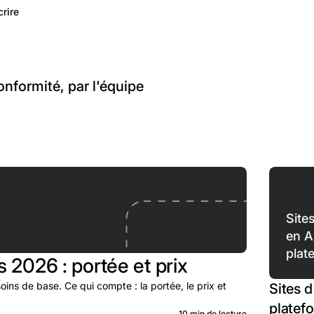
crire
conformité, par l'équipe
Site
en A
plat
s 2026 : portée et prix
ins de base. Ce qui compte : la portée, le prix et
Sites d
platef
10 min de lecture