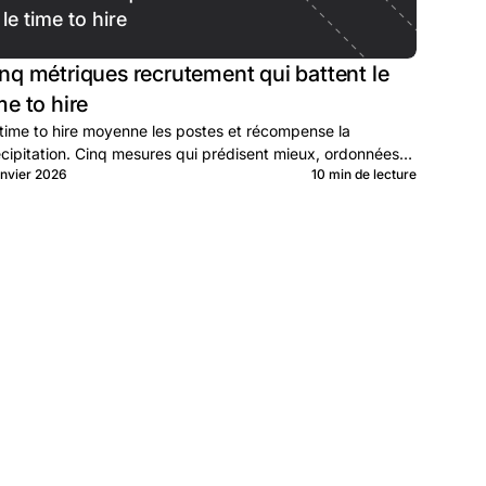
le time to hire
nq métriques recrutement qui battent le
me to hire
time to hire moyenne les postes et récompense la
cipitation. Cinq mesures qui prédisent mieux, ordonnées
anvier 2026
10 min de lecture
lead au lag.