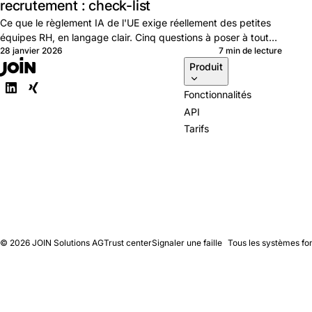
recrutement : check-list
Ce que le règlement IA de l'UE exige réellement des petites
équipes RH, en langage clair. Cinq questions à poser à tout
28 janvier 2026
7 min de lecture
fournisseur d'ATS.
Produit
Fonctionnalités
API
Tarifs
© 2026
JOIN Solutions AG
Trust center
Signaler une faille
Tous les systèmes fo