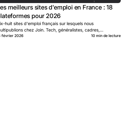
es meilleurs sites d'emploi en France : 18
lateformes pour 2026
ix-huit sites d'emploi français sur lesquels nous
ultipublions chez Join. Tech, généralistes, cadres,
8 février 2026
10 min de lecture
ectoriels. À quoi sert chacun et quand les combiner.