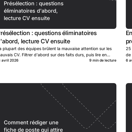
Présélection : questions
éliminatoires d'abord,
lecture CV ensuite
résélection : questions éliminatoires
En
'abord, lecture CV ensuite
pr
a plupart des équipes brûlent la mauvaise attention sur les
25 
auvais CV. Filtrer d'abord sur des faits durs, puis lire en
de 
3 avril 2026
9 min de lecture
6 a
rofondeur le vivier qualifié.
Comment rédiger une
fiche de poste qui attire