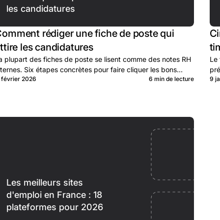
les candidatures
omment rédiger une fiche de poste qui
Ci
ttire les candidatures
ti
a plupart des fiches de poste se lisent comme des notes RH
Le 
nternes. Six étapes concrètes pour faire cliquer les bons
pré
1 février 2026
6 min de lecture
9 j
andidats.
du 
Les meilleurs sites
d'emploi en France : 18
plateformes pour 2026