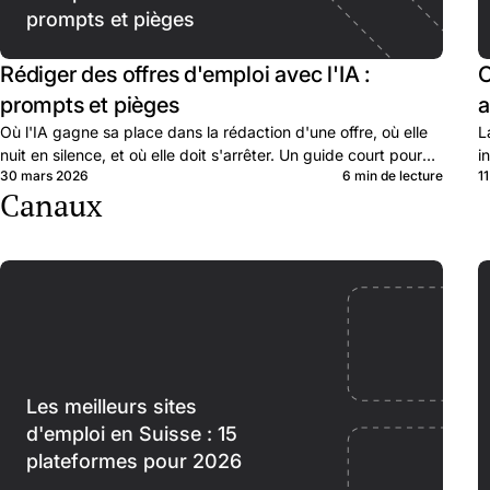
prompts et pièges
Rédiger des offres d'emploi avec l'IA :
C
prompts et pièges
a
Où l'IA gagne sa place dans la rédaction d'une offre, où elle
L
nuit en silence, et où elle doit s'arrêter. Un guide court pour
i
30 mars 2026
6 min de lecture
1
les recruteurs en PME.
c
Canaux
Les meilleurs sites
d'emploi en Suisse : 15
plateformes pour 2026