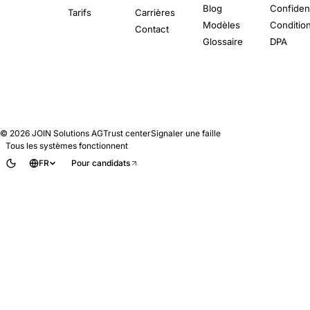
Blog
Confident
Tarifs
Carrières
Modèles
Conditio
Contact
Glossaire
DPA
© 2026
JOIN Solutions AG
Trust center
Signaler une faille
Tous les systèmes fonctionnent
FR
Pour candidats