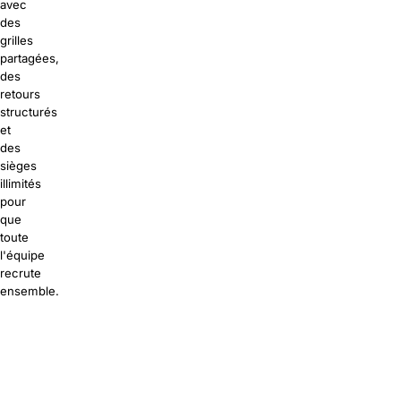
avec
des
grilles
partagées,
des
retours
structurés
et
des
sièges
illimités
pour
que
toute
l'équipe
recrute
ensemble.
ratuitement
 une démo