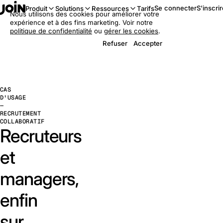
Se connecter
S'inscri
Produit
Solutions
Ressources
Tarifs
Nous utilisons des cookies pour améliorer votre
expérience et à des fins marketing. Voir notre
politique de confidentialité
ou
gérer les cookies
.
Refuser
Accepter
CAS
D'USAGE
—
RECRUTEMENT
COLLABORATIF
Recruteurs
et
managers,
enfin
sur