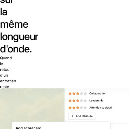
la
même
longueur
d'onde.
Quand
le
retour
d'un
entretien
reste
dans
la
tête
d'une
seule
personne
et