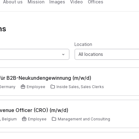
About us
Mission
Images
Video
Offices
ns
Location
All locations
 für B2B-Neukundengewinnung (m/w/d)
 Germany
Employee
Inside Sales, Sales Clerks
venue Officer (CRO) (m/w/d)
k, Belgium
Employee
Management and Consulting