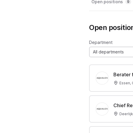
Open positions
9
Open positio
Department
All departments
Berater
Essen,
Chief Re
Deerlij