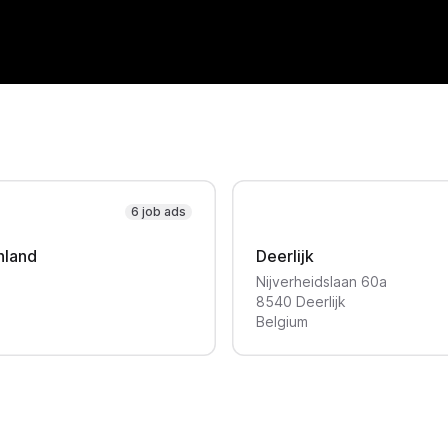
6 job ads
hland
Deerlijk
Nijverheidslaan
60a
8540
Deerlijk
Belgium