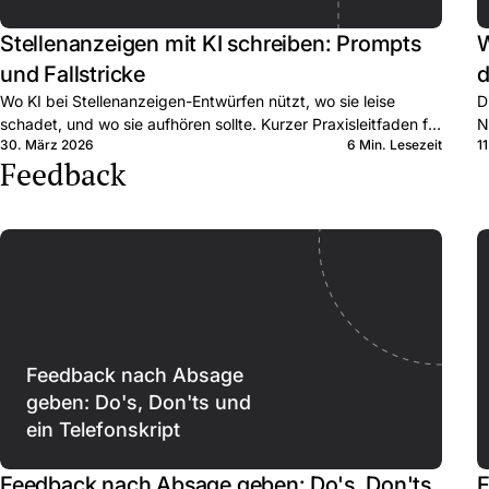
Stellenanzeigen mit KI schreiben: Prompts
W
und Fallstricke
d
Wo KI bei Stellenanzeigen-Entwürfen nützt, wo sie leise
D
schadet, und wo sie aufhören sollte. Kurzer Praxisleitfaden für
N
30. März 2026
6 Min. Lesezeit
1
KMU-Recruiter.
B
Feedback
Feedback nach Absage
geben: Do's, Don'ts und
ein Telefonskript
Feedback nach Absage geben: Do's, Don'ts
F