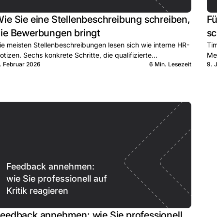
ie Sie eine Stellenbeschreibung schreiben,
Fü
ie Bewerbungen bringt
sc
ie meisten Stellenbeschreibungen lesen sich wie interne HR-
Tim
otizen. Sechs konkrete Schritte, die qualifizierte
Mes
1. Februar 2026
6 Min. Lesezeit
9. 
ewerber:innen zum Klick bringen.
Lea
Feedback annehmen:
wie Sie professionell auf
Kritik reagieren
eedback annehmen: wie Sie professionell