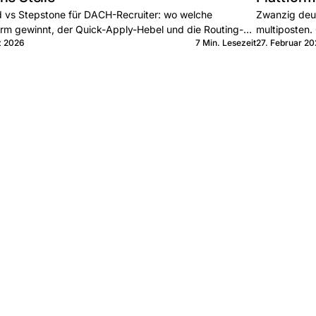
 vs Stepstone für DACH-Recruiter: wo welche
Zwanzig deut
orm gewinnt, der Quick-Apply-Hebel und die Routing-
multiposten. 
z 2026
7 Min. Lesezeit
27. Februar 2
 bei Join.
Executive. W