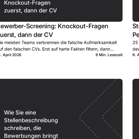
Knockout-Fragen
zuerst, dann der CV
ewerber-Screening: Knockout-Fragen
St
uerst, dann der CV
Pe
ie meisten Teams verbrennen die falsche Aufmerksamkeit
25 
uf den falschen CVs. Erst auf harte Fakten filtern, dann
deu
3. April 2026
9 Min. Lesezeit
6. 
chte Zeit im qualifizierten Pool.
Wie Sie eine
Stellenbeschreibung
schreiben, die
Bewerbungen bringt