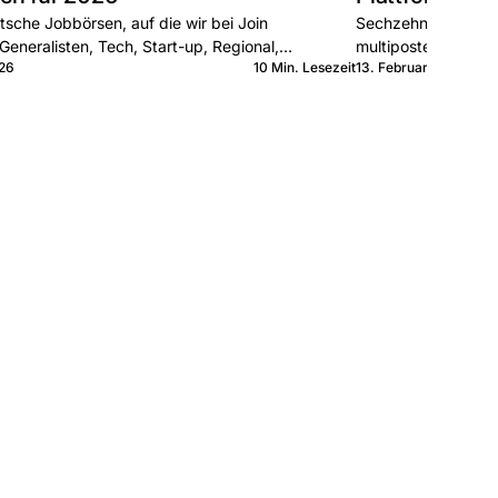
sche Jobbörsen, auf die wir bei Join
Sechzehn österreich
Generalisten, Tech, Start-up, Regional,
multiposten. Genera
026
10 Min. Lesezeit
13. Februar 2026
as jede kann und wann Sie sie kombinieren.
jede kann und wann