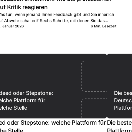
uf Kritik reagieren
as tun, wenn jemand Ihnen Feedback gibt und Sie innerlich
uf Abwehr schalten? Sechs Schritte, mit denen Sie das
1. Januar 2026
6 Min. Lesezeit
espräch nutzen statt verteidigen.
deed oder Stepstone:
Die be
lche Plattform für
Deutsc
lche Stelle
Plattf
ed oder Stepstone: welche Plattform für
Die best
he Stelle
Plattfor