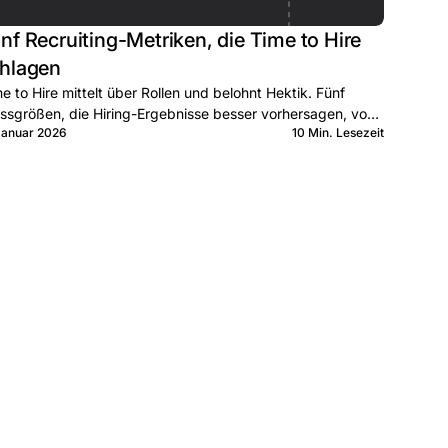
nf Recruiting-Metriken, die Time to Hire
hlagen
e to Hire mittelt über Rollen und belohnt Hektik. Fünf
sgrößen, die Hiring-Ergebnisse besser vorhersagen, von
Januar 2026
10 Min. Lesezeit
d bis Lag geordnet.