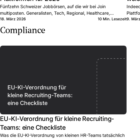
Fünfzehn Schweizer Jobbörsen, auf die wir bei Join
Indeed
multiposten. Generalisten, Tech, Regional, Healthcare,
Plattf
18. März 2026
10 Min. Lesezeit
9. Mär
Executive. Was jede kann und wann Sie sie kombinieren.
Muster
Compliance
EU-KI-Verordnung für
kleine Recruiting-Teams:
eine Checkliste
EU-KI-Verordnung für kleine Recruiting-
Teams: eine Checkliste
Was die EU-KI-Verordnung von kleinen HR-Teams tatsächlich