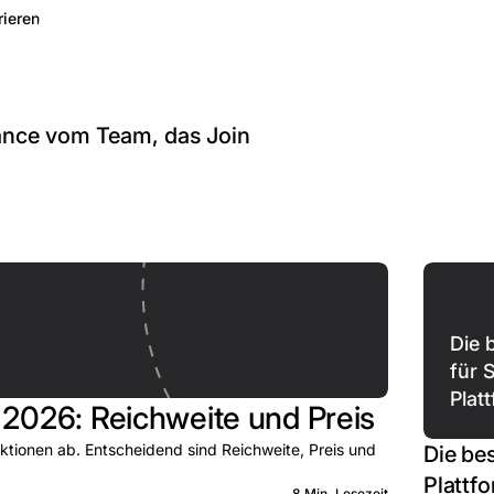
rieren
iance vom Team, das Join
Die 
für 
Plat
2026: Reichweite und Preis
tionen ab. Entscheidend sind Reichweite, Preis und
Die be
Plattf
8 Min. Lesezeit