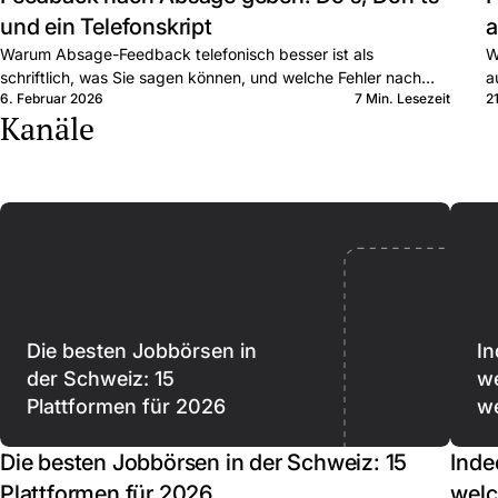
und ein Telefonskript
a
Warum Absage-Feedback telefonisch besser ist als
W
schriftlich, was Sie sagen können, und welche Fehler nach
a
6. Februar 2026
7 Min. Lesezeit
2
AGG rechtlich teuer werden können.
G
Kanäle
Die besten Jobbörsen in
In
der Schweiz: 15
we
Plattformen für 2026
we
Die besten Jobbörsen in der Schweiz: 15
Inde
Plattformen für 2026
welc