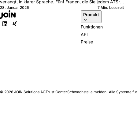
verlangt, in klarer Sprache. Fünf Fragen, die Sie jedem ATS-
28. Januar 2026
7 Min. Lesezeit
Anbieter stellen sollten.
Produkt
Funktionen
API
Preise
© 2026
JOIN Solutions AG
Trust Center
Schwachstelle melden
Alle Systeme fu