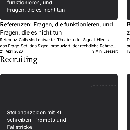
funktionieren, und
Fragen, die es nicht tun
Referenzen: Fragen, die funktionieren, und
B
Fragen, die es nicht tun
z
Referenz-Calls sind entweder Theater oder Signal. Hier ist
D
das Frage-Set, das Signal produziert, der rechtliche Rahmen,
a
21. April 2026
9 Min. Lesezeit
1
und wann Sie den Call ganz auslassen.
e
Recruiting
Stellenanzeigen mit KI
schreiben: Prompts und
Fallstricke