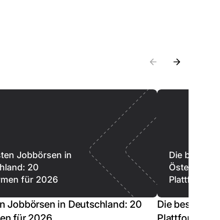
sten Jobbörsen in
Die besten 
hland: 20
Österreich: 
ormen für 2026
Plattformen
en Jobbörsen in Deutschland: 20
Die besten Jo
men für 2026
Plattformen f