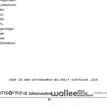
regionalen
Jobbörsen
bis
zu
50
%
günstiger
als
der
Direktkauf.
s starten
buchen
ÜBER 20.000 UNTERNEHMEN WELTWEIT VERTRAUEN JOIN
01