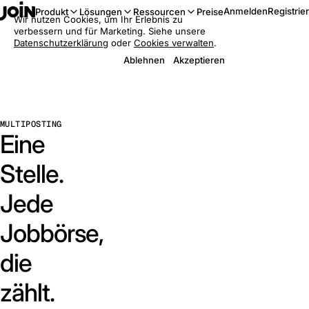
Anmelden
Registrie
Produkt
Lösungen
Ressourcen
Preise
Wir nutzen Cookies, um Ihr Erlebnis zu
verbessern und für Marketing. Siehe unsere
Datenschutzerklärung
oder
Cookies verwalten
.
Ablehnen
Akzeptieren
MULTIPOSTING
Eine
Stelle.
Jede
Jobbörse,
die
zählt.