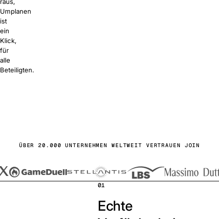
raus,
Umplanen
ist
ein
Klick,
für
alle
Beteiligten.
s starten
buchen
ÜBER 20.000 UNTERNEHMEN WELTWEIT VERTRAUEN JOIN
01
Echte