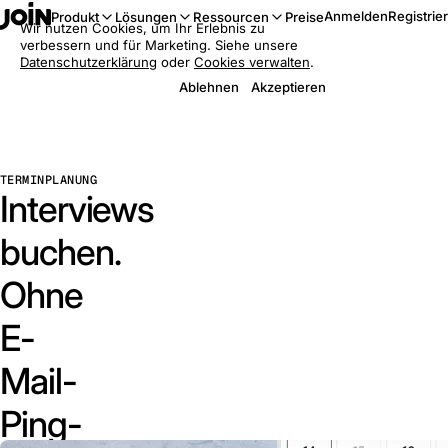
Anmelden
Registrie
Produkt
Lösungen
Ressourcen
Preise
Wir nutzen Cookies, um Ihr Erlebnis zu
verbessern und für Marketing. Siehe unsere
Datenschutzerklärung
oder
Cookies verwalten
.
Ablehnen
Akzeptieren
TERMINPLANUNG
Interviews
buchen.
Ohne
E-
Mail-
Ping-