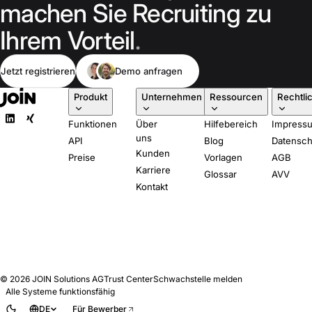
machen Sie Recruiting zu
Ihrem Vorteil
.
Jetzt registrieren
Demo anfragen
Produkt
Unternehmen
Ressourcen
Rechtli
Funktionen
Über
Hilfebereich
Impress
uns
API
Blog
Datensch
Kunden
Preise
Vorlagen
AGB
Karriere
Glossar
AVV
Kontakt
© 2026
JOIN Solutions AG
Trust Center
Schwachstelle melden
Alle Systeme funktionsfähig
DE
Für Bewerber