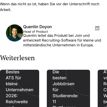
Wenn das nicht so ist, haben Sie vor der Unterschrift noch
Arbeit.
Quentin Doyon
Head of Product
Quentin leitet das Produkt bei Join und
entwickelt Recruiting-Software für kleine und
mittelständische Unternehmen in Europa.
Weiterlesen
Bestes
Die
A
ATS für
besten
v
kleine
Jobbörsen
R
Unternehmen
für
C
2026:
Studierende:
W
Reichweite
11
b