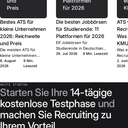
und
Plattformen
e
Preis
für 2026
K
Bestes ATS für
Die besten Jobbörsen
ATS 
kleine Unternehmen
für Studierende: 11
Recr
2026: Reichweite
Plattformen für 2026
Was 
und Preis
Elf Jobbörsen für
KMU
Studierende in Deutschland,
Die meisten ATS für
Was e
29. Juli 2026
9 Min. Lesezeit
plus
kleine Unternehmen
Recru
Hochschulausschreibungen.
6. August
8 Min.
2. Juni
decken dieselben
jeweil
Wofür jede gebaut ist, was
2026
Lesezeit
2026
Grundfunktionen ab.
die m
sie kostet und wann Sie
Entscheidend sind
zuerst
posten.
Reichweite, Preis und
brauc
Bindung — zehn Anbieter
sich 
HEUTE STARTEN
Starten Sie Ihre
14-tägige
verglichen.
endlic
kostenlose Testphase
und
machen Sie Recruiting zu
Ihrem Vorteil
.