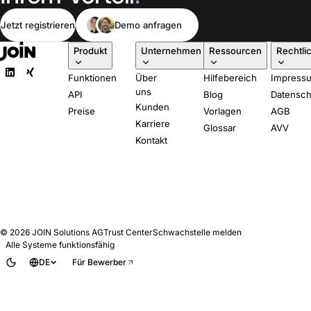
Jetzt registrieren
Demo anfragen
Produkt
Unternehmen
Ressourcen
Rechtli
Funktionen
Über
Hilfebereich
Impress
uns
API
Blog
Datensch
Kunden
Preise
Vorlagen
AGB
Karriere
Glossar
AVV
Kontakt
© 2026
JOIN Solutions AG
Trust Center
Schwachstelle melden
Alle Systeme funktionsfähig
DE
Für Bewerber