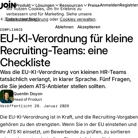
Anmelden
Registrie
Produkt
Lösungen
Ressourcen
Preise
Wir nutzen Cookies, um Ihr Erlebnis zu
verbessern und für Marketing. Siehe unsere
Zurück zum Blog
Datenschutzerklärung
oder
Cookies verwalten
.
Ablehnen
Akzeptieren
COMPLIANCE
EU-KI-Verordnung für kleine
Recruiting-Teams: eine
Checkliste
Was die EU-KI-Verordnung von kleinen HR-Teams
tatsächlich verlangt, in klarer Sprache. Fünf Fragen,
die Sie jedem ATS-Anbieter stellen sollten.
Quentin Doyon
Head of Product
Veröffentlicht 28. Januar 2026
Die EU-KI-Verordnung ist in Kraft, und die Recruiting-Vorgaben
gehören zu den strengsten. Wenn Sie in der EU einstellen und
Ihr ATS KI einsetzt, um Bewerbende zu prüfen, zu sortieren