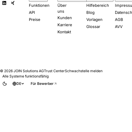
Funktionen
Über
Hilfebereich
Impress
uns
API
Blog
Datensch
Kunden
Preise
Vorlagen
AGB
Karriere
Glossar
AVV
Kontakt
© 2026
JOIN Solutions AG
Trust Center
Schwachstelle melden
Alle Systeme funktionsfähig
DE
Für Bewerber