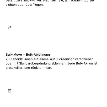
Daten, zwei Blickwinkel. Wechseln Sie, je nachdem, ob Sie
sichten oder überfliegen.
Bulk-Move + Bulk-Ablehnung
20 Kandidat:innen auf einmal auf „Screening“ verschieben
oder mit Standardbegründung ablehnen. Jede Bulk-Aktion ist
protokolliert und rücknehmbar.