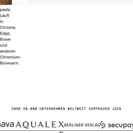
and-
paste.
Läuft
in
Chrome,
Edge,
Brave
und
anderen
Chromium-
Browsern.
s starten
buchen
ÜBER 20.000 UNTERNEHMEN WELTWEIT VERTRAUEN JOIN