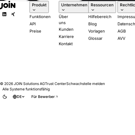
Produkt
Unternehmen
Ressourcen
Rechtli
Funktionen
Über
Hilfebereich
Impress
uns
API
Blog
Datensch
Kunden
Preise
Vorlagen
AGB
Karriere
Glossar
AVV
Kontakt
© 2026
JOIN Solutions AG
Trust Center
Schwachstelle melden
Alle Systeme funktionsfähig
DE
Für Bewerber