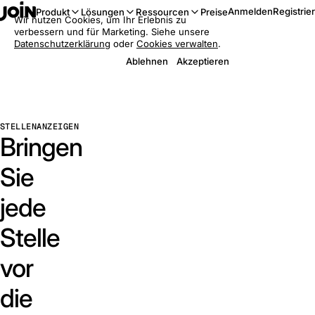
Anmelden
Registrie
Produkt
Lösungen
Ressourcen
Preise
Wir nutzen Cookies, um Ihr Erlebnis zu
verbessern und für Marketing. Siehe unsere
Datenschutzerklärung
oder
Cookies verwalten
.
Ablehnen
Akzeptieren
STELLENANZEIGEN
Bringen
Sie
jede
Stelle
vor
die