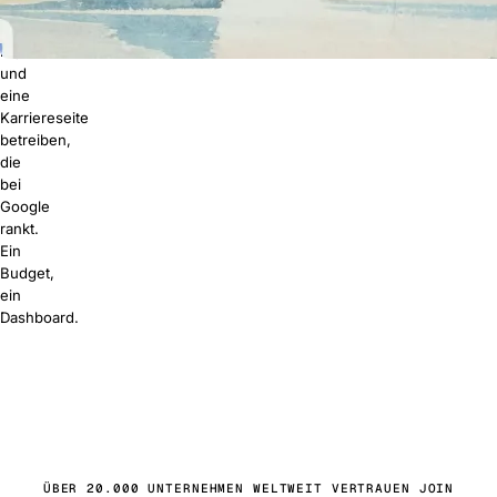
zu
besetzen
ist,
und
eine
Karriereseite
betreiben,
die
bei
Google
rankt.
Ein
Budget,
ein
Dashboard.
s starten
buchen
ÜBER 20.000 UNTERNEHMEN WELTWEIT VERTRAUEN JOIN