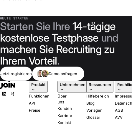
HEUTE STARTEN
Starten Sie Ihre
14-tägige
kostenlose Testphase
und
machen Sie Recruiting zu
Ihrem Vorteil
.
Jetzt registrieren
Demo anfragen
Produkt
Unternehmen
Ressourcen
Rechtli
Funktionen
Über
Hilfebereich
Impress
uns
API
Blog
Datensch
Kunden
Preise
Vorlagen
AGB
Karriere
Glossar
AVV
Kontakt