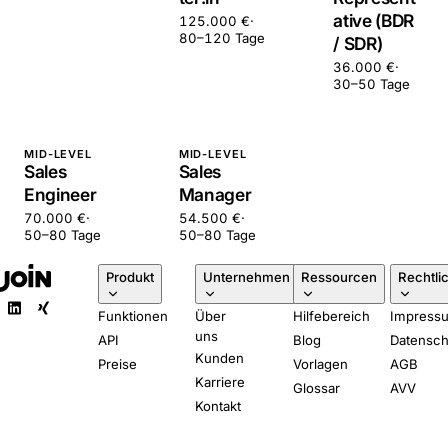
ative (BDR
125.000 €
·
80–120 Tage
/ SDR)
36.000 €
·
30–50 Tage
MID-LEVEL
MID-LEVEL
Sales
Sales
Engineer
Manager
70.000 €
·
54.500 €
·
50–80 Tage
50–80 Tage
Produkt
Unternehmen
Ressourcen
Rechtli
Funktionen
Über
Hilfebereich
Impress
uns
API
Blog
Datensch
Kunden
Preise
Vorlagen
AGB
Karriere
Glossar
AVV
Kontakt