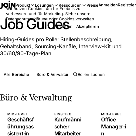
Anmelden
Registrie
Produkt
Lösungen
Ressourcen
Preise
Wir nutzen Cookies, um Ihr Erlebnis zu
verbessern und für Marketing. Siehe unsere
Job Guides
Datenschutzerklärung
oder
Cookies verwalten
.
Ablehnen
Akzeptieren
Hiring-Guides pro Rolle: Stellenbeschreibung,
Gehaltsband, Sourcing-Kanäle, Interview-Kit und
30/60/90-Tage-Plan.
Alle Bereiche
Büro & Verwaltung
Design, Medien & Redaktion
Büro & Verwaltung
MID-LEVEL
EINSTIEG
MID-LEVEL
Geschäftsf
Kaufmänni
Office
ührungsas
sche:r
Manager:i
sistent:in
Mitarbeiter
n