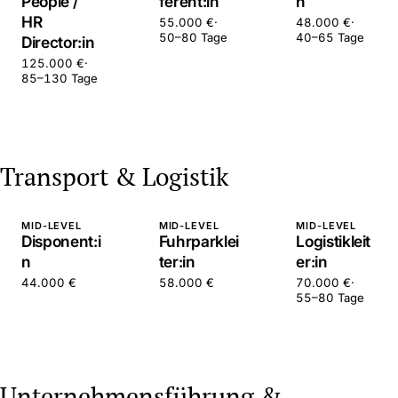
People /
ferent:in
n
HR
55.000 €
·
48.000 €
·
50–80 Tage
40–65 Tage
Director:in
125.000 €
·
85–130 Tage
Transport & Logistik
MID-LEVEL
MID-LEVEL
MID-LEVEL
Disponent:i
Fuhrparklei
Logistikleit
n
ter:in
er:in
44.000 €
58.000 €
70.000 €
·
55–80 Tage
Unternehmensführung &