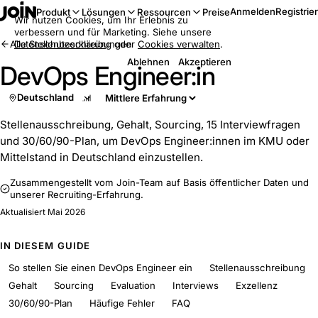
Anmelden
Registrie
Produkt
Lösungen
Ressourcen
Preise
Wir nutzen Cookies, um Ihr Erlebnis zu
verbessern und für Marketing. Siehe unsere
Alle Stellenbeschreibungen
Datenschutzerklärung
oder
Cookies verwalten
.
Ablehnen
Akzeptieren
DevOps Engineer:in
Deutschland
Stellenausschreibung, Gehalt, Sourcing, 15 Interviewfragen
und 30/60/90-Plan, um DevOps Engineer:innen im KMU oder
Mittelstand in Deutschland einzustellen.
Zusammengestellt vom Join-Team auf Basis öffentlicher Daten und
unserer Recruiting-Erfahrung.
Aktualisiert
Mai 2026
IN DIESEM GUIDE
So stellen Sie einen DevOps Engineer ein
Stellenausschreibung
Gehalt
Sourcing
Evaluation
Interviews
Exzellenz
30/60/90-Plan
Häufige Fehler
FAQ