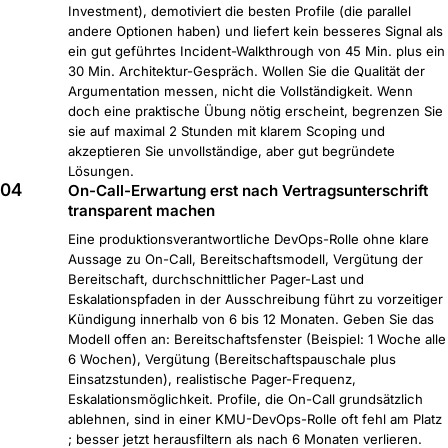
Investment), demotiviert die besten Profile (die parallel
andere Optionen haben) und liefert kein besseres Signal als
ein gut geführtes Incident-Walkthrough von 45 Min. plus ein
30 Min. Architektur-Gespräch. Wollen Sie die Qualität der
Argumentation messen, nicht die Vollständigkeit. Wenn
doch eine praktische Übung nötig erscheint, begrenzen Sie
sie auf maximal 2 Stunden mit klarem Scoping und
akzeptieren Sie unvollständige, aber gut begründete
Lösungen.
04
On-Call-Erwartung erst nach Vertragsunterschrift
transparent machen
Eine produktionsverantwortliche DevOps-Rolle ohne klare
Aussage zu On-Call, Bereitschaftsmodell, Vergütung der
Bereitschaft, durchschnittlicher Pager-Last und
Eskalationspfaden in der Ausschreibung führt zu vorzeitiger
Kündigung innerhalb von 6 bis 12 Monaten. Geben Sie das
Modell offen an: Bereitschaftsfenster (Beispiel: 1 Woche alle
6 Wochen), Vergütung (Bereitschaftspauschale plus
Einsatzstunden), realistische Pager-Frequenz,
Eskalationsmöglichkeit. Profile, die On-Call grundsätzlich
ablehnen, sind in einer KMU-DevOps-Rolle oft fehl am Platz
; besser jetzt herausfiltern als nach 6 Monaten verlieren.