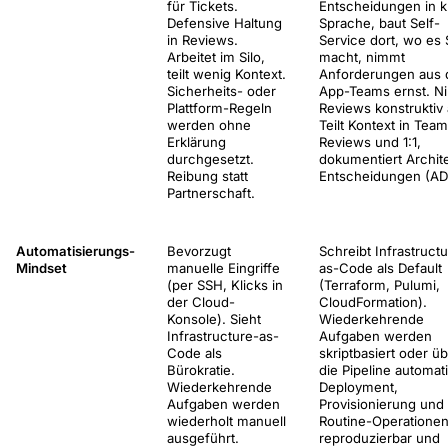
für Tickets.
Entscheidungen in k
Defensive Haltung
Sprache, baut Self-
in Reviews.
Service dort, wo es 
Arbeitet im Silo,
macht, nimmt
teilt wenig Kontext.
Anforderungen aus 
Sicherheits- oder
App-Teams ernst. N
Plattform-Regeln
Reviews konstruktiv 
werden ohne
Teilt Kontext in Team
Erklärung
Reviews und 1:1,
durchgesetzt.
dokumentiert Archite
Reibung statt
Entscheidungen (AD
Partnerschaft.
Automatisierungs-
Bevorzugt
Schreibt Infrastruct
Mindset
manuelle Eingriffe
as-Code als Default
(per SSH, Klicks in
(Terraform, Pulumi,
der Cloud-
CloudFormation).
Konsole). Sieht
Wiederkehrende
Infrastructure-as-
Aufgaben werden
Code als
skriptbasiert oder ü
Bürokratie.
die Pipeline automati
Wiederkehrende
Deployment,
Aufgaben werden
Provisionierung und
wiederholt manuell
Routine-Operationen
ausgeführt.
reproduzierbar und