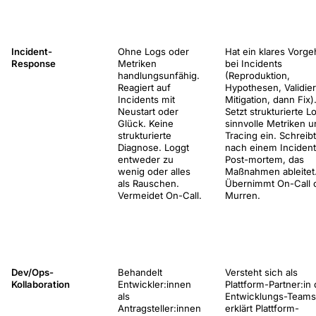
Incident-
Ohne Logs oder
Hat ein klares Vorg
Response
Metriken
bei Incidents
handlungsunfähig.
(Reproduktion,
Reagiert auf
Hypothesen, Validie
Incidents mit
Mitigation, dann Fix)
Neustart oder
Setzt strukturierte L
Glück. Keine
sinnvolle Metriken 
strukturierte
Tracing ein. Schreibt
Diagnose. Loggt
nach einem Incident
entweder zu
Post-mortem, das
wenig oder alles
Maßnahmen ableitet
als Rauschen.
Übernimmt On-Call 
Vermeidet On-Call.
Murren.
Dev/Ops-
Behandelt
Versteht sich als
Kollaboration
Entwickler:innen
Plattform-Partner:in 
als
Entwicklungs-Teams
Antragsteller:innen
erklärt Plattform-