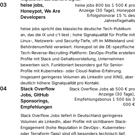
03
heise jobs,
heise jobs 800 bis 1 500 € pro
Anzeige (30 Tage), Honeypot
Honeypot, We Are
Erfolgshonorar 15 % des
Developers
Jahresfixgehalts
heise jobs spricht das klassische deutsche Tech-Publikum
an, das die iX und c't liest ; hohe Signalqualität für Profile mit
Linux-, Netzwerk- und Security-Tiefe, oft im Mittelstand und
Behördenumfeld verankert. Honeypot ist die DE-spezifische
Tech-Reverse-Recruiting-Plattform: DevOps-Profile erstellen
Profile mit Stack und Gehaltsvorstellung, Unternehmen
bewerben sich. Funktioniert besonders gut für Senior-
Profile mit Kubernetes- oder Cloud-Native-Erfahrung.
Insgesamt geringeres Volumen als LinkedIn und XING, aber
deutlich höhere Signalqualität pro Kontakt.
04
Stack Overflow
Stack Overflow Jobs ab 500 € pro
Anzeige (30 Tage),
Jobs, GitHub
Empfehlungsbonus 1 500 bis 3
Sponsorings,
000 €
Empfehlungen
Stack Overflow Jobs liefert in Deutschland geringeres
Volumen als LinkedIn, aber Profile mit sichtbarem Stack-
Engagement (hohe Reputation in DevOps-, Kubernetes-
oder Terraform-Tags) sind oft besonders technisch tief.