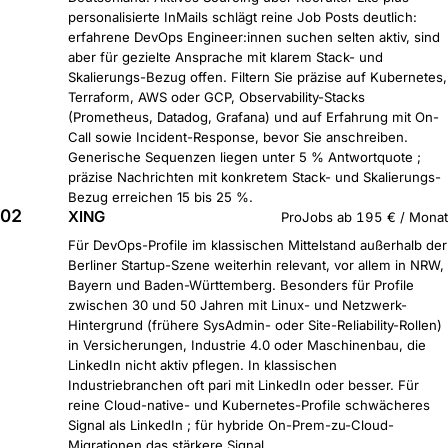
personalisierte InMails schlägt reine Job Posts deutlich:
erfahrene DevOps Engineer:innen suchen selten aktiv, sind
aber für gezielte Ansprache mit klarem Stack- und
Skalierungs-Bezug offen. Filtern Sie präzise auf Kubernetes,
Terraform, AWS oder GCP, Observability-Stacks
(Prometheus, Datadog, Grafana) und auf Erfahrung mit On-
Call sowie Incident-Response, bevor Sie anschreiben.
Generische Sequenzen liegen unter 5 % Antwortquote ;
präzise Nachrichten mit konkretem Stack- und Skalierungs-
Bezug erreichen 15 bis 25 %.
02
XING
ProJobs ab 195 € / Monat
Für DevOps-Profile im klassischen Mittelstand außerhalb der
Berliner Startup-Szene weiterhin relevant, vor allem in NRW,
Bayern und Baden-Württemberg. Besonders für Profile
zwischen 30 und 50 Jahren mit Linux- und Netzwerk-
Hintergrund (frühere SysAdmin- oder Site-Reliability-Rollen)
in Versicherungen, Industrie 4.0 oder Maschinenbau, die
LinkedIn nicht aktiv pflegen. In klassischen
Industriebranchen oft pari mit LinkedIn oder besser. Für
reine Cloud-native- und Kubernetes-Profile schwächeres
Signal als LinkedIn ; für hybride On-Prem-zu-Cloud-
Migrationen das stärkere Signal.