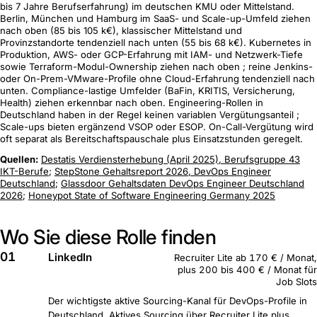
bis 7 Jahre Berufserfahrung) im deutschen KMU oder Mittelstand.
Berlin, München und Hamburg im SaaS- und Scale-up-Umfeld ziehen
nach oben (85 bis 105 k€), klassischer Mittelstand und
Provinzstandorte tendenziell nach unten (55 bis 68 k€). Kubernetes in
Produktion, AWS- oder GCP-Erfahrung mit IAM- und Netzwerk-Tiefe
sowie Terraform-Modul-Ownership ziehen nach oben ; reine Jenkins-
oder On-Prem-VMware-Profile ohne Cloud-Erfahrung tendenziell nach
unten. Compliance-lastige Umfelder (BaFin, KRITIS, Versicherung,
Health) ziehen erkennbar nach oben. Engineering-Rollen in
Deutschland haben in der Regel keinen variablen Vergütungsanteil ;
Scale-ups bieten ergänzend VSOP oder ESOP. On-Call-Vergütung wird
oft separat als Bereitschaftspauschale plus Einsatzstunden geregelt.
Quellen:
Destatis Verdiensterhebung (April 2025), Berufsgruppe 43
IKT-Berufe
;
StepStone Gehaltsreport 2026, DevOps Engineer
Deutschland
;
Glassdoor Gehaltsdaten DevOps Engineer Deutschland
2026
;
Honeypot State of Software Engineering Germany 2025
Wo Sie diese Rolle finden
01
LinkedIn
Recruiter Lite ab 170 € / Monat,
plus 200 bis 400 € / Monat für
Job Slots
Der wichtigste aktive Sourcing-Kanal für DevOps-Profile in
Deutschland. Aktives Sourcing über Recruiter Lite plus