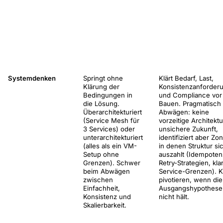
Systemdenken
Springt ohne
Klärt Bedarf, Last,
Klärung der
Konsistenzanforder
Bedingungen in
und Compliance vo
die Lösung.
Bauen. Pragmatisch
Überarchitekturiert
Abwägen: keine
(Service Mesh für
vorzeitige Architektu
3 Services) oder
unsichere Zukunft,
unterarchitekturiert
identifiziert aber Zo
(alles als ein VM-
in denen Struktur si
Setup ohne
auszahlt (Idempoten
Grenzen). Schwer
Retry-Strategien, kla
beim Abwägen
Service-Grenzen). 
zwischen
pivotieren, wenn die
Einfachheit,
Ausgangshypothese
Konsistenz und
nicht hält.
Skalierbarkeit.