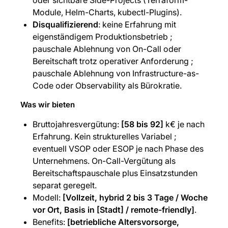
oder sichtbare Side-Projects (Terraform-
Module, Helm-Charts, kubectl-Plugins).
Disqualifizierend
: keine Erfahrung mit
eigenständigem Produktionsbetrieb ;
pauschale Ablehnung von On-Call oder
Bereitschaft trotz operativer Anforderung ;
pauschale Ablehnung von Infrastructure-as-
Code oder Observability als Bürokratie.
Was wir bieten
Bruttojahresvergütung:
[58 bis 92]
k€ je nach
Erfahrung. Kein strukturelles Variabel ;
eventuell VSOP oder ESOP je nach Phase des
Unternehmens. On-Call-Vergütung als
Bereitschaftspauschale plus Einsatzstunden
separat geregelt.
Modell:
[Vollzeit, hybrid 2 bis 3 Tage / Woche
vor Ort, Basis in [Stadt] / remote-friendly]
.
Benefits:
[betriebliche Altersvorsorge,