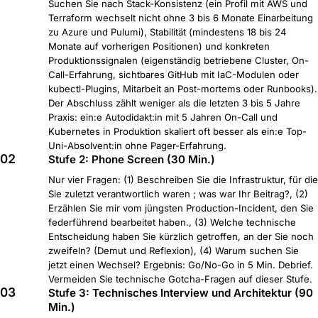
Suchen Sie nach Stack-Konsistenz (ein Profil mit AWS und
Terraform wechselt nicht ohne 3 bis 6 Monate Einarbeitung
zu Azure und Pulumi), Stabilität (mindestens 18 bis 24
Monate auf vorherigen Positionen) und konkreten
Produktionssignalen (eigenständig betriebene Cluster, On-
Call-Erfahrung, sichtbares GitHub mit IaC-Modulen oder
kubectl-Plugins, Mitarbeit an Post-mortems oder Runbooks).
Der Abschluss zählt weniger als die letzten 3 bis 5 Jahre
Praxis: ein:e Autodidakt:in mit 5 Jahren On-Call und
Kubernetes in Produktion skaliert oft besser als ein:e Top-
Uni-Absolvent:in ohne Pager-Erfahrung.
02
Stufe 2: Phone Screen (30 Min.)
Nur vier Fragen: (1) Beschreiben Sie die Infrastruktur, für die
Sie zuletzt verantwortlich waren ; was war Ihr Beitrag?, (2)
Erzählen Sie mir vom jüngsten Production-Incident, den Sie
federführend bearbeitet haben., (3) Welche technische
Entscheidung haben Sie kürzlich getroffen, an der Sie noch
zweifeln? (Demut und Reflexion), (4) Warum suchen Sie
jetzt einen Wechsel? Ergebnis: Go/No-Go in 5 Min. Debrief.
Vermeiden Sie technische Gotcha-Fragen auf dieser Stufe.
03
Stufe 3: Technisches Interview und Architektur (90
Min.)