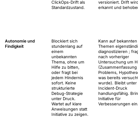
ClickOps-Drift als
versioniert. Drift wir
Standardzustand.
erkannt und behobe
Autonomie und
Blockiert sich
Kann auf bekannten
Findigkeit
stundenlang auf
Themen eigenständi
einem
diagnostizieren ; fra
unbekannten
nach vorheriger
Thema, ohne um
Untersuchung um Hi
Hilfe zu bitten,
(Zusammenfassung
oder fragt bei
Problems, Hypothes
jedem Hindernis
was bereits versuch
sofort. Keine
wurde). Bleibt unter
strukturierte
Incident-Druck
Debug-Strategie
handlungsfähig. Brin
unter Druck.
Initiative für
Wartet auf klare
Verbesserungen ein
Anweisungen statt
Initiative zu zeigen.