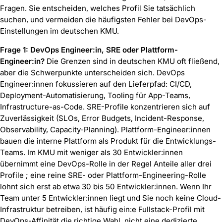
Fragen. Sie entscheiden, welches Profil Sie tatsächlich
suchen, und vermeiden die häufigsten Fehler bei DevOps-
Einstellungen im deutschen KMU.
Frage 1: DevOps Engineer:in, SRE oder Plattform-
Engineer:in?
Die Grenzen sind in deutschen KMU oft fließend,
aber die Schwerpunkte unterscheiden sich. DevOps
Engineer:innen fokussieren auf den Lieferpfad: CI/CD,
Deployment-Automatisierung, Tooling für App-Teams,
Infrastructure-as-Code. SRE-Profile konzentrieren sich auf
Zuverlässigkeit (SLOs, Error Budgets, Incident-Response,
Observability, Capacity-Planning). Plattform-Engineer:innen
bauen die interne Plattform als Produkt für die Entwicklungs-
Teams. Im KMU mit weniger als 30 Entwickler:innen
übernimmt eine DevOps-Rolle in der Regel Anteile aller drei
Profile ; eine reine SRE- oder Plattform-Engineering-Rolle
lohnt sich erst ab etwa 30 bis 50 Entwickler:innen. Wenn Ihr
Team unter 5 Entwickler:innen liegt und Sie noch keine Cloud-
Infrastruktur betreiben, ist häufig ein:e Fullstack-Profil mit
DevOps-Affinität die richtige Wahl, nicht eine dedizierte