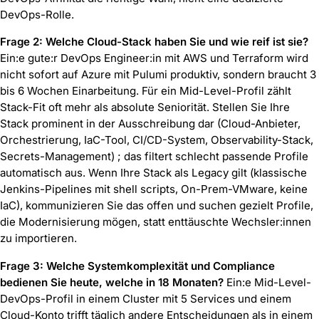
DevOps-Rolle.
Frage 2: Welche Cloud-Stack haben Sie und wie reif ist sie?
Ein:e gute:r DevOps Engineer:in mit AWS und Terraform wird
nicht sofort auf Azure mit Pulumi produktiv, sondern braucht 3
bis 6 Wochen Einarbeitung. Für ein Mid-Level-Profil zählt
Stack-Fit oft mehr als absolute Seniorität. Stellen Sie Ihre
Stack prominent in der Ausschreibung dar (Cloud-Anbieter,
Orchestrierung, IaC-Tool, CI/CD-System, Observability-Stack,
Secrets-Management) ; das filtert schlecht passende Profile
automatisch aus. Wenn Ihre Stack als Legacy gilt (klassische
Jenkins-Pipelines mit shell scripts, On-Prem-VMware, keine
IaC), kommunizieren Sie das offen und suchen gezielt Profile,
die Modernisierung mögen, statt enttäuschte Wechsler:innen
zu importieren.
Frage 3: Welche Systemkomplexität und Compliance
bedienen Sie heute, welche in 18 Monaten?
Ein:e Mid-Level-
DevOps-Profil in einem Cluster mit 5 Services und einem
Cloud-Konto trifft täglich andere Entscheidungen als in einem