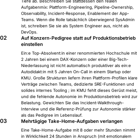
Tiefe ab. Beschreiben Sie stattdessen den realen
Aufgabenmix: Plattform-Engineering, Pipeline-Ownership,
Observability, Incident-Response, Enablement der App-
Teams. Wenn die Rolle tatsächlich überwiegend SysAdmin
ist, schreiben Sie sie als System Engineer aus, nicht als
DevOps.
02
Auf Konzern-Pedigree statt auf Produktionsbetrieb
einstellen
Ein:e Top-Absolvent:in einer renommierten Hochschule mit
2 Jahren bei einem DAX-Konzern oder einer Big-Tech-
Niederlassung ist nicht automatisch produktiver als ein:e
Autodidakt:in mit 5 Jahren On-Call in einem Startup oder
KMU. Große Strukturen liefern ihren Plattform-Profilen klare
Verträge zwischen Teams, dedizierte SRE-Funktionen und
solides internes Tooling ; im KMU fehlt dieses Gerüst meist,
und die fehlende Autonomie im Produktionsbetrieb wird zur
Belastung. Gewichten Sie das Incident-Walkthrough-
Interview und die Referenz-Prüfung zur Autonomie stärker
als das Pedigree im Lebenslauf.
03
Mehrtägige Take-Home-Aufgaben verlangen
Eine Take-Home-Aufgabe mit 8 oder mehr Stunden nimmt
in Wirklichkeit 24 Stunden in Anspruch (mit emotionalem