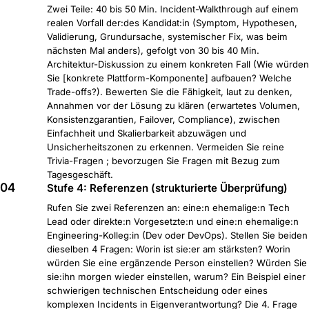
Zwei Teile: 40 bis 50 Min. Incident-Walkthrough auf einem
realen Vorfall der:des Kandidat:in (Symptom, Hypothesen,
Validierung, Grundursache, systemischer Fix, was beim
nächsten Mal anders), gefolgt von 30 bis 40 Min.
Architektur-Diskussion zu einem konkreten Fall (Wie würden
Sie [konkrete Plattform-Komponente] aufbauen? Welche
Trade-offs?). Bewerten Sie die Fähigkeit, laut zu denken,
Annahmen vor der Lösung zu klären (erwartetes Volumen,
Konsistenzgarantien, Failover, Compliance), zwischen
Einfachheit und Skalierbarkeit abzuwägen und
Unsicherheitszonen zu erkennen. Vermeiden Sie reine
Trivia-Fragen ; bevorzugen Sie Fragen mit Bezug zum
Tagesgeschäft.
04
Stufe 4: Referenzen (strukturierte Überprüfung)
Rufen Sie zwei Referenzen an: eine:n ehemalige:n Tech
Lead oder direkte:n Vorgesetzte:n und eine:n ehemalige:n
Engineering-Kolleg:in (Dev oder DevOps). Stellen Sie beiden
dieselben 4 Fragen: Worin ist sie:er am stärksten? Worin
würden Sie eine ergänzende Person einstellen? Würden Sie
sie:ihn morgen wieder einstellen, warum? Ein Beispiel einer
schwierigen technischen Entscheidung oder eines
komplexen Incidents in Eigenverantwortung? Die 4. Frage