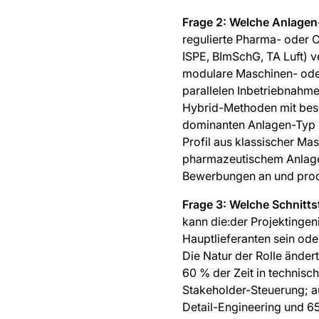
Frage 2: Welche Anlagen
regulierte Pharma- oder 
ISPE, BImSchG, TA Luft) v
modulare Maschinen- oder
parallelen Inbetriebnahm
Hybrid-Methoden mit beso
dominanten Anlagen-Typ u
Profil aus klassischer Mas
pharmazeutischem Anlagen
Bewerbungen an und produz
Frage 3: Welche Schnitts
kann die:der Projektingen
Hauptlieferanten sein od
Die Natur der Rolle ändert
60 % der Zeit in technis
Stakeholder-Steuerung; au
Detail-Engineering und 6