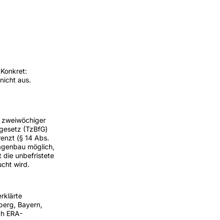
Konkret:
nicht aus.
it zweiwöchiger
sgesetz (TzBfG)
renzt (§ 14 Abs.
lagenbau möglich,
 die unbefristete
ucht wird.
rklärte
berg, Bayern,
ch ERA-