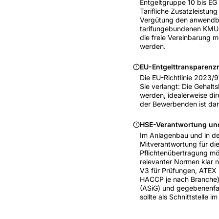
Entgeltgruppe 10 bis EG
Tarifliche Zusatzleistun
Vergütung den anwendbar
tarifungebundenen KMUs 
die freie Vereinbarung m
werden.
EU-Entgelttransparenzr
Die EU-Richtlinie 2023/9
Sie verlangt: Die Gehal
werden, idealerweise dir
der Bewerbenden ist da
HSE-Verantwortung un
Im Anlagenbau und in der
Mitverantwortung für di
Pflichtenübertragung mö
relevanter Normen klar n
V3 für Prüfungen, ATEX
HACCP je nach Branche). 
(ASiG) und gegebenenfal
sollte als Schnittstelle im