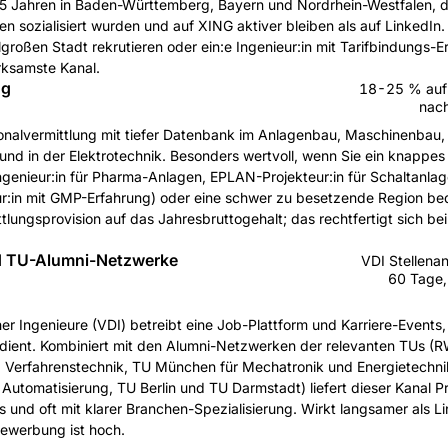
 Jahren in Baden-Württemberg, Bayern und Nordrhein-Westfalen, die
n sozialisiert wurden und auf XING aktiver bleiben als auf LinkedIn.
elgroßen Stadt rekrutieren oder ein:e Ingenieur:in mit Tarifbindungs-
irksamste Kanal.
ng
18-25 % auf 
nach
sonalvermittlung mit tiefer Datenbank im Anlagenbau, Maschinenbau, 
und in der Elektrotechnik. Besonders wertvoll, wenn Sie ein knappes 
genieur:in für Pharma-Anlagen, EPLAN-Projekteur:in für Schaltanlag
ur:in mit GMP-Erfahrung) oder eine schwer zu besetzende Region be
lungsprovision auf das Jahresbruttogehalt; das rechtfertigt sich bei
.
nd TU-Alumni-Netzwerke
VDI Stellena
60 Tage
er Ingenieure (VDI) betreibt eine Job-Plattform und Karriere-Events, 
bedient. Kombiniert mit den Alumni-Netzwerken der relevanten TUs 
Verfahrenstechnik, TU München für Mechatronik und Energietechnik,
Automatisierung, TU Berlin und TU Darmstadt) liefert dieser Kanal Pro
 und oft mit klarer Branchen-Spezialisierung. Wirkt langsamer als L
Bewerbung ist hoch.