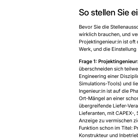
So stellen Sie e
Bevor Sie die Stellenauss
wirklich brauchen, und v
Projektingenieur:in ist of
Werk, und die Einstellung
Frage 1: Projektingenieu
überschneiden sich teilwei
Engineering einer Diszipl
Simulations-Tools) und li
Ingenieur:in ist auf die P
Ort-Mängel an einer schon 
übergreifende Liefer-Ver
Lieferanten, mit CAPEX-, S
Anzeige zu vermischen zie
Funktion schon im Titel: P
Konstrukteur und Inbetrie