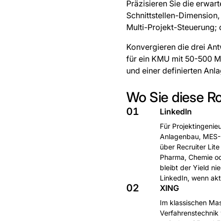
Präzisieren Sie die erwar
Schnittstellen-Dimension, 
Multi-Projekt-Steuerung; d
Konvergieren die drei Ant
für ein KMU mit 50-500 M
und einer definierten Anl
Wo Sie diese Ro
01
LinkedIn
Für Projektingenieu
Anlagenbau, MES-In
über Recruiter Lit
Pharma, Chemie ode
bleibt der Yield n
LinkedIn, wenn akt
02
XING
Im klassischen Mas
Verfahrenstechnik 