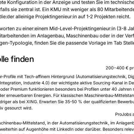
tete Konfiguration in der Anzeige und testen Sie im technisch
falls sie zentral ist. Ein KMU mit weniger als 80 Mitarbeitend
ie:der alleinige Projektingenieur:in auf 1-2 Projekten reicht.
worten zu einer:einem Mid-Level-Projektingenieur:in (3-8 Ja
itarbeitenden im Anlagenbau, Maschinenbau oder in der Ver
agen-Typologie, finden Sie die passende Vorlage im Tab Stel
lle finden
200-400 € pro
r-Profile mit Tech-affinem Hintergrund (Automatisierungstechnik, Digi
tegration, Industrie 4.0) der wichtigste aktive Sourcing-Kanal in De
e oder Premium funktionieren besonders bei Profilen unter 40 Jahren 
r erneuerbaren Energien. Für klassischen Maschinenbau-Mittelstand
iedriger als bei XING. Erwarten Sie 35-50 % der qualifizierten Bewer
iv gesourct wird.
ProJobs 
chinenbau-Mittelstand, in der Automatisierungstechnik, im Anlagen
weiterhin auf Augenhöhe mit LinkedIn oder darüber. Besonders releva