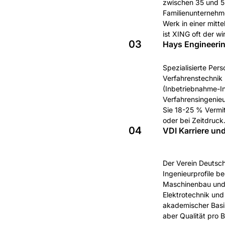
zwischen 35 und 55
Familienunternehme
Werk in einer mitt
ist XING oft der w
03
Hays Engineeri
Spezialisierte Per
Verfahrenstechnik 
(Inbetriebnahme-In
Verfahrensingenie
Sie 18-25 % Vermitt
oder bei Zeitdruck
04
VDI Karriere u
Der Verein Deutsch
Ingenieurprofile 
Maschinenbau und 
Elektrotechnik und 
akademischer Basis
aber Qualität pro 