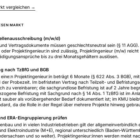
rkt vergleichen →
IESEN MARKT
tellenausschreibung (m/w/d)
und Vertragsdokumente müssen geschlechtsneutral sein (§ 11 AGG). 
oder Projektingenieur:in sind zulässig, Projektingenieur (m/w) reicht 
digungsansprüche bis zu drei Monatsgehältern auslösen.
ung nach TzBfG und BGB
r eine:n Projektingenieur:in beträgt 6 Monate (§ 622 Abs. 3 BGB), m
der Probezeit. Im befristeten Vertrag nach Teilzeit- und Befristung
tlich zu vereinbaren; die sachgrundlose Befristung ist auf 2 Jahre beg
bezogene Befristung mit Sachgrund nach § 14 Abs. 1 TzBfG ist im An
sauber als vorübergehender Bedarf dokumentiert ist; im KMU bleibt
ndard, da die Rolle in der Regel über mehrere Projekte hinweg gebra
 und ERA-Eingruppierung prüfen
bau und in vielen Industriebetrieben gilt der allgemeinverbindlich e
 und Elektroindustrie (M+E), regional unterschiedlich (Baden-Württem
edersachsen und so weiter). Projektingenieur:innen werden meist na