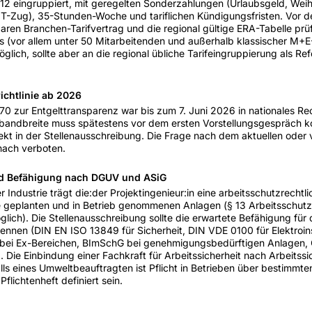
 12 eingruppiert, mit geregelten Sonderzahlungen (Urlaubsgeld, Wei
g T-Zug), 35-Stunden-Woche und tariflichen Kündigungsfristen. Vor d
en Branchen-Tarifvertrag und die regional gültige ERA-Tabelle prüf
(vor allem unter 50 Mitarbeitenden und außerhalb klassischer M+E-
öglich, sollte aber an die regional übliche Tarifeingruppierung als R
ichtlinie ab 2026
70 zur Entgelttransparenz war bis zum 7. Juni 2026 in nationales R
tsbandbreite muss spätestens vor dem ersten Vorstellungsgespräch 
ekt in der Stellenausschreibung. Die Frage nach dem aktuellen oder 
nach verboten.
d Befähigung nach DGUV und ASiG
 Industrie trägt die:der Projektingenieur:in eine arbeitsschutzrechtli
e geplanten und in Betrieb genommenen Anlagen (§ 13 Arbeitsschut
glich). Die Stellenausschreibung sollte die erwartete Befähigung fü
ennen (DIN EN ISO 13849 für Sicherheit, DIN VDE 0100 für Elektroin
 bei Ex-Bereichen, BImSchG bei genehmigungsbedürftigen Anlagen,
Die Einbindung einer Fachkraft für Arbeitssicherheit nach Arbeitssi
ls eines Umweltbeauftragten ist Pflicht in Betrieben über bestimmt
 Pflichtenheft definiert sein.