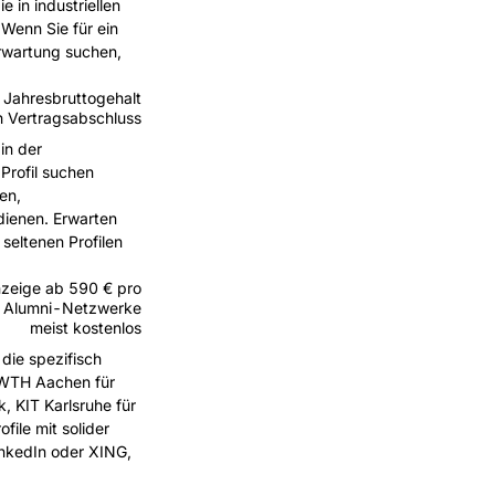
 in industriellen
 Wenn Sie für ein
Erwartung suchen,
Jahresbruttogehalt
 Vertragsabschluss
in der
Profil suchen
en,
dienen. Erwarten
 seltenen Profilen
nzeige ab 590 € pro
, Alumni-Netzwerke
meist kostenlos
die spezifisch
(RWTH Aachen für
 KIT Karlsruhe für
file mit solider
inkedIn oder XING,