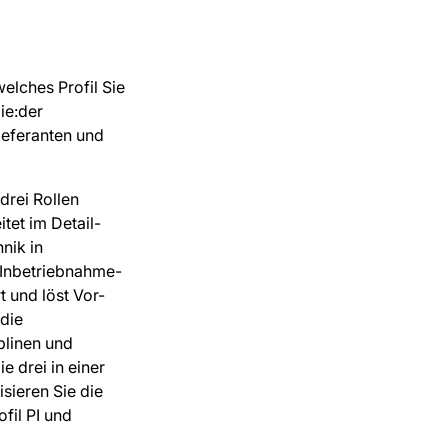
elches Profil Sie
ie:der
Lieferanten und
drei Rollen
itet im Detail-
nik in
r Inbetriebnahme-
t und löst Vor-
 die
plinen und
e drei in einer
sieren Sie die
fil PI und