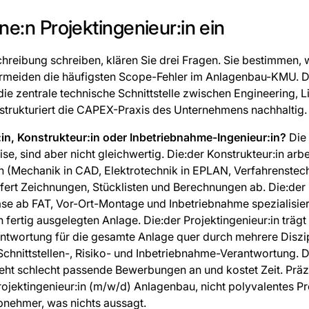
ine:n Projektingenieur:in ein
chreibung schreiben, klären Sie drei Fragen. Sie bestimmen, w
ermeiden die häufigsten Scope-Fehler im Anlagenbau-KMU. D
t die zentrale technische Schnittstelle zwischen Engineering, 
 strukturiert die CAPEX-Praxis des Unternehmens nachhaltig.
r:in, Konstrukteur:in oder Inbetriebnahme-Ingenieur:in?
Die 
se, sind aber nicht gleichwertig. Die:der Konstrukteur:in arbe
in (Mechanik in CAD, Elektrotechnik in EPLAN, Verfahrenstech
efert Zeichnungen, Stücklisten und Berechnungen ab. Die:de
hase ab FAT, Vor-Ort-Montage und Inbetriebnahme spezialisier
fertig ausgelegten Anlage. Die:der Projektingenieur:in trägt
antwortung für die gesamte Anlage quer durch mehrere Diszi
chnittstellen-, Risiko- und Inbetriebnahme-Verantwortung. Di
ht schlecht passende Bewerbungen an und kostet Zeit. Präzi
rojektingenieur:in (m/w/d) Anlagenbau, nicht polyvalentes Pro
bnehmer, was nichts aussagt.