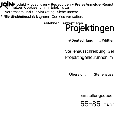
Anmelden
Regist
Produkt
Lösungen
Ressourcen
Preise
Wir nutzen Cookies, um Ihr Erlebnis zu
verbessern und für Marketing. Siehe unsere
Alle Stellenbeschreibungen
Datenschutzerklärung
oder
Cookies verwalten
.
Ablehnen
Akzeptieren
Projektingen
Deutschland
Mittle
Stellenausschreibung, Geh
Projektingenieur:innen im
Übersicht
Stellenaus
Auf einen Blick
Einstellungsdauer
55–85
TAG