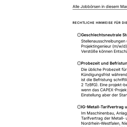
Alle Jobbörsen in diesem Ma
RECHTLICHE HINWEISE FÜR D
Geschlechtsneutrale S
Stellenausschreibungen 
Projektingenieur (m/w/d) 
Verstöße können Entschä
Probezeit und Befrist
Die übliche Probezeit fü
Kündigungsfrist während 
ist die Befristung schrif
2 TzBfG). Eine projekt-
wenn das CAPEX-Projekt 
Einstellung aber der Sta
IG-Metall-Tarifvertrag
Im Maschinenbau, Anlagen
Tarifvertrag der Metall-
Nordrhein-Westfalen, Ni