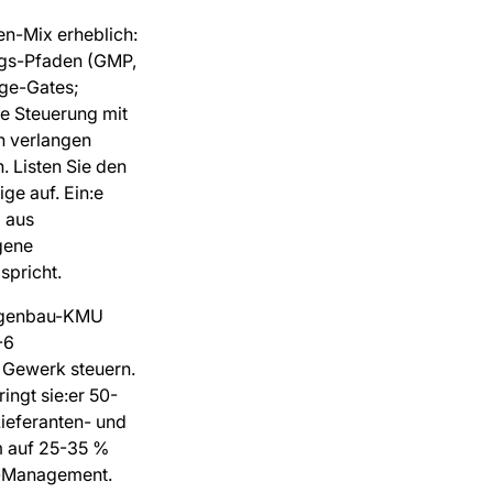
en-Mix erheblich:
ngs-Pfaden (GMP,
age-Gates;
e Steuerung mit
n verlangen
 Listen Sie den
ge auf. Ein:e
l aus
gene
spricht.
agenbau-KMU
-6
 Gewerk steuern.
ingt sie:er 50-
ieferanten- und
m auf 25-35 %
s-Management.