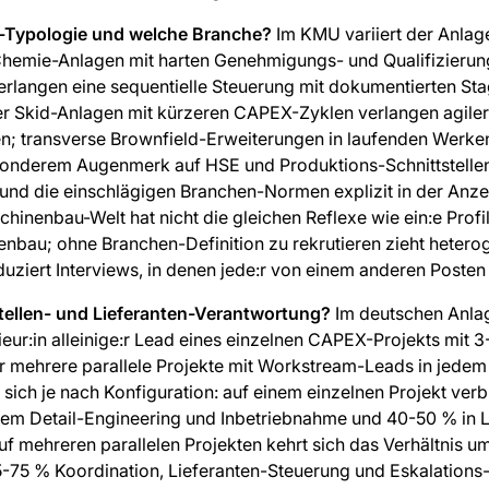
-Typologie und welche Branche?
Im KMU variiert der Anlag
Chemie-Anlagen mit harten Genehmigungs- und Qualifizieru
erlangen eine sequentielle Steuerung mit dokumentierten St
 Skid-Anlagen mit kürzeren CAPEX-Zyklen verlangen agiler
en; transverse Brownfield-Erweiterungen in laufenden Werke
nderem Augenmerk auf HSE und Produktions-Schnittstellen.
nd die einschlägigen Branchen-Normen explizit in der Anzei
chinenbau-Welt hat nicht die gleichen Reflexe wie ein:e Profi
bau; ohne Branchen-Definition zu rekrutieren zieht hetero
iert Interviews, in denen jede:r von einem anderen Posten 
tellen- und Lieferanten-Verantwortung?
Im deutschen Anl
ieur:in alleinige:r Lead eines einzelnen CAPEX-Projekts mit 3
er mehrere parallele Projekte mit Workstream-Leads in jedem
 sich je nach Konfiguration: auf einem einzelnen Projekt verbr
chem Detail-Engineering und Inbetriebnahme und 40-50 % in L
f mehreren parallelen Projekten kehrt sich das Verhältnis u
5-75 % Koordination, Lieferanten-Steuerung und Eskalation