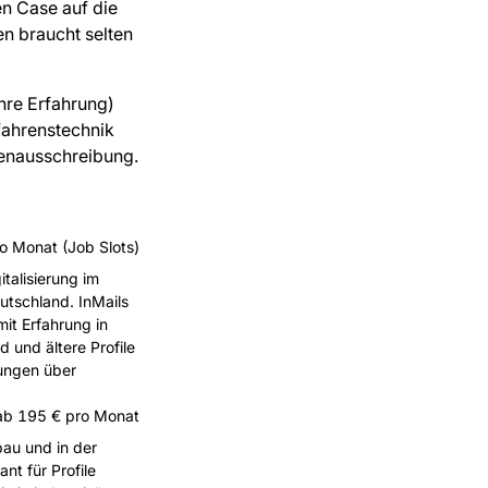
en Case auf die
en braucht selten
hre Erfahrung)
fahrenstechnik
lenausschreibung.
 Monat (Job Slots)
talisierung im
utschland. InMails
mit Erfahrung in
 und ältere Profile
bungen über
ab 195 € pro Monat
bau und in der
nt für Profile