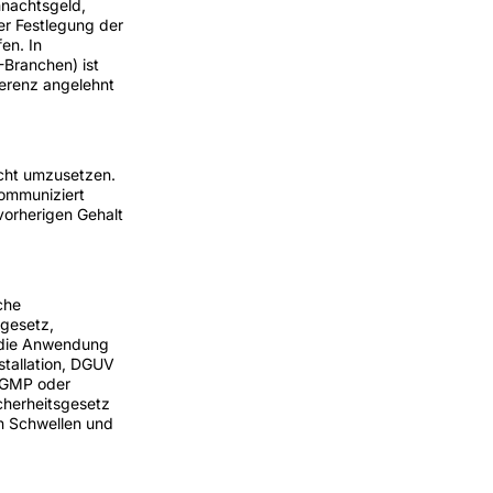
hnachtsgeld,
er Festlegung der
en. In
Branchen) ist
eferenz angelehnt
echt umzusetzen.
kommuniziert
vorherigen Gehalt
che
zgesetz,
r die Anwendung
stallation, DGUV
 GMP oder
cherheitsgesetz
en Schwellen und