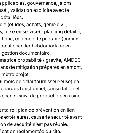
applicables, gouvernance, jalons
), validation explicite avec le
détaillées.
le (études, achats, génie civil,
 mise en service) : planning détaillé,
ritique, cadence de pilotage (comité
 point chantier hebdomadaire en
 gestion documentaire.
 matrice probabilité / gravité, AMDEC
lans de mitigation préparés en amont,
imètre projet.
 6 mois de délai fournisseur·euse) en
 charges fonctionnel, consultation et
venants, suivi de production en usine
entaire : plan de prévention en lien
s extérieures, causerie sécurité avant
ion de sécurité n’est pas réunie,
fication réglementée du site.