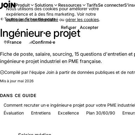
Se connecter
S'ins
Produit
Solutions
Ressources
Tarifs
Nous utilisons des cookies pour améliorer votre
expérience et à des fins marketing. Voir notre
Toutes les fiches de poste
politique de confidentialité
ou
gérer les cookies
.
Refuser
Accepter
Ingénieur·e projet
France
Confirmé·e
Fiche de poste, salaire, sourcing, 15 questions d'entretien e
ingénieur·e projet industriel en PME française.
Compilé par l'équipe Join à partir de données publiques et de no
Mis à jour
mai 2026
DANS CE GUIDE
Comment recruter un·e ingénieur·e projet pour votre PME industriel
Évaluation
Entretiens
Excellence
Plan 30/60/90
Erreur
En un coup d'œil
Salaire médian