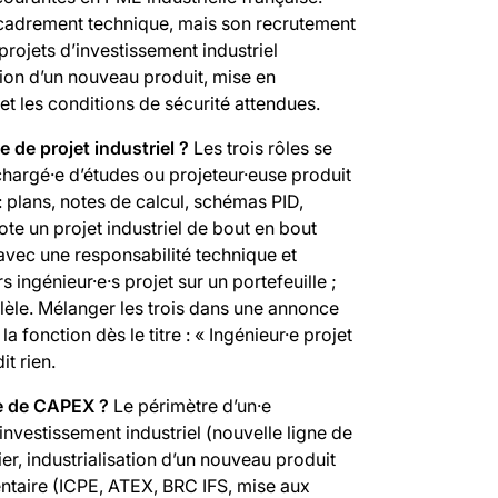
ncadrement technique, mais son recrutement
 projets d’investissement industriel
ation d’un nouveau produit, mise en
t les conditions de sécurité attendues.
e de projet industriel ?
Les trois rôles se
chargé·e d’études ou projeteur·euse produit
: plans, notes de calcul, schémas PID,
lote un projet industriel de bout en bout
avec une responsabilité technique et
s ingénieur·e·s projet sur un portefeuille ;
allèle. Mélanger les trois dans une annonce
a fonction dès le titre : « Ingénieur·e projet
it rien.
lle de CAPEX ?
Le périmètre d’un·e
investissement industriel (nouvelle ligne de
ier, industrialisation d’un nouveau produit
ntaire (ICPE, ATEX, BRC IFS, mise aux