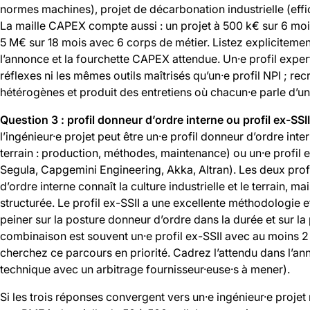
normes machines), projet de décarbonation industrielle (eff
La maille CAPEX compte aussi : un projet à 500 k€ sur 6 mois
5 M€ sur 18 mois avec 6 corps de métier. Listez explicitemen
l’annonce et la fourchette CAPEX attendue. Un·e profil expert
réflexes ni les mêmes outils maîtrisés qu’un·e profil NPI ; rec
hétérogènes et produit des entretiens où chacun·e parle d’un 
Question 3 : profil donneur d’ordre interne ou profil ex-SSII
l’ingénieur·e projet peut être un·e profil donneur d’ordre inte
terrain : production, méthodes, maintenance) ou un·e profil e
Segula, Capgemini Engineering, Akka, Altran). Les deux profi
d’ordre interne connaît la culture industrielle et le terrain,
structurée. Le profil ex-SSII a une excellente méthodologie e
peiner sur la posture donneur d’ordre dans la durée et sur la
combinaison est souvent un·e profil ex-SSII avec au moins 2
cherchez ce parcours en priorité. Cadrez l’attendu dans l’ann
technique avec un arbitrage fournisseur·euse·s à mener).
Si les trois réponses convergent vers un·e ingénieur·e projet