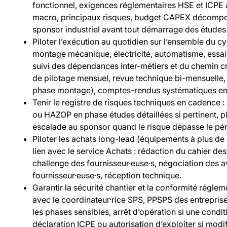
fonctionnel, exigences réglementaires HSE et ICPE 
macro, principaux risques, budget CAPEX décomposé
sponsor industriel avant tout démarrage des études 
Piloter l’exécution au quotidien sur l’ensemble du cyc
montage mécanique, électricité, automatisme, essais,
suivi des dépendances inter-métiers et du chemin c
de pilotage mensuel, revue technique bi-mensuelle,
phase montage), comptes-rendus systématiques en
Tenir le registre de risques techniques en cadence :
ou HAZOP en phase études détaillées si pertinent, p
escalade au sponsor quand le risque dépasse le pér
Piloter les achats long-lead (équipements à plus de
lien avec le service Achats : rédaction du cahier des
challenge des fournisseur·euse·s, négociation des a
fournisseur·euse·s, réception technique.
Garantir la sécurité chantier et la conformité réglem
avec le coordinateur·rice SPS, PPSPS des entreprise
les phases sensibles, arrêt d’opération si une condit
déclaration ICPE ou autorisation d’exploiter si modi