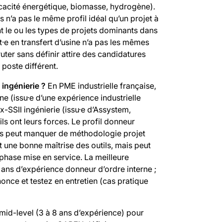
icacité énergétique, biomasse, hydrogène).
 n’a pas le même profil idéal qu’un projet à
t le ou les types de projets dominants dans
·e en transfert d’usine n’a pas les mêmes
ruter sans définir attire des candidatures
poste différent.
 ingénierie ?
En PME industrielle française,
rne (issu·e d’une expérience industrielle
x-SSII ingénierie (issu·e d’Assystem,
ls ont leurs forces. Le profil donneur
 mais peut manquer de méthodologie projet
t une bonne maîtrise des outils, mais peut
 phase mise en service. La meilleure
 ans d’expérience donneur d’ordre interne ;
once et testez en entretien (cas pratique
 mid-level (3 à 8 ans d’expérience) pour