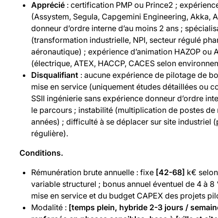
Apprécié
: certification PMP ou Prince2 ; expérience
(Assystem, Segula, Capgemini Engineering, Akka, Alt
donneur d’ordre interne d’au moins 2 ans ; spécialisa
(transformation industrielle, NPI, secteur régulé p
aéronautique) ; expérience d’animation HAZOP ou AM
(électrique, ATEX, HACCP, CACES selon environnem
Disqualifiant
: aucune expérience de pilotage de bo
mise en service (uniquement études détaillées ou co
SSII ingénierie sans expérience donneur d’ordre int
le parcours ; instabilité (multiplication de postes d
années) ; difficulté à se déplacer sur site industrie
régulière).
Conditions.
Rémunération brute annuelle : fixe
[42-68]
k€ selon
variable structurel ; bonus annuel éventuel de 4 à 8
mise en service et du budget CAPEX des projets pilot
Modalité :
[temps plein, hybride 2-3 jours / semain