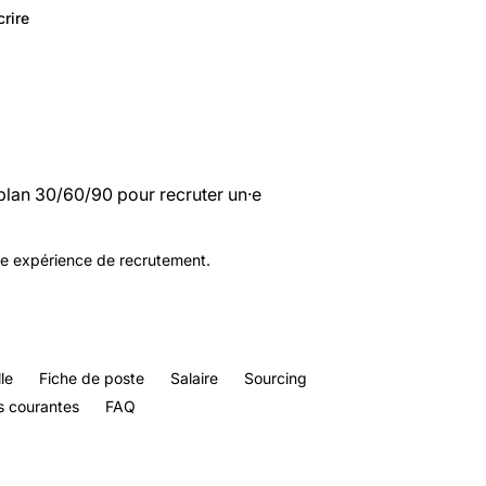
crire
t plan 30/60/90 pour recruter un·e
tre expérience de recrutement.
le
Fiche de poste
Salaire
Sourcing
s courantes
FAQ