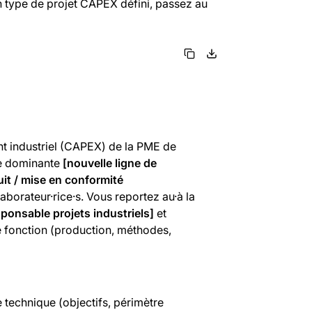
n type de projet CAPEX défini, passez au
ent industriel (CAPEX) de la PME de
ne dominante
[nouvelle ligne de
uit / mise en conformité
aborateur·rice·s. Vous reportez au·à la
responsable projets industriels]
et
de fonction (production, méthodes,
 technique (objectifs, périmètre