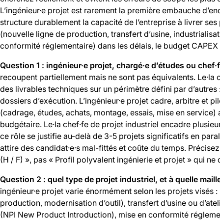
L’ingénieur·e projet est rarement la première embauche d’e
structure durablement la capacité de l’entreprise à livrer ses
(nouvelle ligne de production, transfert d’usine, industrialis
conformité réglementaire) dans les délais, le budget CAPEX e
Question 1 : ingénieur·e projet, chargé·e d’études ou chef·f
recoupent partiellement mais ne sont pas équivalents. Le·la 
des livrables techniques sur un périmètre défini par d’autres 
dossiers d’exécution. L’ingénieur·e projet cadre, arbitre et pi
(cadrage, études, achats, montage, essais, mise en service) 
budgétaire. Le·la chef·fe de projet industriel encadre plusieur
ce rôle se justifie au-delà de 3-5 projets significatifs en par
attire des candidat·e·s mal-fittés et coûte du temps. Précisez l
(H / F) », pas « Profil polyvalent ingénierie et projet » qui ne d
Question 2 : quel type de projet industriel, et à quelle mai
ingénieur·e projet varie énormément selon les projets visés : 
production, modernisation d’outil), transfert d’usine ou d’atel
(NPI New Product Introduction), mise en conformité régleme