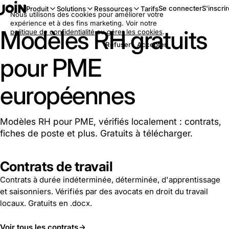
Se connecter
S'inscri
Produit
Solutions
Ressources
Tarifs
Nous utilisons des cookies pour améliorer votre
expérience et à des fins marketing. Voir notre
Modèles RH gratuits
politique de confidentialité
ou
gérer les cookies
.
Refuser
Accepter
pour PME
européennes
Modèles RH pour PME, vérifiés localement : contrats,
fiches de poste et plus. Gratuits à télécharger.
Contrats de travail
Contrats à durée indéterminée, déterminée, d'apprentissage
et saisonniers. Vérifiés par des avocats en droit du travail
locaux. Gratuits en .docx.
Voir tous les contrats