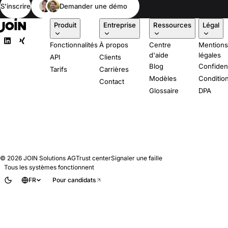
S'inscrire
Demander une démo
Produit
Entreprise
Ressources
Légal
Fonctionnalités
À propos
Centre
Mention
d'aide
légales
API
Clients
Blog
Confident
Tarifs
Carrières
Modèles
Conditio
Contact
Glossaire
DPA
© 2026
JOIN Solutions AG
Trust center
Signaler une faille
Tous les systèmes fonctionnent
FR
Pour candidats