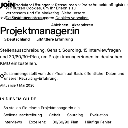
Anmelden
Registrie
Produkt
Lösungen
Ressourcen
Preise
Wir nutzen Cookies, um Ihr Erlebnis zu
verbessern und für Marketing. Siehe unsere
Alle Stellenbeschreibungen
Datenschutzerklärung
oder
Cookies verwalten
.
Ablehnen
Akzeptieren
Projektmanager:in
Deutschland
Mittlere Erfahrung
Stellenausschreibung, Gehalt, Sourcing, 15 Interviewfragen
und 30/60/90-Plan, um Projektmanager:innen im deutschen
KMU einzustellen.
Zusammengestellt vom Join-Team auf Basis öffentlicher Daten und
unserer Recruiting-Erfahrung.
Aktualisiert
Mai 2026
IN DIESEM GUIDE
So stellen Sie eine:n Projektmanager:in ein
Stellenausschreibung
Gehalt
Sourcing
Evaluation
Interviews
Exzellenz
30/60/90-Plan
Häufige Fehler