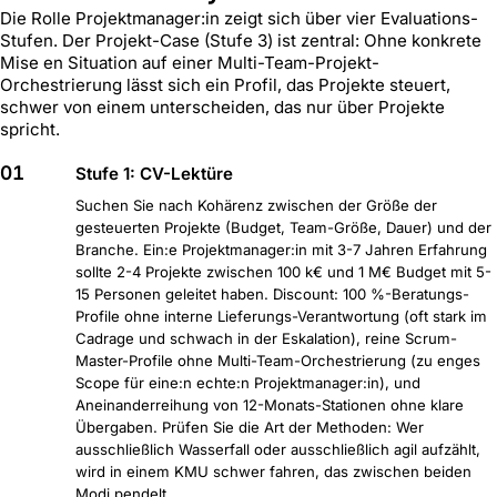
Die Rolle Projektmanager:in zeigt sich über vier Evaluations-
Stufen. Der Projekt-Case (Stufe 3) ist zentral: Ohne konkrete
Mise en Situation auf einer Multi-Team-Projekt-
Orchestrierung lässt sich ein Profil, das Projekte steuert,
schwer von einem unterscheiden, das nur über Projekte
spricht.
01
Stufe 1: CV-Lektüre
Suchen Sie nach Kohärenz zwischen der Größe der
gesteuerten Projekte (Budget, Team-Größe, Dauer) und der
Branche. Ein:e Projektmanager:in mit 3-7 Jahren Erfahrung
sollte 2-4 Projekte zwischen 100 k€ und 1 M€ Budget mit 5-
15 Personen geleitet haben. Discount: 100 %-Beratungs-
Profile ohne interne Lieferungs-Verantwortung (oft stark im
Cadrage und schwach in der Eskalation), reine Scrum-
Master-Profile ohne Multi-Team-Orchestrierung (zu enges
Scope für eine:n echte:n Projektmanager:in), und
Aneinanderreihung von 12-Monats-Stationen ohne klare
Übergaben. Prüfen Sie die Art der Methoden: Wer
ausschließlich Wasserfall oder ausschließlich agil aufzählt,
wird in einem KMU schwer fahren, das zwischen beiden
Modi pendelt.