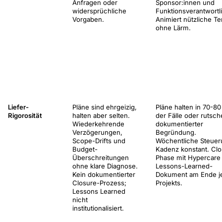
Anfragen oder
Sponsor:innen und
widersprüchliche
Funktionsverantwortl
Vorgaben.
Animiert nützliche T
ohne Lärm.
Liefer-
Pläne sind ehrgeizig,
Pläne halten in 70-8
Rigorosität
halten aber selten.
der Fälle oder rutsch
Wiederkehrende
dokumentierter
Verzögerungen,
Begründung.
Scope-Drifts und
Wöchentliche Steuer
Budget-
Kadenz konstant. Clo
Überschreitungen
Phase mit Hypercare
ohne klare Diagnose.
Lessons-Learned-
Kein dokumentierter
Dokument am Ende j
Closure-Prozess;
Projekts.
Lessons Learned
nicht
institutionalisiert.