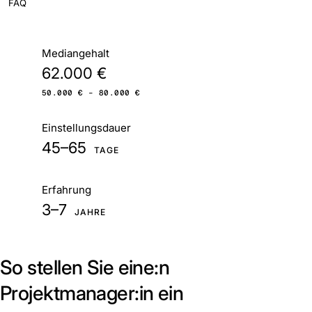
FAQ
Auf einen Blick
Mediangehalt
62.000 €
50.000 € – 80.000 €
Einstellungsdauer
45–65
TAGE
Erfahrung
3–7
JAHRE
So stellen Sie eine:n
Projektmanager:in ein