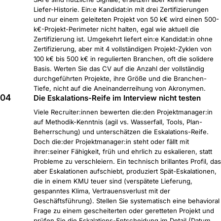
Liefer-Historie. Ein:e Kandidat:in mit drei Zertifizierungen
und nur einem geleiteten Projekt von 50 k€ wird einen 500-
k€-Projekt-Perimeter nicht halten, egal wie aktuell die
Zertifizierung ist. Umgekehrt liefert ein:e Kandidat:in ohne
Zertifizierung, aber mit 4 vollständigen Projekt-Zyklen von
100 k€ bis 500 k€ in regulierten Branchen, oft die solidere
Basis. Werten Sie das CV auf die Anzahl der vollständig
durchgeführten Projekte, ihre Größe und die Branchen-
Tiefe, nicht auf die Aneinanderreihung von Akronymen.
04
Die Eskalations-Reife im Interview nicht testen
Viele Recruiter:innen bewerten die:den Projektmanager:in
auf Methodik-Kenntnis (agil vs. Wasserfall, Tools, Plan-
Beherrschung) und unterschätzen die Eskalations-Reife.
Doch die:der Projektmanager:in steht oder fällt mit
ihrer:seiner Fähigkeit, früh und ehrlich zu eskalieren, statt
Probleme zu verschleiern. Ein technisch brillantes Profil, das
aber Eskalationen aufschiebt, produziert Spät-Eskalationen,
die in einem KMU teuer sind (verspätete Lieferung,
gespanntes Klima, Vertrauensverlust mit der
Geschäftsführung). Stellen Sie systematisch eine behavioral
Frage zu einem gescheiterten oder geretteten Projekt und
prüfen Sie die Eskalations-Entscheidung im Detail (Datum