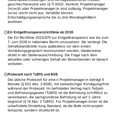
geschlechtsneutral sein (§ 11 AGG). Konkret: Projektmanager
(m/w/d) oder Projektmanager:in sind zulässig, Projektmanager
(m/w) reicht nicht aus. Verstöße können
Entschädigungsansprüche bis zu drei Monatsgehältern
auslösen.
EU-Entgelttransparenzrichtlinie ab 2026
Die EU-Richtlinie 2023/970 zur Entgelttransparenz war bis zum
7. Juni 2026 in nationales Recht umzusetzen. Sie verlangt: Die
Gehaltsbandbreite muss spätestens vor dem ersten
Vorstellungsgespräch kommuniziert werden, idealerweise
direkt in der Stellenausschreibung. Die Frage nach dem
aktuellen oder vorherigen Gehalt der Bewerbenden ist danach
verboten.
Probezeit nach TzBfG und BGB
Die übliche Probezeit für eine:n Projektmanager:in beträgt 6
Monate (§ 622 Abs. 3 BGB), mit zweiwöchiger Kündigungsfrist
während der Probezeit. Im befristeten Vertrag nach Teilzeit-
und Befristungsgesetz (TzBfG) ist die Befristung schriftlich zu
vereinbaren; die sachgrundlose Befristung ist auf 2 Jahre
begrenzt (§ 14 Abs. 2 TzBfG). Für Projektmanager:innen ist die
unbefristete Einstellung Standard, da die Rolle nicht projekt-
temporär, sondern strukturell ist.