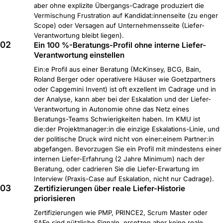
aber ohne explizite Übergangs-Cadrage produziert die
Vermischung Frustration auf Kandidat:innenseite (zu enger
Scope) oder Versagen auf Unternehmensseite (Liefer-
Verantwortung bleibt liegen).
02
Ein 100 %-Beratungs-Profil ohne interne Liefer-
Verantwortung einstellen
Ein:e Profil aus einer Beratung (McKinsey, BCG, Bain,
Roland Berger oder operativere Häuser wie Goetzpartners
oder Capgemini Invent) ist oft exzellent im Cadrage und in
der Analyse, kann aber bei der Eskalation und der Liefer-
Verantwortung in Autonomie ohne das Netz eines
Beratungs-Teams Schwierigkeiten haben. Im KMU ist
die:der Projektmanager:in die einzige Eskalations-Linie, und
der politische Druck wird nicht von einer:einem Partner:in
abgefangen. Bevorzugen Sie ein Profil mit mindestens einer
internen Liefer-Erfahrung (2 Jahre Minimum) nach der
Beratung, oder cadrieren Sie die Liefer-Erwartung im
Interview (Praxis-Case auf Eskalation, nicht nur Cadrage).
03
Zertifizierungen über reale Liefer-Historie
priorisieren
Zertifizierungen wie PMP, PRINCE2, Scrum Master oder
SAFe sind nützliche Signale, ersetzen aber keine reale