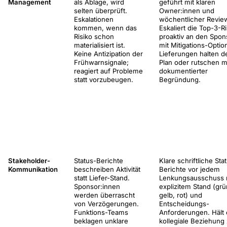
Management
als Ablage, wird
geführt mit klaren
selten überprüft.
Owner:innen und
Eskalationen
wöchentlicher Revie
kommen, wenn das
Eskaliert die Top-3-R
Risiko schon
proaktiv an den Spon
materialisiert ist.
mit Mitigations-Optio
Keine Antizipation der
Lieferungen halten d
Frühwarnsignale;
Plan oder rutschen m
reagiert auf Probleme
dokumentierter
statt vorzubeugen.
Begründung.
Stakeholder-
Status-Berichte
Klare schriftliche Sta
Kommunikation
beschreiben Aktivität
Berichte vor jedem
statt Liefer-Stand.
Lenkungsausschuss 
Sponsor:innen
explizitem Stand (grü
werden überrascht
gelb, rot) und
von Verzögerungen.
Entscheidungs-
Funktions-Teams
Anforderungen. Hält 
beklagen unklare
kollegiale Beziehung