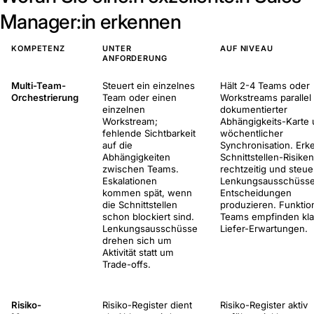
Manager:in erkennen
KOMPETENZ
UNTER
AUF NIVEAU
ANFORDERUNG
Multi-Team-
Steuert ein einzelnes
Hält 2-4 Teams oder
Orchestrierung
Team oder einen
Workstreams parallel 
einzelnen
dokumentierter
Workstream;
Abhängigkeits-Karte
fehlende Sichtbarkeit
wöchentlicher
auf die
Synchronisation. Erk
Abhängigkeiten
Schnittstellen-Risiken
zwischen Teams.
rechtzeitig und steue
Eskalationen
Lenkungsausschüsse
kommen spät, wenn
Entscheidungen
die Schnittstellen
produzieren. Funktio
schon blockiert sind.
Teams empfinden kla
Lenkungsausschüsse
Liefer-Erwartungen.
drehen sich um
Aktivität statt um
Trade-offs.
Risiko-
Risiko-Register dient
Risiko-Register aktiv