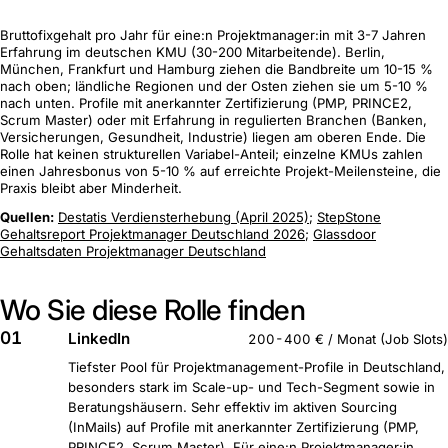
Bruttofixgehalt pro Jahr für eine:n Projektmanager:in mit 3-7 Jahren
Erfahrung im deutschen KMU (30-200 Mitarbeitende). Berlin,
München, Frankfurt und Hamburg ziehen die Bandbreite um 10-15 %
nach oben; ländliche Regionen und der Osten ziehen sie um 5-10 %
nach unten. Profile mit anerkannter Zertifizierung (PMP, PRINCE2,
Scrum Master) oder mit Erfahrung in regulierten Branchen (Banken,
Versicherungen, Gesundheit, Industrie) liegen am oberen Ende. Die
Rolle hat keinen strukturellen Variabel-Anteil; einzelne KMUs zahlen
einen Jahresbonus von 5-10 % auf erreichte Projekt-Meilensteine, die
Praxis bleibt aber Minderheit.
Quellen:
Destatis Verdiensterhebung (April 2025)
;
StepStone
Gehaltsreport Projektmanager Deutschland 2026
;
Glassdoor
Gehaltsdaten Projektmanager Deutschland
Wo Sie diese Rolle finden
01
LinkedIn
200-400 € / Monat (Job Slots)
Tiefster Pool für Projektmanagement-Profile in Deutschland,
besonders stark im Scale-up- und Tech-Segment sowie in
Beratungshäusern. Sehr effektiv im aktiven Sourcing
(InMails) auf Profile mit anerkannter Zertifizierung (PMP,
PRINCE2, Scrum Master). Für eine:n Projektmanager:in