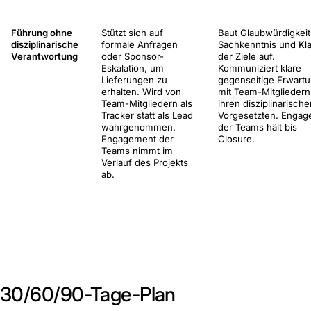
Führung ohne
Stützt sich auf
Baut Glaubwürdigkeit
disziplinarische
formale Anfragen
Sachkenntnis und Kla
Verantwortung
oder Sponsor-
der Ziele auf.
Eskalation, um
Kommuniziert klare
Lieferungen zu
gegenseitige Erwart
erhalten. Wird von
mit Team-Mitglieder
Team-Mitgliedern als
ihren disziplinarische
Tracker statt als Lead
Vorgesetzten. Enga
wahrgenommen.
der Teams hält bis
Engagement der
Closure.
Teams nimmt im
Verlauf des Projekts
ab.
30/60/90-Tage-Plan