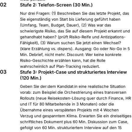
02
Stufe 2: Telefon-Screen (30 Min.)
Nur drei Fragen: (1) Beschreiben Sie das letzte Projekt, das
Sie eigenständig von Start bis Lieferung geführt haben
(Umfang, Team, Budget, Dauer), (2) Was war das
schwierigste Risiko, das Sie auf diesem Projekt erkannt und
gehandhabt haben? (prüft Risiko-Reife und Antizipations-
Fähigkeit), (3) Warum suchen Sie jetzt einen Wechsel?
(klare Erzählung vs. dispers). Ausgang: Go oder No-Go in 5
Min. Debrief, nicht mehr. Discount: Wer keine konkrete
Risiko-Geschichte erzählen kann, hat die Rolle
wahrscheinlich auf Plan-Tracking reduziert.
03
Stufe 3: Projekt-Case und strukturiertes Interview
(120 Min.)
Geben Sie der:dem Kandidat:in eine realistische Situation
vorab: zum Beispiel die Orchestrierung eines transversen
Rollouts (neue Reisekosten-Lösung quer durch Finance, HR
und IT für 80 Mitarbeitende in 3 Monaten) oder die
Übernahme eines verspäteten Projekts mit 4 Wochen
Verzug und gespanntem Klima. Erwarten Sie ein dreiseitiges
schriftliches Dokument plus 60 Min. Diskussion zum Case,
gefolgt von 60 Min. strukturiertem Interview auf den 15