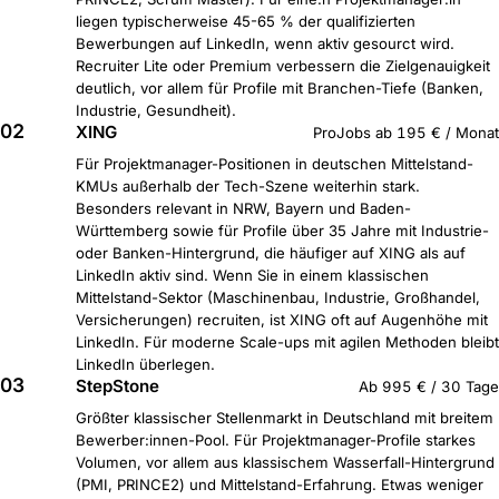
liegen typischerweise 45-65 % der qualifizierten
Bewerbungen auf LinkedIn, wenn aktiv gesourct wird.
Recruiter Lite oder Premium verbessern die Zielgenauigkeit
deutlich, vor allem für Profile mit Branchen-Tiefe (Banken,
Industrie, Gesundheit).
02
XING
ProJobs ab 195 € / Monat
Für Projektmanager-Positionen in deutschen Mittelstand-
KMUs außerhalb der Tech-Szene weiterhin stark.
Besonders relevant in NRW, Bayern und Baden-
Württemberg sowie für Profile über 35 Jahre mit Industrie-
oder Banken-Hintergrund, die häufiger auf XING als auf
LinkedIn aktiv sind. Wenn Sie in einem klassischen
Mittelstand-Sektor (Maschinenbau, Industrie, Großhandel,
Versicherungen) recruiten, ist XING oft auf Augenhöhe mit
LinkedIn. Für moderne Scale-ups mit agilen Methoden bleibt
LinkedIn überlegen.
03
StepStone
Ab 995 € / 30 Tage
Größter klassischer Stellenmarkt in Deutschland mit breitem
Bewerber:innen-Pool. Für Projektmanager-Profile starkes
Volumen, vor allem aus klassischem Wasserfall-Hintergrund
(PMI, PRINCE2) und Mittelstand-Erfahrung. Etwas weniger