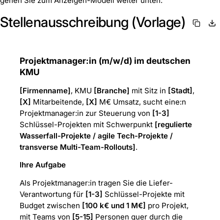
gehen Sie zum Anzeigen-Modell weiter unten.
Stellenausschreibung (Vorlage)
Projektmanager:in (m/w/d) im deutschen
KMU
[Firmenname]
, KMU
[Branche]
mit Sitz in
[Stadt]
,
[X]
Mitarbeitende,
[X]
M€ Umsatz, sucht eine:n
Projektmanager:in zur Steuerung von
[1-3]
Schlüssel-Projekten mit Schwerpunkt
[regulierte
Wasserfall-Projekte / agile Tech-Projekte /
transverse Multi-Team-Rollouts]
.
Ihre Aufgabe
Als Projektmanager:in tragen Sie die Liefer-
Verantwortung für
[1-3]
Schlüssel-Projekte mit
Budget zwischen
[100 k€ und 1 M€]
pro Projekt,
mit Teams von
[5-15]
Personen quer durch die