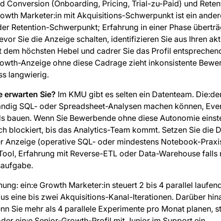
nd Conversion (Onboarding, Pricing, Trial-zu-Paid) und Retent
wth Marketer:in mit Akquisitions-Schwerpunkt ist ein andere
oder Retention-Schwerpunkt; Erfahrung in einer Phase überträg
evor Sie die Anzeige schalten, identifizieren Sie aus Ihren ak
t dem höchsten Hebel und cadrer Sie das Profil entsprechend
rowth-Anzeige ohne diese Cadrage zieht inkonsistente Bewe
s langwierig.
 erwarten Sie?
Im KMU gibt es selten ein Datenteam. Die:de
tändig SQL- oder Spreadsheet-Analysen machen können, Eve
s bauen. Wenn Sie Bewerbende ohne diese Autonomie einstell
ch blockiert, bis das Analytics-Team kommt. Setzen Sie die
der Anzeige (operative SQL- oder mindestens Notebook-Praxis
Tool, Erfahrung mit Reverse-ETL oder Data-Warehouse falls 
isaufgabe.
ung: ein:e Growth Marketer:in steuert 2 bis 4 parallel laufen
s eine bis zwei Akquisitions-Kanal-Iterationen. Darüber hina
n Sie mehr als 4 parallele Experimente pro Monat planen, ste
er ein:e Senior-Growth-Profil mit Junior im Support ein.