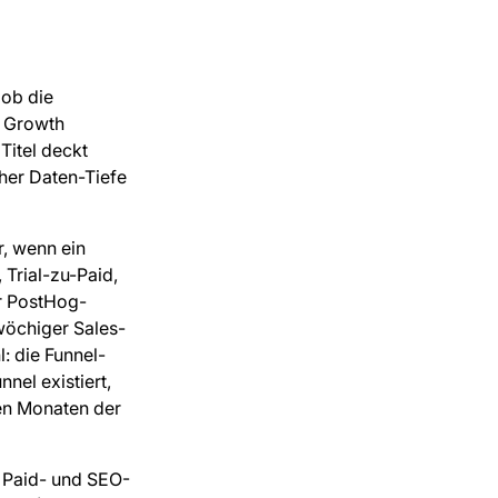
 ob die
e Growth
Titel deckt
cher Daten-Tiefe
r, wenn ein
 Trial-zu-Paid,
r PostHog-
wöchiger Sales-
l: die Funnel-
nel existiert,
ten Monaten der
, Paid- und SEO-