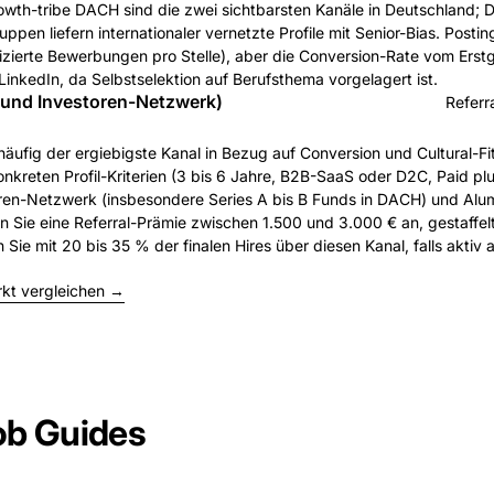
wth-tribe DACH sind die zwei sichtbarsten Kanäle in Deutschland;
pen liefern internationaler vernetzte Profile mit Senior-Bias. Postin
ifizierte Bewerbungen pro Stelle), aber die Conversion-Rate vom Ers
 LinkedIn, da Selbstselektion auf Berufsthema vorgelagert ist.
 und Investoren-Netzwerk)
Referr
häufig der ergiebigste Kanal in Bezug auf Conversion und Cultural-Fit
nkreten Profil-Kriterien (3 bis 6 Jahre, B2B-SaaS oder D2C, Paid plu
oren-Netzwerk (insbesondere Series A bis B Funds in DACH) und Alum
n Sie eine Referral-Prämie zwischen 1.500 und 3.000 € an, gestaffelt
Sie mit 20 bis 35 % der finalen Hires über diesen Kanal, falls aktiv ak
rkt vergleichen →
ob Guides