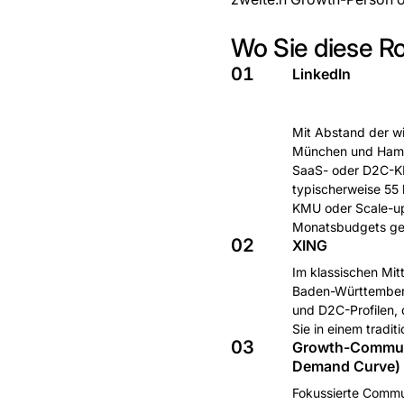
Wo Sie diese Ro
01
LinkedIn
Mit Abstand der wi
München und Hambu
SaaS- oder D2C-KMU
typischerweise 55 
KMU oder Scale-up 
Monatsbudgets gea
02
XING
Im klassischen Mit
Baden-Württemberg
und D2C-Profilen, 
Sie in einem tradit
03
Growth-Communi
Demand Curve)
Fokussierte Commun