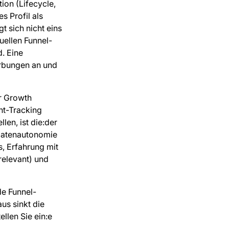
ion (Lifecycle,
s Profil als
t sich nicht eins
tuellen Funnel-
. Eine
rbungen an und
r Growth
nt-Tracking
en, ist die:der
 Datenautonomie
, Erfahrung mit
relevant) und
de Funnel-
us sinkt die
llen Sie ein:e