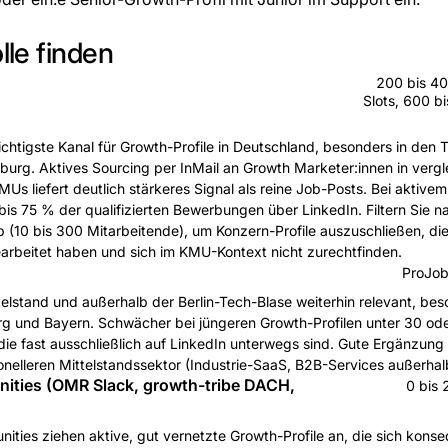
lle finden
200 bis 40
Slots, 600 b
chtigste Kanal für Growth-Profile in Deutschland, besonders in den 
rg. Aktives Sourcing per InMail an Growth Marketer:innen in verg
s liefert deutlich stärkeres Signal als reine Job-Posts. Bei aktiv
bis 75 % der qualifizierten Bewerbungen über LinkedIn. Filtern Sie n
(10 bis 300 Mitarbeitende), um Konzern-Profile auszuschließen, die 
rbeitet haben und sich im KMU-Kontext nicht zurechtfinden.
ProJob
telstand und außerhalb der Berlin-Tech-Blase weiterhin relevant, be
 und Bayern. Schwächer bei jüngeren Growth-Profilen unter 30 ode
die fast ausschließlich auf LinkedIn unterwegs sind. Gute Ergänzung
ionelleren Mittelstandssektor (Industrie-SaaS, B2B-Services außerhal
ties (OMR Slack, growth-tribe DACH,
0 bis 
ities ziehen aktive, gut vernetzte Growth-Profile an, die sich konse