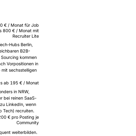
0 € / Monat für Job
is 800 € / Monat mit
Recruiter Lite
Tech-Hubs Berlin,
leichbaren B2B-
em Sourcing kommen
ach Vorpositionen in
mit sechsstelligen
s ab 195 € / Monat
sonders in NRW,
r bei reinen SaaS-
 zu LinkedIn, wenn
b Tech) recruiten.
200 € pro Posting je
Community
quent weiterbilden.