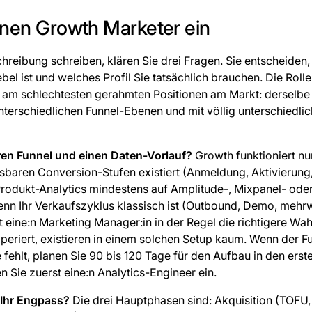
einen Growth Marketer ein
chreibung schreiben, klären Sie drei Fragen. Sie entscheiden,
ebel ist und welches Profil Sie tatsächlich brauchen. Die Roll
 am schlechtesten gerahmten Positionen am Markt: derselbe 
 unterschiedlichen Funnel-Ebenen und mit völlig unterschiedli
en Funnel und einen Daten-Vorlauf?
Growth funktioniert nu
ssbaren Conversion-Stufen existiert (Anmeldung, Aktivierung,
Produkt-Analytics mindestens auf Amplitude-, Mixpanel- ode
Wenn Ihr Verkaufszyklus klassisch ist (Outbound, Demo, mehr
st eine:n Marketing Manager:in in der Regel die richtigere Wah
eriert, existieren in einem solchen Setup kaum. Wenn der Fun
fehlt, planen Sie 90 bis 120 Tage für den Aufbau in den ers
en Sie zuerst eine:n Analytics-Engineer ein.
 Ihr Engpass?
Die drei Hauptphasen sind: Akquisition (TOFU