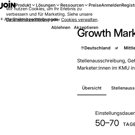
Anmelden
Regist
Produkt
Lösungen
Ressourcen
Preise
Wir nutzen Cookies, um Ihr Erlebnis zu
verbessern und für Marketing. Siehe unsere
Alle Stellenbeschreibungen
Datenschutzerklärung
oder
Cookies verwalten
.
Ablehnen
Akzeptieren
Growth Mark
Deutschland
Stellenausschreibung, Ge
Marketer:innen im KMU in 
Übersicht
Stellenaus
Auf einen Blick
Einstellungsdauer
50–70
TAG