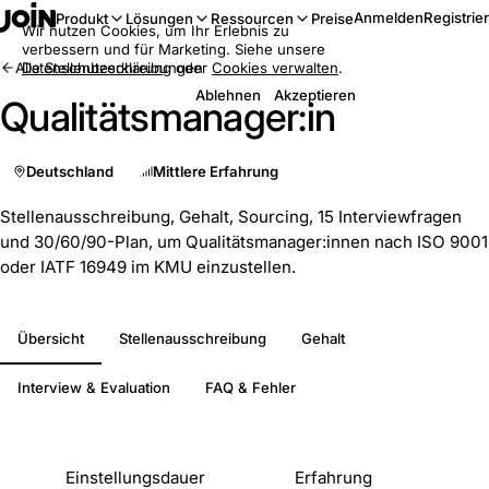
Anmelden
Registrie
Produkt
Lösungen
Ressourcen
Preise
Wir nutzen Cookies, um Ihr Erlebnis zu
verbessern und für Marketing. Siehe unsere
Alle Stellenbeschreibungen
Datenschutzerklärung
oder
Cookies verwalten
.
Ablehnen
Akzeptieren
Qualitätsmanager:in
Deutschland
Mittlere Erfahrung
Stellenausschreibung, Gehalt, Sourcing, 15 Interviewfragen
und 30/60/90-Plan, um Qualitätsmanager:innen nach ISO 9001
oder IATF 16949 im KMU einzustellen.
Übersicht
Stellenausschreibung
Gehalt
Interview & Evaluation
FAQ & Fehler
Auf einen Blick
Einstellungsdauer
Erfahrung