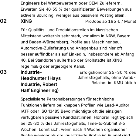
Engineers bei Wettbewerbern oder OEM-Zulieferern.
Erwarten Sie 40-55 % der qualifizierten Bewerbungen aus
aktivem Sourcing, weniger aus passivem Posting allein.
02
XING
ProJobs ab 195 € / Monat
Für Qualitäts- und Produktionsrollen im klassischen
Mittelstand weiterhin sehr stark, vor allem in NRW, Bayern
und Baden-Württemberg. Profile aus Maschinenbau,
Automotive-Zulieferung und Anlagenbau sind hier oft
besser auffindbar als auf LinkedIn, insbesondere ab Anfang
40. Bei Standorten außerhalb der Großstädte ist XING
regelmäßig der ergiebigere Kanal.
03
Industrie-
Erfolgshonorar 25-30 % des
Jahresfixgehalts, ohne Vorab-
Headhunter (Hays
Retainer im KMU üblich
Industrie, Robert
Half Engineering)
Spezialisierte Personalberatungen für technische
Funktionen liefern bei knappen Profilen wie Lead-Auditor
IATF oder ISO 13485 Bevollmächtigte oft die einzigen
verfügbaren passiven Kandidat:innen. Honorar liegt typisch
bei 25-30 % des Jahresfixgehalts, Time-to-Submit 3-5
Wochen. Lohnt sich, wenn nach 4 Wochen organischer
Suche weniger als drei qualifizierte Profile im Funnel sind.