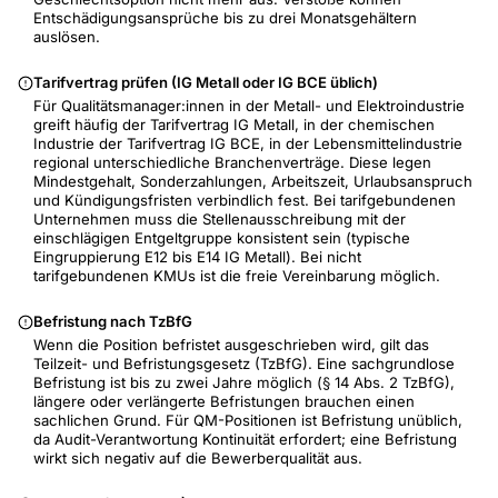
Entschädigungsansprüche bis zu drei Monatsgehältern
auslösen.
Tarifvertrag prüfen (IG Metall oder IG BCE üblich)
Für Qualitätsmanager:innen in der Metall- und Elektroindustrie
greift häufig der Tarifvertrag IG Metall, in der chemischen
Industrie der Tarifvertrag IG BCE, in der Lebensmittelindustrie
regional unterschiedliche Branchenverträge. Diese legen
Mindestgehalt, Sonderzahlungen, Arbeitszeit, Urlaubsanspruch
und Kündigungsfristen verbindlich fest. Bei tarifgebundenen
Unternehmen muss die Stellenausschreibung mit der
einschlägigen Entgeltgruppe konsistent sein (typische
Eingruppierung E12 bis E14 IG Metall). Bei nicht
tarifgebundenen KMUs ist die freie Vereinbarung möglich.
Befristung nach TzBfG
Wenn die Position befristet ausgeschrieben wird, gilt das
Teilzeit- und Befristungsgesetz (TzBfG). Eine sachgrundlose
Befristung ist bis zu zwei Jahre möglich (§ 14 Abs. 2 TzBfG),
längere oder verlängerte Befristungen brauchen einen
sachlichen Grund. Für QM-Positionen ist Befristung unüblich,
da Audit-Verantwortung Kontinuität erfordert; eine Befristung
wirkt sich negativ auf die Bewerberqualität aus.