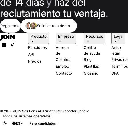
de 14 días
y
haz del
1.000 personas.
reclutamiento tu ventaja
.
Registrarse
Solicitar una demo
Producto
Empresa
Recursos
Legal
Funciones
Acerca
Centro
Aviso
de
de ayuda
legal
API
Clientes
Blog
Privacida
Precios
Empleo
Plantillas
Término
Contacto
Glosario
DPA
© 2026
JOIN Solutions AG
Trust center
Reportar un fallo
Todos los sistemas operativos
ES
Para candidatos