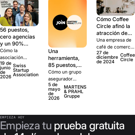
Cómo Coffee
Circle afinó la
56 puestos,
atracción de
cero agencias
talento durante
Una empresa de
y un 90%
su crecimiento
café de comercio
menos de
Cómo la
Una
27 de
directo de Berlín
Coffee
coste: así
diciembre
asociación
herramienta,
Circle
redujo a la mitad
de 2024
19 de
formó su
nacional de
85 puestos,
Swiss
junio
su presupuesto,
Startup
equipo Swiss
startups de Suiza
cero
Cómo un grupo
de
Association
acortó el tiempo
2026
Startup
contrató a toda su
candidatos
asegurador
de contratación
5 de
Association
plantilla fija a
perdidos: cómo
alemán de 90
MARTENS
un 40% y mejoró
mayo
& PRAHL
con Join
través de Join,
MARTENS &
oficinas pasó de
de
la conversión un
Gruppe
2026
sin reclutador, sin
PRAHL rehízo
publicar puestos
40%.
agencia y a una
su contratación
en una semana a
fracción del
con Join
cinco minutos y
EMPIEZA HOY
coste.
unificó la
Empieza tu
prueba gratuita
contratación de
un grupo de