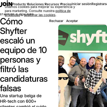
Iniciar sesión
Registrars
Producto
Soluciones
Recursos
Precios
Usamos cookies para mejorar su experiencia y
para marketing. Consulte nuestra
política de
STARTUPS Y SCALEUPS
privacidad
o
gestionar las cookies
.
Cómo
Rechazar
Aceptar
Shyfter
escaló un
equipo de 10
personas y
filtró las
candidaturas
falsas
Una startup belga de
HR-tech con 600+
clientes cambió el ruido