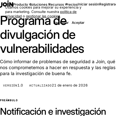
Iniciar sesión
Registrars
Producto
Soluciones
Recursos
Precios
Usamos cookies para mejorar su experiencia y
para marketing. Consulte nuestra
política de
Programa de
privacidad
o
gestionar las cookies
.
Rechazar
Aceptar
divulgación de
vulnerabilidades
Cómo informar de problemas de seguridad a Join, qué
nos comprometemos a hacer en respuesta y las reglas
para la investigación de buena fe.
1.0
21 de enero de 2026
VERSIÓN
ACTUALIZADO
PREÁMBULO
Notificación e investigación