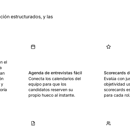
ción estructurados, y las
n el
a
Agenda de entrevistas fácil
Scorecards d
jan
ón
Conecta los calendarios del
Evalúa con jus
 y
equipo para que los
objetividad 
oría
candidatos reserven su
scorecards e
propio hueco al instante.
para cada rol