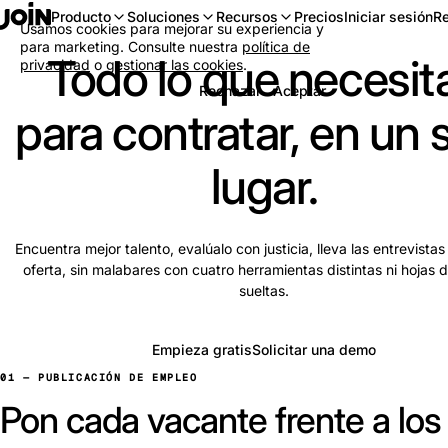
Iniciar sesión
Re
Producto
Soluciones
Recursos
Precios
Usamos cookies para mejorar su experiencia y
para marketing. Consulte nuestra
política de
Todo lo que necesit
privacidad
o
gestionar las cookies
.
Rechazar
Aceptar
para contratar, en un 
lugar.
Encuentra mejor talento, evalúalo con justicia, lleva las entrevistas 
oferta, sin malabares con cuatro herramientas distintas ni hojas d
sueltas.
Empieza gratis
Solicitar una demo
01 — PUBLICACIÓN DE EMPLEO
Pon cada vacante frente a los