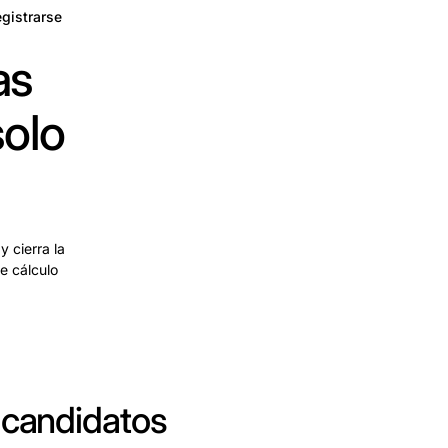
gistrarse
as
solo
y cierra la
e cálculo
 candidatos