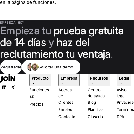
en la
página de funciones
.
EMPIEZA HOY
Empieza tu
prueba gratuita
de 14 días
y
haz del
reclutamiento tu ventaja
.
Registrarse
Solicitar una demo
Producto
Empresa
Recursos
Legal
Funciones
Acerca
Centro
Aviso
de
de ayuda
legal
API
Clientes
Blog
Privacida
Precios
Empleo
Plantillas
Término
Contacto
Glosario
DPA