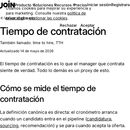
Iniciar sesión
Registrars
Producto
Soluciones
Recursos
Precios
Usamos cookies para mejorar su experiencia y
para marketing. Consulte nuestra
política de
Volver al glosario
privacidad
o
gestionar las cookies
.
Rechazar
Aceptar
Tiempo de contratación
También llamado:
time to hire, TTH
Actualizado 14 de mayo de 2026
El tiempo de contratación es lo que el manager que contrata
siente de verdad. Todo lo demás es un proxy de esto.
Cómo se mide el tiempo de
contratación
La definición canónica es directa: el cronómetro arranca
cuando un candidato entra en el pipeline (
candidatura
,
sourcing
, recomendación) y se para cuando acepta la oferta.