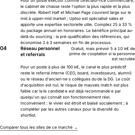
Pour un poste exécutif comme Directeur·rice commercial·e,
le cabinet de chasse reste l'option la plus rapide et la plus
discrète. Robert Half et Michael Page couvrent large sur le
mid à upper-mid market ; Uptoo est spécialisé sales et
apporte une expertise sectorielle utile. Comptez 25 à 33 %
du package annuel en honoraires. Le bénéfice principal au-
delà du sourcing : la pré-qualification des références, qui
économise 2 à 3 semaines en fin de processus.
04
Réseau personnel
Gratuit, mais prévoir 5 à 10 k€ de
prime de cooptation si la personne
et referrals
est recrutée
Pour un poste à plus de 100 k€, le canal le plus prédictif
reste le referral interne (CEO, board, investisseurs, alumni)
ou le réseau d'ancien·ne·s collègues du·de la DG. Le coût
d'acquisition est nul, le risque de mauvais match est plus
faible car la·le candidat·e est déjà recommandé·e par
quelqu'un qui connaît son fonctionnement réel.
Inconvénient : le vivier est étroit et biaisé socialement ; à
compléter par les autres canaux pour la diversité du
shortlist.
Comparer tous les sites de ce marché →