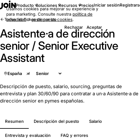
Iniciar sesión
Registrars
Producto
Soluciones
Recursos
Precios
Usamos cookies para mejorar su experiencia y
para marketing. Consulte nuestra
política de
Todas las fichas de puesto
privacidad
o
gestionar las cookies
.
Rechazar
Aceptar
Asistente·a de dirección
senior / Senior Executive
Assistant
España
Descripción de puesto, salario, sourcing, preguntas de
entrevista y plan 30/60/90 para contratar a un·a Asistente·a de
dirección senior en pymes españolas.
Resumen
Descripción del puesto
Salario
Entrevista y evaluación
FAQ y errores