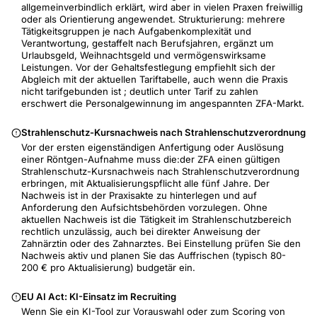
allgemeinverbindlich erklärt, wird aber in vielen Praxen freiwillig
oder als Orientierung angewendet. Strukturierung: mehrere
Tätigkeitsgruppen je nach Aufgabenkomplexität und
Verantwortung, gestaffelt nach Berufsjahren, ergänzt um
Urlaubsgeld, Weihnachtsgeld und vermögenswirksame
Leistungen. Vor der Gehaltsfestlegung empfiehlt sich der
Abgleich mit der aktuellen Tariftabelle, auch wenn die Praxis
nicht tarifgebunden ist ; deutlich unter Tarif zu zahlen
erschwert die Personalgewinnung im angespannten ZFA-Markt.
Strahlenschutz-Kursnachweis nach Strahlenschutzverordnung
Vor der ersten eigenständigen Anfertigung oder Auslösung
einer Röntgen-Aufnahme muss die:der ZFA einen gültigen
Strahlenschutz-Kursnachweis nach Strahlenschutzverordnung
erbringen, mit Aktualisierungspflicht alle fünf Jahre. Der
Nachweis ist in der Praxisakte zu hinterlegen und auf
Anforderung den Aufsichtsbehörden vorzulegen. Ohne
aktuellen Nachweis ist die Tätigkeit im Strahlenschutzbereich
rechtlich unzulässig, auch bei direkter Anweisung der
Zahnärztin oder des Zahnarztes. Bei Einstellung prüfen Sie den
Nachweis aktiv und planen Sie das Auffrischen (typisch 80-
200 € pro Aktualisierung) budgetär ein.
EU AI Act: KI-Einsatz im Recruiting
Wenn Sie ein KI-Tool zur Vorauswahl oder zum Scoring von