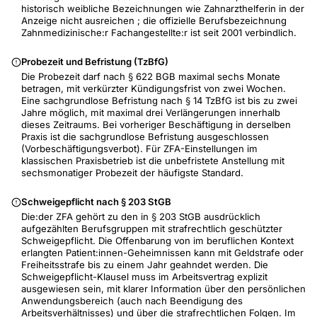
historisch weibliche Bezeichnungen wie Zahnarzthelferin in der
Anzeige nicht ausreichen ; die offizielle Berufsbezeichnung
Zahnmedizinische:r Fachangestellte:r ist seit 2001 verbindlich.
Probezeit und Befristung (TzBfG)
Die Probezeit darf nach § 622 BGB maximal sechs Monate
betragen, mit verkürzter Kündigungsfrist von zwei Wochen.
Eine sachgrundlose Befristung nach § 14 TzBfG ist bis zu zwei
Jahre möglich, mit maximal drei Verlängerungen innerhalb
dieses Zeitraums. Bei vorheriger Beschäftigung in derselben
Praxis ist die sachgrundlose Befristung ausgeschlossen
(Vorbeschäftigungsverbot). Für ZFA-Einstellungen im
klassischen Praxisbetrieb ist die unbefristete Anstellung mit
sechsmonatiger Probezeit der häufigste Standard.
Schweigepflicht nach § 203 StGB
Die:der ZFA gehört zu den in § 203 StGB ausdrücklich
aufgezählten Berufsgruppen mit strafrechtlich geschützter
Schweigepflicht. Die Offenbarung von im beruflichen Kontext
erlangten Patient:innen-Geheimnissen kann mit Geldstrafe oder
Freiheitsstrafe bis zu einem Jahr geahndet werden. Die
Schweigepflicht-Klausel muss im Arbeitsvertrag explizit
ausgewiesen sein, mit klarer Information über den persönlichen
Anwendungsbereich (auch nach Beendigung des
Arbeitsverhältnisses) und über die strafrechtlichen Folgen. Im