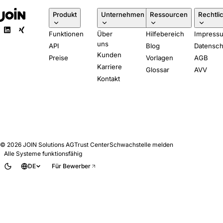
Produkt
Unternehmen
Ressourcen
Rechtli
Funktionen
Über
Hilfebereich
Impress
uns
API
Blog
Datensch
Kunden
Preise
Vorlagen
AGB
Karriere
Glossar
AVV
Kontakt
© 2026
JOIN Solutions AG
Trust Center
Schwachstelle melden
Alle Systeme funktionsfähig
DE
Für Bewerber