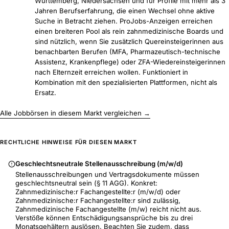
Württemberg, Niedersachsen und für Profile mit mehr als 3
Jahren Berufserfahrung, die einen Wechsel ohne aktive
Suche in Betracht ziehen. ProJobs-Anzeigen erreichen
einen breiteren Pool als rein zahnmedizinische Boards und
sind nützlich, wenn Sie zusätzlich Quereinsteigerinnen aus
benachbarten Berufen (MFA, Pharmazeutisch-technische
Assistenz, Krankenpflege) oder ZFA-Wiedereinsteigerinnen
nach Elternzeit erreichen wollen. Funktioniert in
Kombination mit den spezialisierten Plattformen, nicht als
Ersatz.
Alle Jobbörsen in diesem Markt vergleichen →
RECHTLICHE HINWEISE FÜR DIESEN MARKT
Geschlechtsneutrale Stellenausschreibung (m/w/d)
Stellenausschreibungen und Vertragsdokumente müssen
geschlechtsneutral sein (§ 11 AGG). Konkret:
Zahnmedizinische:r Fachangestellte:r (m/w/d) oder
Zahnmedizinische:r Fachangestellte:r sind zulässig,
Zahnmedizinische Fachangestellte (m/w) reicht nicht aus.
Verstöße können Entschädigungsansprüche bis zu drei
Monatsgehältern auslösen. Beachten Sie zudem, dass