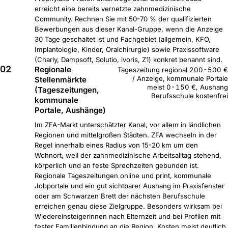
erreicht eine bereits vernetzte zahnmedizinische
Community. Rechnen Sie mit 50-70 % der qualifizierten
Bewerbungen aus dieser Kanal-Gruppe, wenn die Anzeige
30 Tage geschaltet ist und Fachgebiet (allgemein, KFO,
Implantologie, Kinder, Oralchirurgie) sowie Praxissoftware
(Charly, Dampsoft, Solutio, ivoris, Z1) konkret benannt sind.
02
Regionale
Tageszeitung regional 200-500 €
/ Anzeige, kommunale Portale
Stellenmärkte
meist 0-150 €, Aushang
(Tageszeitungen,
Berufsschule kostenfrei
kommunale
Portale, Aushänge)
Im ZFA-Markt unterschätzter Kanal, vor allem in ländlichen
Regionen und mittelgroßen Städten. ZFA wechseln in der
Regel innerhalb eines Radius von 15-20 km um den
Wohnort, weil der zahnmedizinische Arbeitsalltag stehend,
körperlich und an feste Sprechzeiten gebunden ist.
Regionale Tageszeitungen online und print, kommunale
Jobportale und ein gut sichtbarer Aushang im Praxisfenster
oder am Schwarzen Brett der nächsten Berufsschule
erreichen genau diese Zielgruppe. Besonders wirksam bei
Wiedereinsteigerinnen nach Elternzeit und bei Profilen mit
fester Familienbindung an die Region. Kosten meist deutlich