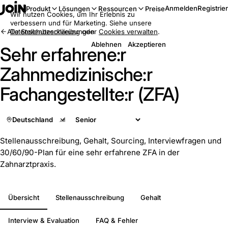
Anmelden
Registrie
Produkt
Lösungen
Ressourcen
Preise
Wir nutzen Cookies, um Ihr Erlebnis zu
verbessern und für Marketing. Siehe unsere
Alle Stellenbeschreibungen
Datenschutzerklärung
oder
Cookies verwalten
.
Ablehnen
Akzeptieren
Sehr erfahrene:r
Zahnmedizinische:r
Fachangestellte:r (ZFA)
Deutschland
Stellenausschreibung, Gehalt, Sourcing, Interviewfragen und
30/60/90-Plan für eine sehr erfahrene ZFA in der
Zahnarztpraxis.
Übersicht
Stellenausschreibung
Gehalt
Interview & Evaluation
FAQ & Fehler