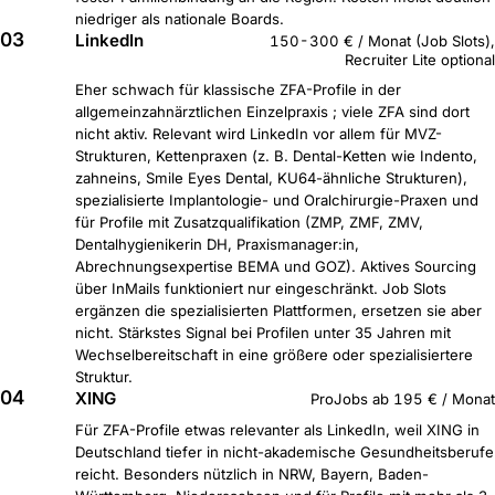
niedriger als nationale Boards.
03
LinkedIn
150-300 € / Monat (Job Slots),
Recruiter Lite optional
Eher schwach für klassische ZFA-Profile in der
allgemeinzahnärztlichen Einzelpraxis ; viele ZFA sind dort
nicht aktiv. Relevant wird LinkedIn vor allem für MVZ-
Strukturen, Kettenpraxen (z. B. Dental-Ketten wie Indento,
zahneins, Smile Eyes Dental, KU64-ähnliche Strukturen),
spezialisierte Implantologie- und Oralchirurgie-Praxen und
für Profile mit Zusatzqualifikation (ZMP, ZMF, ZMV,
Dentalhygienikerin DH, Praxismanager:in,
Abrechnungsexpertise BEMA und GOZ). Aktives Sourcing
über InMails funktioniert nur eingeschränkt. Job Slots
ergänzen die spezialisierten Plattformen, ersetzen sie aber
nicht. Stärkstes Signal bei Profilen unter 35 Jahren mit
Wechselbereitschaft in eine größere oder spezialisiertere
Struktur.
04
XING
ProJobs ab 195 € / Monat
Für ZFA-Profile etwas relevanter als LinkedIn, weil XING in
Deutschland tiefer in nicht-akademische Gesundheitsberufe
reicht. Besonders nützlich in NRW, Bayern, Baden-