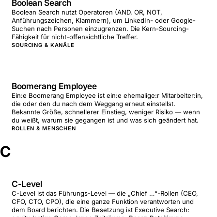
Boolean Search
Boolean Search nutzt Operatoren (AND, OR, NOT,
Anführungszeichen, Klammern), um LinkedIn- oder Google-
Suchen nach Personen einzugrenzen. Die Kern-Sourcing-
Fähigkeit für nicht-offensichtliche Treffer.
SOURCING & KANÄLE
Boomerang Employee
Ein:e Boomerang Employee ist ein:e ehemalige:r Mitarbeiter:in,
die oder den du nach dem Weggang erneut einstellst.
Bekannte Größe, schnellerer Einstieg, weniger Risiko — wenn
du weißt, warum sie gegangen ist und was sich geändert hat.
ROLLEN & MENSCHEN
C
C-Level
C-Level ist das Führungs-Level — die „Chief …“-Rollen (CEO,
CFO, CTO, CPO), die eine ganze Funktion verantworten und
dem Board berichten. Die Besetzung ist Executive Search: