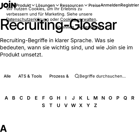
Anmelden
Registrie
Produkt
Lösungen
Ressourcen
Preise
Wir nutzen Cookies, um Ihr Erlebnis zu
verbessern und für Marketing. Siehe unsere
Recruiting-Glossar
Datenschutzerklärung
oder
Cookies verwalten
.
Ablehnen
Akzeptieren
Recruiting-Begriffe in klarer Sprache. Was sie
bedeuten, wann sie wichtig sind, und wie Join sie im
Produkt umsetzt.
Alle
ATS & Tools
Prozess & Phasen
Rollen & Menschen
A
B
C
D
E
F
G
H
I
J
K
L
M
N
O
P
Q
R
S
T
U
V
W
X
Y
Z
A