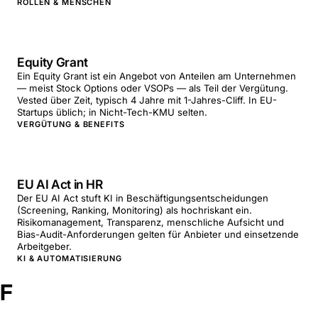
ROLLEN & MENSCHEN
Equity Grant
Ein Equity Grant ist ein Angebot von Anteilen am Unternehmen
— meist Stock Options oder VSOPs — als Teil der Vergütung.
Vested über Zeit, typisch 4 Jahre mit 1-Jahres-Cliff. In EU-
Startups üblich; in Nicht-Tech-KMU selten.
VERGÜTUNG & BENEFITS
EU AI Act in HR
Der EU AI Act stuft KI in Beschäftigungsentscheidungen
(Screening, Ranking, Monitoring) als hochriskant ein.
Risikomanagement, Transparenz, menschliche Aufsicht und
Bias-Audit-Anforderungen gelten für Anbieter und einsetzende
Arbeitgeber.
KI & AUTOMATISIERUNG
F