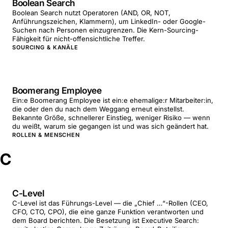
Boolean Search
Boolean Search nutzt Operatoren (AND, OR, NOT,
Anführungszeichen, Klammern), um LinkedIn- oder Google-
Suchen nach Personen einzugrenzen. Die Kern-Sourcing-
Fähigkeit für nicht-offensichtliche Treffer.
SOURCING & KANÄLE
Boomerang Employee
Ein:e Boomerang Employee ist ein:e ehemalige:r Mitarbeiter:in,
die oder den du nach dem Weggang erneut einstellst.
Bekannte Größe, schnellerer Einstieg, weniger Risiko — wenn
du weißt, warum sie gegangen ist und was sich geändert hat.
ROLLEN & MENSCHEN
C
C-Level
C-Level ist das Führungs-Level — die „Chief …“-Rollen (CEO,
CFO, CTO, CPO), die eine ganze Funktion verantworten und
dem Board berichten. Die Besetzung ist Executive Search: