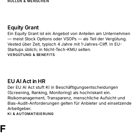
ROLLEN & MENSCHEN
Equity Grant
Ein Equity Grant ist ein Angebot von Anteilen am Unternehmen
— meist Stock Options oder VSOPs — als Teil der Vergütung.
Vested über Zeit, typisch 4 Jahre mit 1-Jahres-Cliff. In EU-
Startups üblich; in Nicht-Tech-KMU selten.
VERGÜTUNG & BENEFITS
EU AI Act in HR
Der EU AI Act stuft KI in Beschäftigungsentscheidungen
(Screening, Ranking, Monitoring) als hochriskant ein.
Risikomanagement, Transparenz, menschliche Aufsicht und
Bias-Audit-Anforderungen gelten für Anbieter und einsetzende
Arbeitgeber.
KI & AUTOMATISIERUNG
F