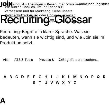
Anmelden
Registrie
Produkt
Lösungen
Ressourcen
Preise
Wir nutzen Cookies, um Ihr Erlebnis zu
verbessern und für Marketing. Siehe unsere
Recruiting-Glossar
Datenschutzerklärung
oder
Cookies verwalten
.
Ablehnen
Akzeptieren
Recruiting-Begriffe in klarer Sprache. Was sie
bedeuten, wann sie wichtig sind, und wie Join sie im
Produkt umsetzt.
Alle
ATS & Tools
Prozess & Phasen
Rollen & Menschen
A
B
C
D
E
F
G
H
I
J
K
L
M
N
O
P
Q
R
S
T
U
V
W
X
Y
Z
A