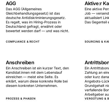
AGG
Aktive:r Ka
Das AGG (Allgemeines
Eine aktive Pe
Gleichbehandlungsgesetz) ist das
Job — versend
deutsche Antidiskriminierungsgesetz.
aktualisiert Lin
Es regelt, was im Hiring-Prozess in
Das Gegenteil 
Deutschland gefragt, erwähnt oder
bewertet werden darf — und was nicht.
COMPLIANCE & RECHT
SOURCING & KA
Anschreiben
Antrittsbo
Ein Anschreiben ist ein kurzer Text, den
Ein Antrittsbon
Kandidat:innen mit dem Lebenslauf
Zahlung an ein
einreichen — meist eine Seite. Es
oder kurz dan
erklärt, warum diese konkrete Rolle bei
Angebots-Lücke
diesem konkreten Unternehmen.
Grundgehalt ni
verfallende Bon
Arbeitgeber au
PROZESS & PHASEN
VERGÜTUNG & B