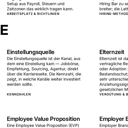
Setup aus Payroll, Steuern und
Hiring Bar zu s
Zeitzonen das wirklich tragen kann.
breiter; die Lat
ARBEITSPLATZ & RICHTLINIEN
HIRING-METHOD
E
Einstellungsquelle
Elternzeit
Die Einstellungsquelle ist der Kanal, aus
Elternzeit ist 
dem eine Einstellung kam — Jobbörse,
vertragliche Re
Empfehlung, Sourcing, Agentur, direkt
oder Adoption 
über die Karriereseite. Die Kennzahl, die
Bestandsschutz
zeigt, in welche Kanäle weiter investiert
sehr unterschie
werden sollte.
Anziehungssig
gesetzlichen 
KENNZAHLEN
VERGÜTUNG & B
Employee Value Proposition
Employer 
Eine Employee Value Proposition (EVP)
Employer Brandi