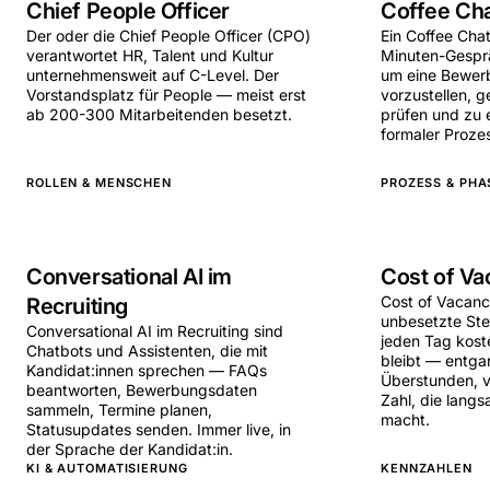
Chief People Officer
Coffee Ch
Der oder die Chief People Officer (CPO)
Ein Coffee Chat
verantwortet HR, Talent und Kultur
Minuten-Gespr
unternehmensweit auf C-Level. Der
um eine Bewe
Vorstandsplatz für People — meist erst
vorzustellen, g
ab 200-300 Mitarbeitenden besetzt.
prüfen und zu 
formaler Prozes
ROLLEN & MENSCHEN
PROZESS & PHA
Conversational AI im
Cost of Va
Cost of Vacancy
Recruiting
unbesetzte Ste
Conversational AI im Recruiting sind
jeden Tag koste
Chatbots und Assistenten, die mit
bleibt — entga
Kandidat:innen sprechen — FAQs
Überstunden, v
beantworten, Bewerbungsdaten
Zahl, die langs
sammeln, Termine planen,
macht.
Statusupdates senden. Immer live, in
der Sprache der Kandidat:in.
KI & AUTOMATISIERUNG
KENNZAHLEN