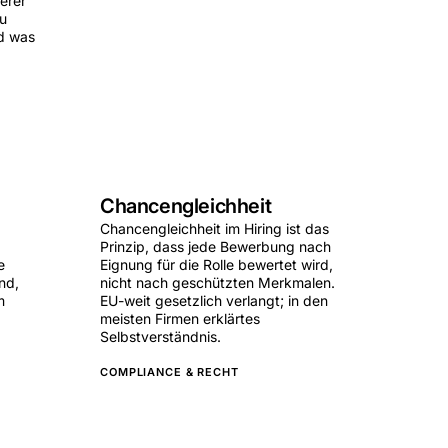
lerer
du
d was
Chancengleichheit
Chancengleichheit im Hiring ist das
Prinzip, dass jede Bewerbung nach
e
Eignung für die Rolle bewertet wird,
nd,
nicht nach geschützten Merkmalen.
m
EU-weit gesetzlich verlangt; in den
meisten Firmen erklärtes
Selbstverständnis.
COMPLIANCE & RECHT