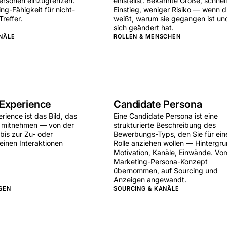
ersonen einzugrenzen.
einstellst. Bekannte Größe, schnel
ng-Fähigkeit für nicht-
Einstieg, weniger Risiko — wenn 
Treffer.
weißt, warum sie gegangen ist un
sich geändert hat.
NÄLE
ROLLEN & MENSCHEN
 Experience
Candidate Persona
ience ist das Bild, das
Eine Candidate Persona ist eine
n mitnehmen — von der
strukturierte Beschreibung des
bis zur Zu- oder
Bewerbungs-Typs, den Sie für ein
einen Interaktionen
Rolle anziehen wollen — Hintergru
Motivation, Kanäle, Einwände. Vo
Marketing-Persona-Konzept
übernommen, auf Sourcing und
Anzeigen angewandt.
SEN
SOURCING & KANÄLE