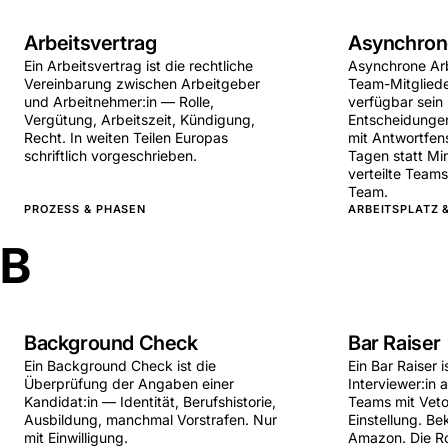
Arbeitsvertrag
Asynchron
Ein Arbeitsvertrag ist die rechtliche
Asynchrone Arbe
Vereinbarung zwischen Arbeitgeber
Team-Mitglieder
und Arbeitnehmer:in — Rolle,
verfügbar sei
Vergütung, Arbeitszeit, Kündigung,
Entscheidungen 
Recht. In weiten Teilen Europas
mit Antwortfen
schriftlich vorgeschrieben.
Tagen statt Min
verteilte Teams
Team.
PROZESS & PHASEN
ARBEITSPLATZ &
B
Background Check
Bar Raiser
Ein Background Check ist die
Ein Bar Raiser i
Überprüfung der Angaben einer
Interviewer:in 
Kandidat:in — Identität, Berufshistorie,
Teams mit Veto
Ausbildung, manchmal Vorstrafen. Nur
Einstellung. B
mit Einwilligung.
Amazon. Die Rol