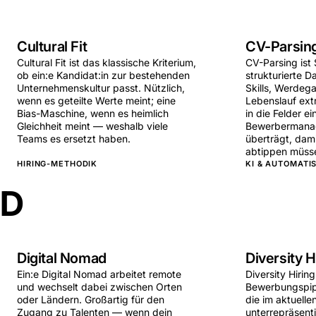
Cultural Fit
CV-Parsin
Cultural Fit ist das klassische Kriterium,
CV-Parsing ist 
ob ein:e Kandidat:in zur bestehenden
strukturierte 
Unternehmenskultur passt. Nützlich,
Skills, Werdeg
wenn es geteilte Werte meint; eine
Lebenslauf ext
Bias-Maschine, wenn es heimlich
in die Felder ei
Gleichheit meint — weshalb viele
Bewerbermana
Teams es ersetzt haben.
überträgt, dami
abtippen müss
HIRING-METHODIK
KI & AUTOMATI
D
Digital Nomad
Diversity H
Ein:e Digital Nomad arbeitet remote
Diversity Hiring
und wechselt dabei zwischen Orten
Bewerbungspipe
oder Ländern. Großartig für den
die im aktuell
Zugang zu Talenten — wenn dein
unterrepräsent