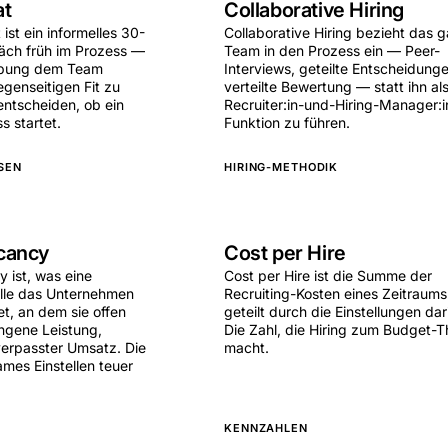
at
Collaborative Hiring
 ist ein informelles 30-
Collaborative Hiring bezieht das 
äch früh im Prozess —
Team in den Prozess ein — Peer-
rbung dem Team
Interviews, geteilte Entscheidunge
egenseitigen Fit zu
verteilte Bewertung — statt ihn al
entscheiden, ob ein
Recruiter:in-und-Hiring-Manager:i
s startet.
Funktion zu führen.
SEN
HIRING-METHODIK
cancy
Cost per Hire
 ist, was eine
Cost per Hire ist die Summe der
lle das Unternehmen
Recruiting-Kosten eines Zeitraums
t, an dem sie offen
geteilt durch die Einstellungen dar
ngene Leistung,
Die Zahl, die Hiring zum Budget-
erpasster Umsatz. Die
macht.
ames Einstellen teuer
KENNZAHLEN