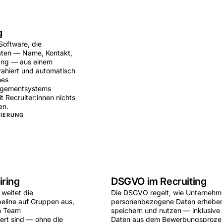
g
Software, die
Daten — Name, Kontakt,
ang — aus einem
rahiert und automatisch
nes
gementsystems
t Recruiter:innen nichts
en.
SIERUNG
iring
DSGVO im Recruiting
 weitet die
Die DSGVO regelt, wie Unterneh
line auf Gruppen aus,
personenbezogene Daten erhebe
en Team
speichern und nutzen — inklusive 
iert sind — ohne die
Daten aus dem Bewerbungsprozes