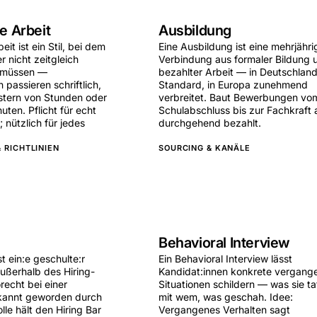
e Arbeit
Ausbildung
it ist ein Stil, bei dem
Eine Ausbildung ist eine mehrjähri
 nicht zeitgleich
Verbindung aus formaler Bildung 
n müssen —
bezahlter Arbeit — in Deutschlan
passieren schriftlich,
Standard, in Europa zunehmend
stern von Stunden oder
verbreitet. Baut Bewerbungen vo
uten. Pflicht für echt
Schulabschluss bis zur Fachkraft 
; nützlich für jedes
durchgehend bezahlt.
 RICHTLINIEN
SOURCING & KANÄLE
Behavioral Interview
st ein:e geschulte:r
Ein Behavioral Interview lässt
außerhalb des Hiring-
Kandidat:innen konkrete vergang
recht bei einer
Situationen schildern — was sie ta
ekannt geworden durch
mit wem, was geschah. Idee:
le hält den Hiring Bar
Vergangenes Verhalten sagt