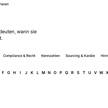
rieren
edeuten, wann sie
t.
Compliance & Recht
Kennzahlen
Sourcing & Kanäle
Hiri
F
G
H
I
J
K
L
M
N
O
P
Q
R
S
T
U
V
W