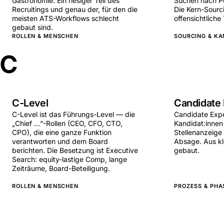
Gastronomie. Ein riesiger Teil des
Suchen nach P
Recruitings und genau der, für den die
Die Kern-Sourci
meisten ATS-Workflows schlecht
offensichtliche 
gebaut sind.
ROLLEN & MENSCHEN
SOURCING & KA
C
C-Level
Candidate
C-Level ist das Führungs-Level — die
Candidate Exper
„Chief …“-Rollen (CEO, CFO, CTO,
Kandidat:inne
CPO), die eine ganze Funktion
Stellenanzeige 
verantworten und dem Board
Absage. Aus kl
berichten. Die Besetzung ist Executive
gebaut.
Search: equity-lastige Comp, lange
Zeiträume, Board-Beteiligung.
ROLLEN & MENSCHEN
PROZESS & PHA