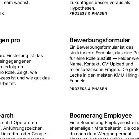
in Team wächst.
zukünftiges besser voraus als
Hypothesen.
IK
PROZESS & PHASEN
en pro
Bewerbungsformular
Ein Bewerbungsformular ist das
g
strukturierte Formular, das eine P
o Einstellung ist das
für eine Rolle ausfüllt — Felder wie
er eingegangenen
Name, Kontakt, CV-Upload und
u erfolgten
rollenspezifische Fragen. Die größ
ro Rolle. Zeigt, wie
Lecke in den meisten KMU-Hiring
ozess ist und wie gut das
Funneln.
rbeitet.
PROZESS & PHASEN
earch
Boomerang Employee
 nutzt Operatoren
Ein:e Boomerang Employee ist ein
, Anführungszeichen,
ehemalige:r Mitarbeiter:in, die od
LinkedIn- oder Google-
du nach dem Weggang erneut