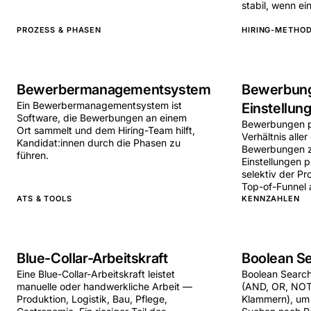
stabil, wenn e
PROZESS & PHASEN
HIRING-METHOD
Bewerbermanagementsystem
Bewerbung
Ein Bewerbermanagementsystem ist
Einstellun
Software, die Bewerbungen an einem
Bewerbungen pr
Ort sammelt und dem Hiring-Team hilft,
Verhältnis all
Kandidat:innen durch die Phasen zu
Bewerbungen z
führen.
Einstellungen p
selektiv der Pr
Top-of-Funnel a
ATS & TOOLS
KENNZAHLEN
Blue-Collar-Arbeitskraft
Boolean S
Eine Blue-Collar-Arbeitskraft leistet
Boolean Search
manuelle oder handwerkliche Arbeit —
(AND, OR, NOT
Produktion, Logistik, Bau, Pflege,
Klammern), um 