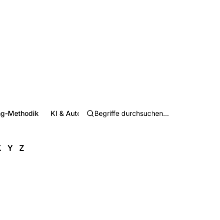
ng-Methodik
KI & Automatisierung
Arbeitsplatz & Richtlinien
X
Y
Z