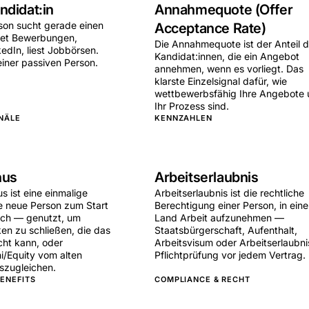
ndidat:in
Annahmequote (Offer
rson sucht gerade einen
Acceptance Rate)
et Bewerbungen,
Die Annahmequote ist der Anteil d
kedIn, liest Jobbörsen.
Kandidat:innen, die ein Angebot
einer passiven Person.
annehmen, wenn es vorliegt. Das
klarste Einzelsignal dafür, wie
wettbewerbsfähig Ihre Angebote
Ihr Prozess sind.
NÄLE
KENNZAHLEN
nus
Arbeitserlaubnis
us ist eine einmalige
Arbeitserlaubnis ist die rechtliche
e neue Person zum Start
Berechtigung einer Person, in ein
ach — genutzt, um
Land Arbeit aufzunehmen —
n zu schließen, die das
Staatsbürgerschaft, Aufenthalt,
cht kann, oder
Arbeitsvisum oder Arbeitserlaubni
i/Equity vom alten
Pflichtprüfung vor jedem Vertrag.
szugleichen.
ENEFITS
COMPLIANCE & RECHT