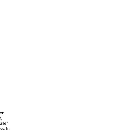
men
n,
aller
s. In