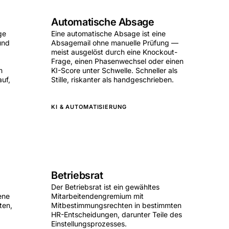
Automatische Absage
ge
Eine automatische Absage ist eine
und
Absagemail ohne manuelle Prüfung —
d
meist ausgelöst durch eine Knockout-
Frage, einen Phasenwechsel oder einen
m
KI-Score unter Schwelle. Schneller als
auf,
Stille, riskanter als handgeschrieben.
KI & AUTOMATISIERUNG
Betriebsrat
Der Betriebsrat ist ein gewähltes
ene
Mitarbeitendengremium mit
ten,
Mitbestimmungsrechten in bestimmten
HR-Entscheidungen, darunter Teile des
Einstellungsprozesses.