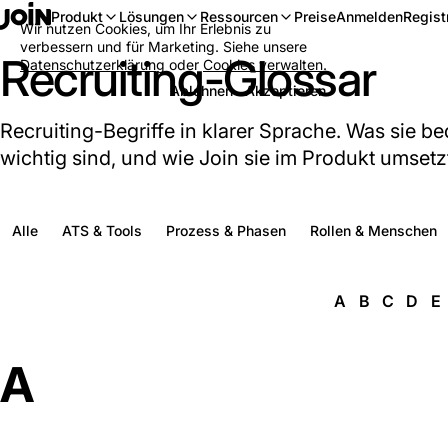
Anmelden
Regist
Produkt
Lösungen
Ressourcen
Preise
Wir nutzen Cookies, um Ihr Erlebnis zu
verbessern und für Marketing. Siehe unsere
Recruiting-Glossar
Datenschutzerklärung
oder
Cookies verwalten
.
Ablehnen
Akzeptieren
Recruiting-Begriffe in klarer Sprache. Was sie b
wichtig sind, und wie Join sie im Produkt umsetz
Alle
ATS & Tools
Prozess & Phasen
Rollen & Menschen
A
B
C
D
E
A