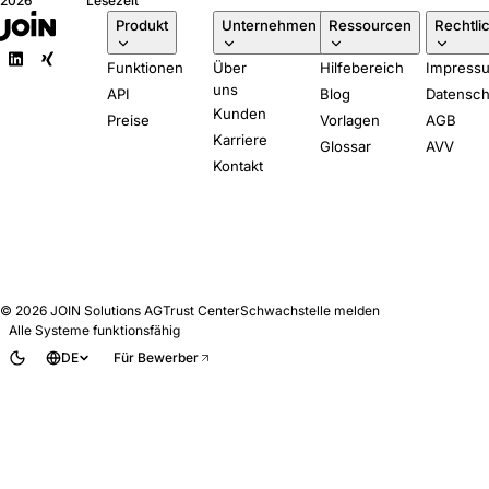
2026
Lesezeit
verlangt, in klarer
Produkt
Unternehmen
Ressourcen
Rechtli
Sprache. Fünf Fragen,
die Sie jedem ATS-
Funktionen
Über
Hilfebereich
Impress
Anbieter stellen sollten.
uns
API
Blog
Datensch
Kunden
Preise
Vorlagen
AGB
Karriere
Glossar
AVV
Kontakt
© 2026
JOIN Solutions AG
Trust Center
Schwachstelle melden
Alle Systeme funktionsfähig
DE
Für Bewerber