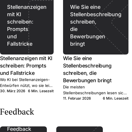
Stellenanzeigen
Wie Sie eine
mit KI
Stellenbeschreibung
schreiben:
schreiben,
Prompts
die
und
Bewerbungen
Fallstricke
bringt
Stellenanzeigen mit KI
Wie Sie eine
schreiben: Prompts
Stellenbeschreibung
und Fallstricke
schreiben, die
Wo KI bei Stellenanzeigen-
Bewerbungen bringt
Entwürfen nützt, wo sie leise
Die meisten
30. März 2026
6 Min. Lesezeit
schadet, und wo sie
Stellenbeschreibungen lesen sich
aufhören sollte. Kurzer
11. Februar 2026
6 Min. Lesezeit
wie interne HR-Notizen. Sechs
Praxisleitfaden für KMU-
konkrete Schritte, die qualifizierte
Feedback
Recruiter.
Bewerber:innen zum Klick bringen.
Feedback