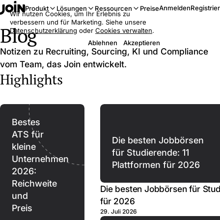
Anmelden
Registrie
Produkt
Lösungen
Ressourcen
Preise
Wir nutzen Cookies, um Ihr Erlebnis zu
verbessern und für Marketing. Siehe unsere
Blog
Datenschutzerklärung
oder
Cookies verwalten
.
Ablehnen
Akzeptieren
Notizen zu Recruiting, Sourcing, KI und Compliance
vom Team, das Join entwickelt.
Highlights
Bestes
ATS für
Die besten Jobbörsen
kleine
für Studierende: 11
Unternehmen
Plattformen für 2026
2026:
Reichweite
Die besten Jobbörsen für Stud
und
für 2026
Preis
29. Juli 2026