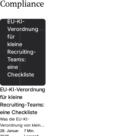
Regional, Healthcare,
up, Regional, Executive.
Compliance
Join.
Executive. Was jede
Was jede kann und wann
kann und wann Sie sie
Sie sie kombinieren.
kombinieren.
EU-KI-
Verordnung
für
kleine
Recruiting-
Teams:
eine
Checkliste
EU-KI-Verordnung
für kleine
Recruiting-Teams:
eine Checkliste
Was die EU-KI-
Verordnung von kleinen
28. Januar
7 Min.
HR-Teams tatsächlich