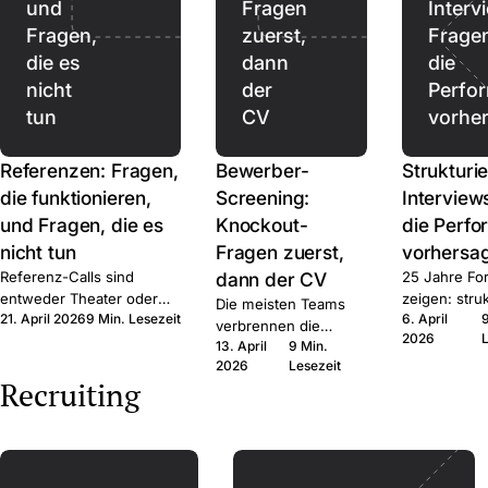
und
Fragen
Interv
Fragen,
zuerst,
Frage
die es
dann
die
nicht
der
Perfo
tun
CV
vorhe
Referenzen: Fragen,
Bewerber-
Strukturie
die funktionieren,
Screening:
Interview
und Fragen, die es
Knockout-
die Perf
nicht tun
Fragen zuerst,
vorhersa
Referenz-Calls sind
dann der CV
25 Jahre Fo
entweder Theater oder
zeigen: struk
Die meisten Teams
21. April 2026
9 Min. Lesezeit
6. April
Signal. Hier ist das Frage-
schlägt unstr
verbrennen die
2026
Set, das Signal produziert,
deutlich. D
13. April
9 Min.
falsche
der rechtliche Rahmen,
und die Frag
2026
Lesezeit
Aufmerksamkeit auf
Recruiting
und wann Sie den Call
Sprache.
den falschen CVs.
ganz auslassen.
Erst auf harte Fakten
filtern, dann echte
Zeit im qualifizierten
Pool.