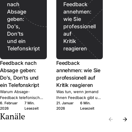
nach
Feedback
Absage
annehmen:
geben:
wie Sie
Do's,
professionell
Don'ts
auf
und ein
Kritik
Telefonskript
reagieren
Feedback nach
Feedback
Absage geben:
annehmen: wie Sie
Do's, Don'ts und
professionell auf
ein Telefonskript
Kritik reagieren
Warum Absage-
Was tun, wenn jemand
Feedback telefonisch
Ihnen Feedback gibt und
6. Februar
7 Min.
21. Januar
6 Min.
besser ist als schriftlich,
Sie innerlich auf Abwehr
2026
Lesezeit
2026
Lesezeit
was Sie sagen können,
schalten? Sechs
Kanäle
und welche Fehler nach
Schritte, mit denen Sie
AGG rechtlich teuer
das Gespräch nutzen
werden können.
statt verteidigen.
Die
Die