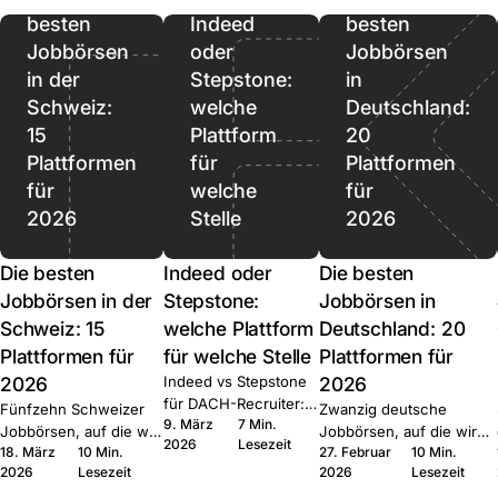
besten
Indeed
besten
Jobbörsen
oder
Jobbörsen
in der
Stepstone:
in
Schweiz:
welche
Deutschland:
15
Plattform
20
Plattformen
für
Plattformen
für
welche
für
2026
Stelle
2026
Die besten
Indeed oder
Die besten
Jobbörsen in der
Stepstone:
Jobbörsen in
Schweiz: 15
welche Plattform
Deutschland: 20
Plattformen für
für welche Stelle
Plattformen für
2026
Indeed vs Stepstone
2026
für DACH-Recruiter:
Fünfzehn Schweizer
Zwanzig deutsche
9. März
7 Min.
wo welche Plattform
Jobbörsen, auf die wir
Jobbörsen, auf die wir
2026
Lesezeit
gewinnt, der Quick-
18. März
10 Min.
27. Februar
10 Min.
bei Join multiposten.
bei Join multiposten.
Apply-Hebel und die
2026
Lesezeit
2026
Lesezeit
Generalisten, Tech,
Generalisten, Tech, Start-
Routing-Muster bei