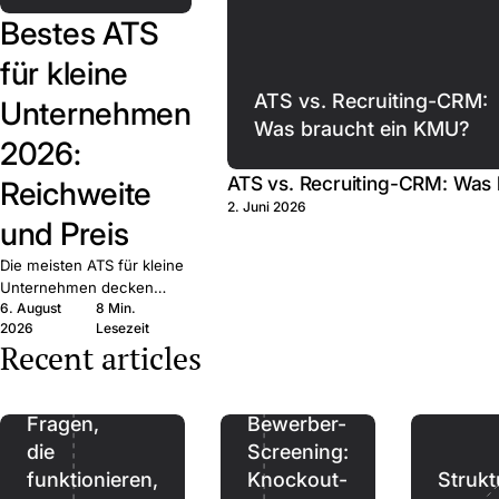
Bestes ATS
für kleine
ATS vs. Recruiting-CRM:
Unternehmen
Was braucht ein KMU?
2026:
ATS vs. Recruiting-CRM: Was
Reichweite
2. Juni 2026
und Preis
Die meisten ATS für kleine
Unternehmen decken
6. August
8 Min.
dieselben Grundfunktionen
2026
Lesezeit
ab. Entscheidend sind
Recent articles
Reichweite, Preis und
Bindung — zehn Anbieter
Referenzen:
verglichen.
Fragen,
Bewerber-
die
Screening:
funktionieren,
Knockout-
Strukt