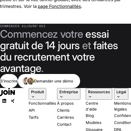
trimestres. Voir la
page Fonctionnalités
.
COMMENCER AUJOURD'HUI
Commencez votre
essai
gratuit de 14 jours
et
faites
du recrutement votre
avantage
.
S'inscrire
Demander une démo
Produit
Entreprise
Ressources
Légal
Fonctionnalités
À propos
Centre
Mention
d'aide
légales
API
Clients
Blog
Confident
Tarifs
Carrières
Modèles
Conditio
Contact
Glossaire
DPA