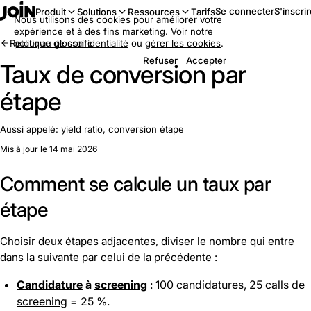
Se connecter
S'inscri
Produit
Solutions
Ressources
Tarifs
Nous utilisons des cookies pour améliorer votre
expérience et à des fins marketing. Voir notre
Retour au glossaire
politique de confidentialité
ou
gérer les cookies
.
Refuser
Accepter
Taux de conversion par
étape
Aussi appelé:
yield ratio, conversion étape
Mis à jour le 14 mai 2026
Comment se calcule un taux par
étape
Choisir deux étapes adjacentes, diviser le nombre qui entre
dans la suivante par celui de la précédente :
Candidature
à
screening
: 100 candidatures, 25 calls de
screening
= 25 %.