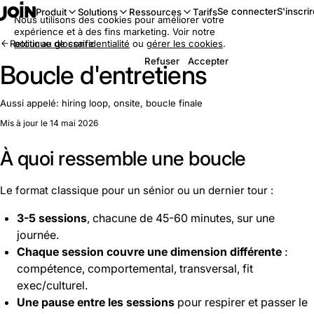
Se connecter
S'inscri
Produit
Solutions
Ressources
Tarifs
Nous utilisons des cookies pour améliorer votre
expérience et à des fins marketing. Voir notre
Retour au glossaire
politique de confidentialité
ou
gérer les cookies
.
Refuser
Accepter
Boucle d'entretiens
Aussi appelé:
hiring loop, onsite, boucle finale
Mis à jour le 14 mai 2026
À quoi ressemble une boucle
Le format classique pour un sénior ou un dernier tour :
3-5 sessions
, chacune de 45-60 minutes, sur une
journée.
Chaque session couvre une dimension différente
:
compétence, comportemental, transversal, fit
exec/culturel.
Une pause entre les sessions
pour respirer et passer le