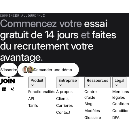
COMMENCER AUJOURD'HUI
Commencez votre
essai
gratuit de 14 jours
et
faites
du recrutement votre
avantage
.
S'inscrire
Demander une démo
Produit
Entreprise
Ressources
Légal
Fonctionnalités
À propos
Centre
Mention
d'aide
légales
API
Clients
Blog
Confident
Tarifs
Carrières
Modèles
Conditio
Contact
Glossaire
DPA