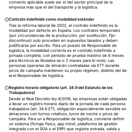
convenio aplicable suele ser el del sector principal de la
empresa más que el del transporte y la logística.
Contrato indefinido como modalidad estándar
Tras la reforma laboral de 2022, el contrato indefinido es la
modalidad por defecto en España. Los contratos temporales
(por circunstancias de la producción, por sustitución, fijo-
discontinuo) solo proceden en supuestos tasados y deben
justificarse por escrito. Para un puesto de Responsable de
logística, la modalidad correcta es el contrato indefinido a
jornada completa, con periodo de prueba máximo de 6 meses
para técnicos·as titulados·as o 2 meses para el resto. Las
personas operarias de almacén contratadas vía ETT durante
picos de campaña mantienen su propio régimen, distinto del de
la·el Responsable de logística.
Registro horario obligatorio (art. 34.9 del Estatuto de los
Trabajadores)
Desde el Real Decreto-ley 8/2019, las empresas están obligadas
a llevar un registro horario diario de la jornada de cada persona
trabajadora (art. 34.9 ET), obligación especialmente sensible en
almacenes con turnos rotativos, turno de noche o picos de
campaña. Para un·a Responsable de logística, conviene definir
un sistema (fichaje físico, app móvil, plataforma de gestión
integrada con el SGA o el ERP) que registre entrada, salida y