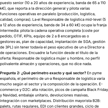
puesto senior (10 a 20 años de experiencia, banda de 65 a 110
k€), que reporta a la dirección general y pilota varias
funciones operativas en paralelo (producción, logística,
calidad, compras). La·el Responsable de logística mid-level (5
a 12 años de experiencia, banda de 34 a 60 k€) ocupa la franja
intermedia: pilota la cadena operativa completa (coste por
pedido, OTIF, KPIs, equipo de 2 a 8 encargados·as o
gestores·as, plan de capacidad, implantación de SGA, gestión
de 3PL) sin tener todavía el peso ejecutivo de un·a Director·a
de operaciones. Encuadre la función desde el título de la
oferta: Responsable de logística mujer u hombre, no perfil
polivalente almacén y operaciones, que no dice nada.
Pregunta 2: ¿Qué perímetro exacto y qué sector?
En pyme
española, el perímetro de un·a Responsable de logística varía
mucho según el sector y la composición de la operación. E-
commerce y D2C: alta rotación, picos de campaña Black Friday
y Navidad, embalaje unitario, devoluciones masivas,
integración con marketplaces. Distribución mayorista B2B:
palets, rutas regulares, EDI con clientes grandes, ciclo de