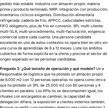
pedido más estable. Industria con almacén propio: materia
prima y producto terminado, MRP, integración con producción,
inventarios cíclicos exigentes. Distribución alimentaria
refrigerada: cadena de frío, APPCC, caducidades estrictas,
FIFO obligatorio, plus de frío en convenio. 3PL multi-cliente:
multi-SLA, multi-procedimiento, multi-facturación, exigencia
comercial sobre cada cuenta. Una persona candidata
excelente en uno de estos contextos no opera bien en otro sin
una curva de aprendizaje de 6 a 12 meses. Liste los ámbitos
cubiertos de forma explícita en la oferta y precise el sector de
origen esperado en las personas candidatas.
Pregunta 3: ¿Qué tamaño de operación y qué modelo?
Un·a
Responsable de logística que ha pilotado un almacén propio
de 6.000 m2 con 12 personas operarias no opera como otro·a
que ha pilotado un 3PL de 25.000 m2 con 60 personas y 4
clientes en paralelo. Los KPIs no se descomponen igual, los
rituales con encargados·as cambian, la capacidad de
delegación difiere, la exposición a clientes externos también.
Busque un perfil cuyo perímetro anterior sea como máximo 2