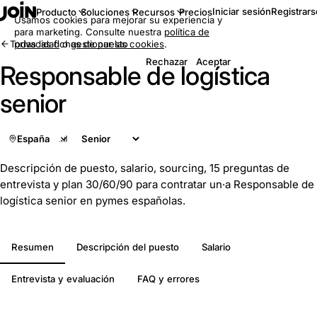
Iniciar sesión
Registrars
Producto
Soluciones
Recursos
Precios
Usamos cookies para mejorar su experiencia y
para marketing. Consulte nuestra
política de
Todas las fichas de puesto
privacidad
o
gestionar las cookies
.
Rechazar
Aceptar
Responsable de logística
senior
España
Descripción de puesto, salario, sourcing, 15 preguntas de
entrevista y plan 30/60/90 para contratar un·a Responsable de
logística senior en pymes españolas.
Resumen
Descripción del puesto
Salario
Entrevista y evaluación
FAQ y errores