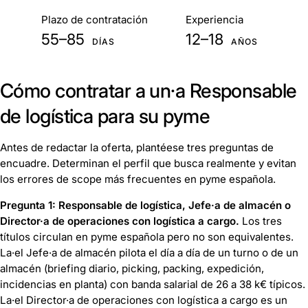
De un vistazo
Plazo de contratación
Experiencia
55–85
12–18
DÍAS
AÑOS
Cómo contratar a un·a Responsable
de logística para su pyme
Antes de redactar la oferta, plantéese tres preguntas de
encuadre. Determinan el perfil que busca realmente y evitan
los errores de scope más frecuentes en pyme española.
Pregunta 1: Responsable de logística, Jefe·a de almacén o
Director·a de operaciones con logística a cargo.
Los tres
títulos circulan en pyme española pero no son equivalentes.
La·el Jefe·a de almacén pilota el día a día de un turno o de un
almacén (briefing diario, picking, packing, expedición,
incidencias en planta) con banda salarial de 26 a 38 k€ típicos.
La·el Director·a de operaciones con logística a cargo es un