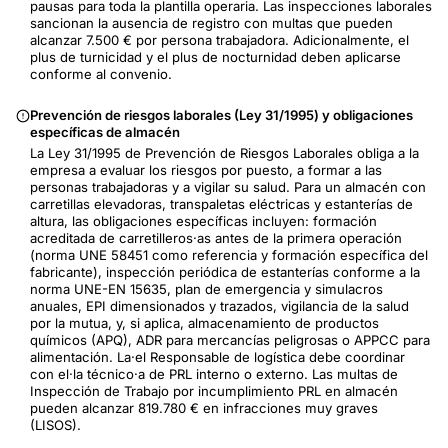
pausas para toda la plantilla operaria. Las inspecciones laborales
sancionan la ausencia de registro con multas que pueden
alcanzar 7.500 € por persona trabajadora. Adicionalmente, el
plus de turnicidad y el plus de nocturnidad deben aplicarse
conforme al convenio.
Prevención de riesgos laborales (Ley 31/1995) y obligaciones
específicas de almacén
La Ley 31/1995 de Prevención de Riesgos Laborales obliga a la
empresa a evaluar los riesgos por puesto, a formar a las
personas trabajadoras y a vigilar su salud. Para un almacén con
carretillas elevadoras, transpaletas eléctricas y estanterías de
altura, las obligaciones específicas incluyen: formación
acreditada de carretilleros·as antes de la primera operación
(norma UNE 58451 como referencia y formación específica del
fabricante), inspección periódica de estanterías conforme a la
norma UNE-EN 15635, plan de emergencia y simulacros
anuales, EPI dimensionados y trazados, vigilancia de la salud
por la mutua, y, si aplica, almacenamiento de productos
químicos (APQ), ADR para mercancías peligrosas o APPCC para
alimentación. La·el Responsable de logística debe coordinar
con el·la técnico·a de PRL interno o externo. Las multas de
Inspección de Trabajo por incumplimiento PRL en almacén
pueden alcanzar 819.780 € en infracciones muy graves
(LISOS).