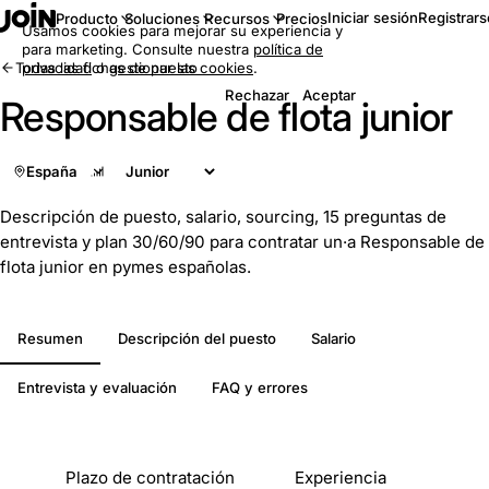
Iniciar sesión
Registrars
Producto
Soluciones
Recursos
Precios
Usamos cookies para mejorar su experiencia y
para marketing. Consulte nuestra
política de
Todas las fichas de puesto
privacidad
o
gestionar las cookies
.
Rechazar
Aceptar
Responsable de flota junior
España
Descripción de puesto, salario, sourcing, 15 preguntas de
entrevista y plan 30/60/90 para contratar un·a Responsable de
flota junior en pymes españolas.
Resumen
Descripción del puesto
Salario
Entrevista y evaluación
FAQ y errores
De un vistazo
Plazo de contratación
Experiencia