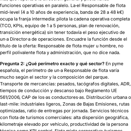
funciones operativas en paralelo. La·el Responsable de flota
mid-level (4 a 10 años de experiencia, banda de 28 a 48 k€)
ocupa la franja intermedia: pilota la cadena operativa completa
(TCO, KPIs, equipo de 1 a 5 personas, plan de renovación,
transición energética) sin tener todavía el peso ejecutivo de
un·a Director·a de operaciones. Encuadre la función desde el
título de la oferta: Responsable de flota mujer u hombre, no
perfil polivalente flota y administración, que no dice nada.
Pregunta 2: ¿Qué perímetro exacto y qué sector?
En pyme
española, el perímetro de un·a Responsable de flota varía
mucho según el sector y la composición del parque.
Transporte de mercancías: pesados, tacógrafos digitales, ADR,
tiempos de conducción y descanso bajo Reglamento UE
561/2006, CAP de los·as conductores·as. Distribución urbana o
last-mile: industriales ligeros, Zonas de Bajas Emisiones, rutas
optimizadas, ratio de entregas por jornada. Servicios técnicos
con flota de turismos comerciales: alta dispersión geográfica,
kilometraje elevado por vehículo, productividad de la persona
técnica como KPI central. Flota mixta corporativa: turismos