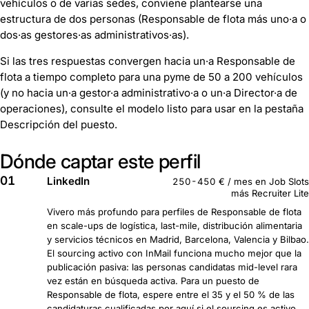
vehículos o de varias sedes, conviene plantearse una
estructura de dos personas (Responsable de flota más uno·a o
dos·as gestores·as administrativos·as).
Si las tres respuestas convergen hacia un·a Responsable de
flota a tiempo completo para una pyme de 50 a 200 vehículos
(y no hacia un·a gestor·a administrativo·a o un·a Director·a de
operaciones), consulte el modelo listo para usar en la pestaña
Descripción del puesto.
Dónde captar este perfil
01
LinkedIn
250-450 € / mes en Job Slots
más Recruiter Lite
Vivero más profundo para perfiles de Responsable de flota
en scale-ups de logística, last-mile, distribución alimentaria
y servicios técnicos en Madrid, Barcelona, Valencia y Bilbao.
El sourcing activo con InMail funciona mucho mejor que la
publicación pasiva: las personas candidatas mid-level rara
vez están en búsqueda activa. Para un puesto de
Responsable de flota, espere entre el 35 y el 50 % de las
candidaturas cualificadas por aquí si el sourcing es activo.