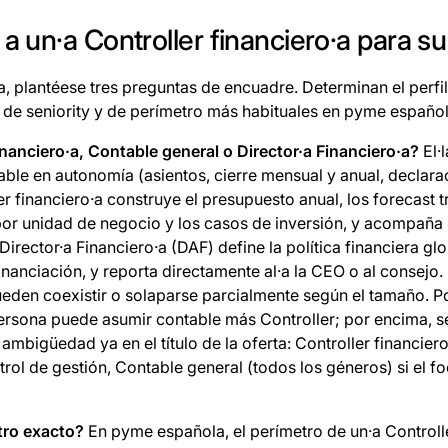
a un·a Controller financiero·a para s
ta, plantéese tres preguntas de encuadre. Determinan el perfi
s de seniority y de perímetro más habituales en pyme español
inanciero·a, Contable general o Director·a Financiero·a?
El·
table en autonomía (asientos, cierre mensual y anual, declara
ler financiero·a construye el presupuesto anual, los forecast t
por unidad de negocio y los casos de inversión, y acompaña 
Director·a Financiero·a (DAF) define la política financiera glo
 financiación, y reporta directamente al·a la CEO o al consejo
pueden coexistir o solaparse parcialmente según el tamaño. 
ersona puede asumir contable más Controller; por encima, se
ambigüedad ya en el título de la oferta: Controller financiero
trol de gestión, Contable general (todos los géneros) si el fo
tro exacto?
En pyme española, el perímetro de un·a Controlle