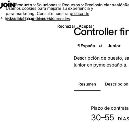
Iniciar sesión
Re
Producto
Soluciones
Recursos
Precios
Usamos cookies para mejorar su experiencia y
para marketing. Consulte nuestra
política de
Todas las fichas de puesto
privacidad
o
gestionar las cookies
.
Rechazar
Aceptar
Controller fi
España
Descripción de puesto, sal
junior en pyme española.
Resumen
Descripción
De un vistazo
Plazo de contrata
30–55
DÍA