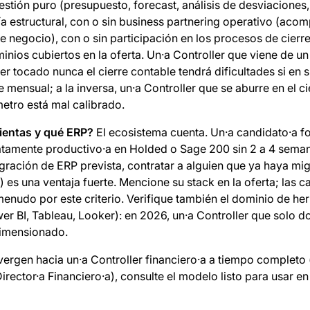
stión puro (presupuesto, forecast, análisis de desviaciones,
ría estructural, con o sin business partnering operativo (ac
 negocio), con o sin participación en los procesos de cierre
minios cubiertos en la oferta. Un·a Controller que viene de u
ber tocado nunca el cierre contable tendrá dificultades si en
 mensual; a la inversa, un·a Controller que se aburre en el c
metro está mal calibrado.
ientas y qué ERP?
El ecosistema cuenta. Un·a candidato·a 
tamente productivo·a en Holded o Sage 200 sin 2 a 4 sema
gración de ERP prevista, contratar a alguien que ya haya mi
 es una ventaja fuerte. Mencione su stack en la oferta; las c
menudo por este criterio. Verifique también el dominio de he
wer BI, Tableau, Looker): en 2026, un·a Controller que solo 
dimensionado.
nvergen hacia un·a Controller financiero·a a tiempo completo 
irector·a Financiero·a), consulte el modelo listo para usar en