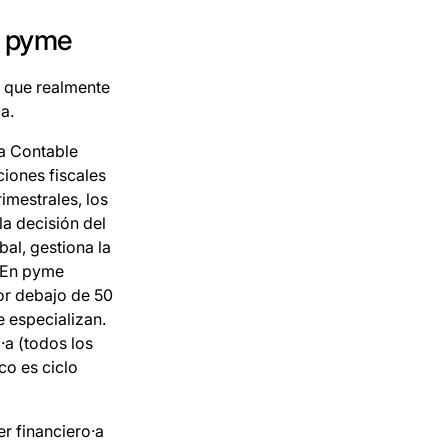
u pyme
l que realmente
a.
la Contable
ciones fiscales
rimestrales, los
la decisión del
bal, gestiona la
. En pyme
Por debajo de 50
 especializan.
·a (todos los
co es ciclo
r financiero·a