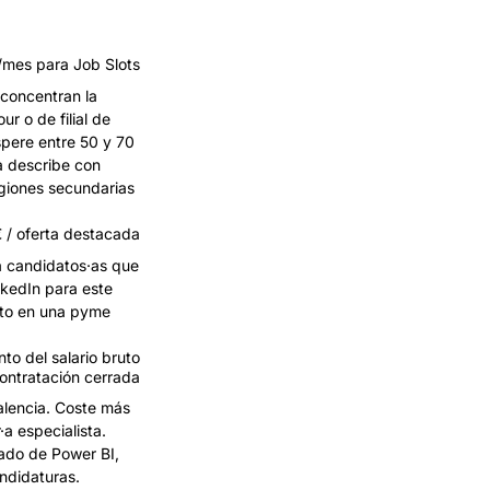
mes para Job Slots
 concentran la
ur o de filial de
spere entre 50 y 70
ta describe con
egiones secundarias
 / oferta destacada
a candidatos·as que
nkedIn para este
esto en una pyme
to del salario bruto
ontratación cerrada
alencia. Coste más
·a especialista.
zado de Power BI,
ndidaturas.