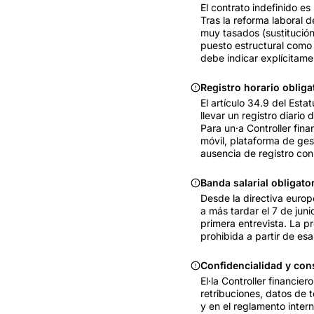
El contrato indefinido e
Tras la reforma laboral 
muy tasados (sustitución
puesto estructural como 
debe indicar explícitame
Registro horario obligat
El artículo 34.9 del Est
llevar un registro diario
Para un·a Controller fina
móvil, plataforma de ges
ausencia de registro co
Banda salarial obligator
Desde la directiva europ
a más tardar el 7 de juni
primera entrevista. La pr
prohibida a partir de es
Confidencialidad y con
El·la Controller financi
retribuciones, datos de t
y en el reglamento intern