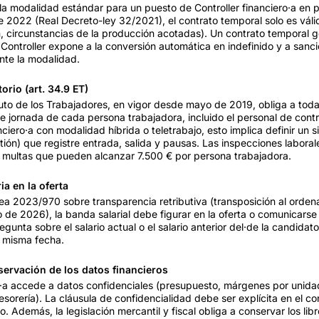
s la modalidad estándar para un puesto de Controller financiero·a en
de 2022 (Real Decreto-ley 32/2021), el contrato temporal solo es vál
, circunstancias de la producción acotadas). Un contrato temporal 
Controller expone a la conversión automática en indefinido y a sanci
nte la modalidad.
orio (art. 34.9 ET)
atuto de los Trabajadores, en vigor desde mayo de 2019, obliga a to
 de jornada de cada persona trabajadora, incluido el personal de contr
nciero·a con modalidad híbrida o teletrabajo, esto implica definir un 
tión) que registre entrada, salida y pausas. Las inspecciones laboral
n multas que pueden alcanzar 7.500 € por persona trabajadora.
ia en la oferta
ea 2023/970 sobre transparencia retributiva (transposición al orde
o de 2026), la banda salarial debe figurar en la oferta o comunicarse
egunta sobre el salario actual o el salario anterior del·de la candida
a misma fecha.
servación de los datos financieros
ero·a accede a datos confidenciales (presupuesto, márgenes por unid
esorería). La cláusula de confidencialidad debe ser explícita en el co
o. Además, la legislación mercantil y fiscal obliga a conservar los libr