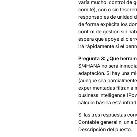
varía mucho: control de ge
comité), con o sin tesore
responsables de unidad de
de forma explícita los do
control de gestión sin ha
espera que apoye el cierre
irá rápidamente si el perí
Pregunta 3: ¿Qué herram
S/4HANA no será inmedia
adaptación. Si hay una mi
(aunque sea parcialmente)
experimentadas filtran a 
business intelligence (Po
cálculo básica está infra
Si las tres respuestas co
Contable general ni un·a D
Descripción del puesto.