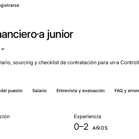
gistrarse
nanciero·a junior
ario, sourcing y checklist de contratación para un·a Controll
 del puesto
Salario
Entrevista y evaluación
FAQ y error
ción
Experiencia
0–2
S
AÑOS