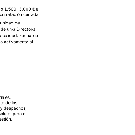
ido 1.500-3.000 € a
contratación cerrada
munidad de
de un·a Director·a
a calidad. Formalice
lo activamente al
iales,
to de los
s y despachos,
soluto, pero el
estión.