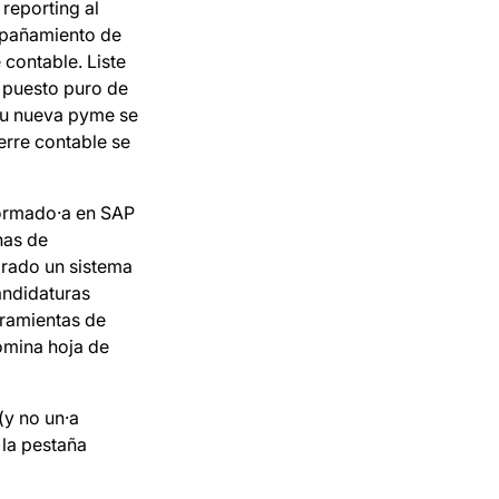
 reporting al
ompañamiento de
 contable. Liste
n puesto puro de
 su nueva pyme se
ierre contable se
formado·a en SAP
nas de
grado un sistema
andidaturas
rramientas de
domina hoja de
(y no un·a
 la pestaña