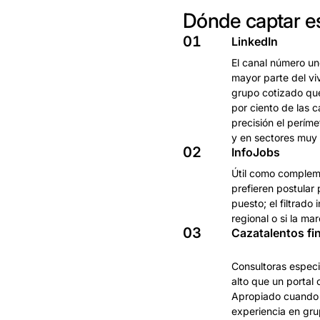
Dónde captar es
01
LinkedIn
El canal número un
mayor parte del viv
grupo cotizado que
por ciento de las c
precisión el períme
y en sectores muy 
02
InfoJobs
Útil como compleme
prefieren postular 
puesto; el filtrad
regional o si la m
03
Cazatalentos fi
Consultoras especi
alto que un portal 
Apropiado cuando s
experiencia en gru