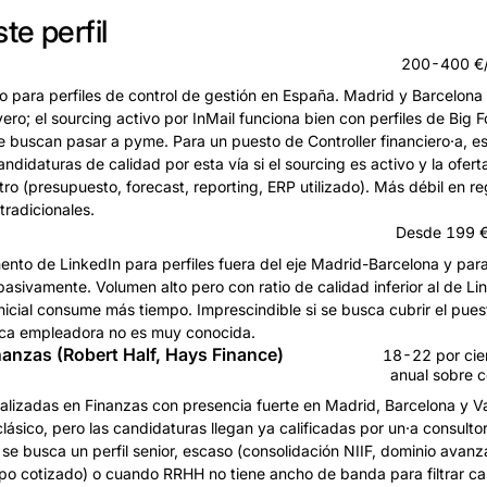
te perfil
200-400 €/
o para perfiles de control de gestión en España. Madrid y Barcelona
ero; el sourcing activo por InMail funciona bien con perfiles de Big Fo
 buscan pasar a pyme. Para un puesto de Controller financiero·a, e
andidaturas de calidad por esta vía si el sourcing es activo y la ofer
tro (presupuesto, forecast, reporting, ERP utilizado). Más débil en r
tradicionales.
Desde 199 €
nto de LinkedIn para perfiles fuera del eje Madrid-Barcelona y par
pasivamente. Volumen alto pero con ratio de calidad inferior al de Li
o inicial consume más tiempo. Imprescindible si se busca cubrir el pu
arca empleadora no es muy conocida.
nanzas (Robert Half, Hays Finance)
18-22 por cien
anual sobre c
alizadas en Finanzas con presencia fuerte en Madrid, Barcelona y V
clásico, pero las candidaturas llegan ya calificadas por un·a consultor
e busca un perfil senior, escaso (consolidación NIIF, dominio avan
po cotizado) o cuando RRHH no tiene ancho de banda para filtrar ca