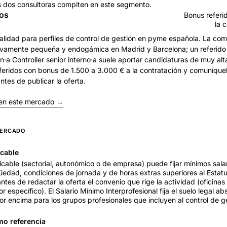
as dos consultoras compiten en este segmento.
nos
Bonus refer
la 
calidad para perfiles de control de gestión en pyme española. La co
ativamente pequeña y endogámica en Madrid y Barcelona; un referido 
n·a Controller senior interno·a suele aportar candidaturas de muy alt
eridos con bonus de 1.500 a 3.000 € a la contratación y comuníque
ntes de publicar la oferta.
 en este mercado →
MERCADO
icable
icable (sectorial, autonómico o de empresa) puede fijar mínimos salar
dad, condiciones de jornada y de horas extras superiores al Estatu
ntes de redactar la oferta el convenio que rige la actividad (oficina
r específico). El Salario Mínimo Interprofesional fija el suelo legal ab
por encima para los grupos profesionales que incluyen al control de g
mo referencia