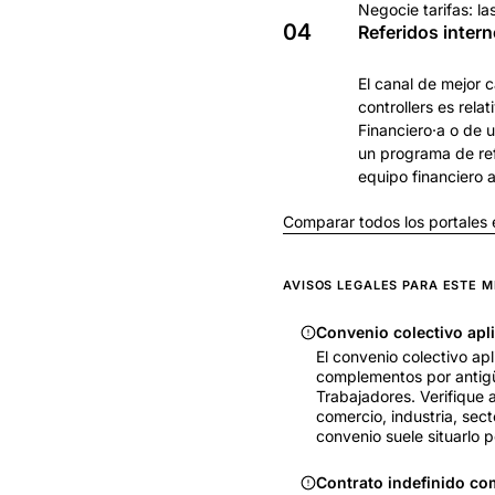
Negocie tarifas: l
04
Referidos inter
El canal de mejor 
controllers es rel
Financiero·a o de u
un programa de ref
equipo financiero a
Comparar todos los portales
AVISOS LEGALES PARA ESTE 
Convenio colectivo apl
El convenio colectivo apl
complementos por antigüe
Trabajadores. Verifique a
comercio, industria, secto
convenio suele situarlo 
Contrato indefinido co