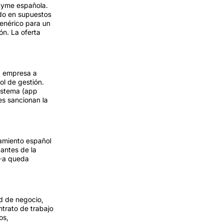
 pyme española.
ido en supuestos
genérico para un
ón. La oferta
da empresa a
ol de gestión.
sistema (app
es sancionan la
namiento español
 antes de la
to·a queda
ad de negocio,
ntrato de trabajo
os,