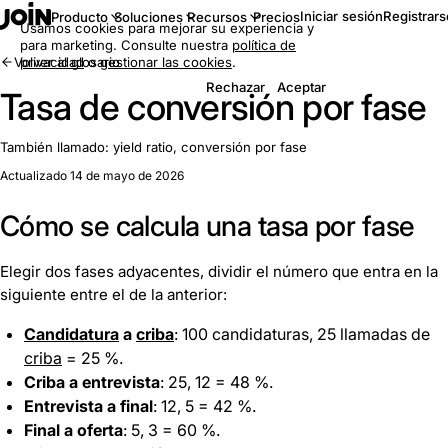
Iniciar sesión
Registrars
Producto
Soluciones
Recursos
Precios
Usamos cookies para mejorar su experiencia y
para marketing. Consulte nuestra
política de
Volver al glosario
privacidad
o
gestionar las cookies
.
Rechazar
Aceptar
Tasa de conversión por fase
También llamado:
yield ratio, conversión por fase
Actualizado 14 de mayo de 2026
Cómo se calcula una tasa por fase
Elegir dos fases adyacentes, dividir el número que entra en la
siguiente entre el de la anterior:
Candidatura
a
criba
: 100 candidaturas, 25 llamadas de
criba
= 25 %.
Criba a entrevista
: 25, 12 = 48 %.
Entrevista a final
: 12, 5 = 42 %.
Final a oferta
: 5, 3 = 60 %.