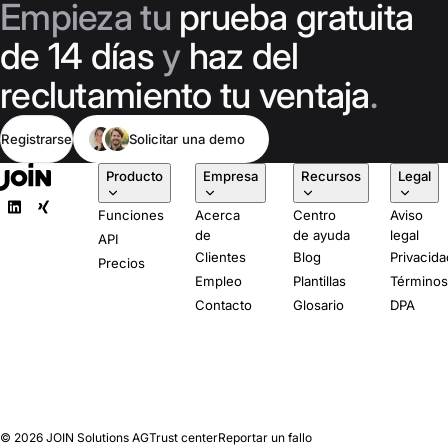
Empieza tu
prueba gratuita
de 14 días
y
haz del
reclutamiento tu ventaja
.
Registrarse
Solicitar una demo
Producto
Empresa
Recursos
Legal
Funciones
Acerca
Centro
Aviso
de
de ayuda
legal
API
Clientes
Blog
Privacida
Precios
Empleo
Plantillas
Término
Contacto
Glosario
DPA
© 2026
JOIN Solutions AG
Trust center
Reportar un fallo