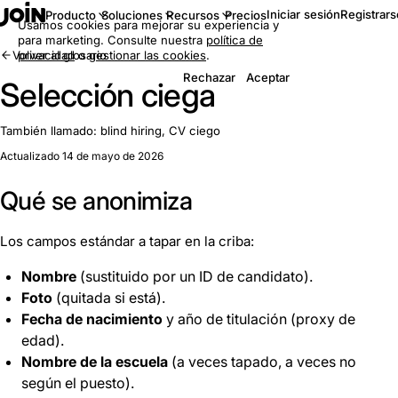
Iniciar sesión
Registrars
Producto
Soluciones
Recursos
Precios
Usamos cookies para mejorar su experiencia y
para marketing. Consulte nuestra
política de
Volver al glosario
privacidad
o
gestionar las cookies
.
Rechazar
Aceptar
Selección ciega
También llamado:
blind hiring, CV ciego
Actualizado 14 de mayo de 2026
Qué se anonimiza
Los campos estándar a tapar en la criba:
Nombre
(sustituido por un ID de candidato).
Foto
(quitada si está).
Fecha de nacimiento
y año de titulación (proxy de
edad).
Nombre de la escuela
(a veces tapado, a veces no
según el puesto).