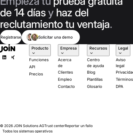
Empieza tu
prueba gratuita
de 14 días
y
haz del
reclutamiento tu ventaja
.
Registrarse
Solicitar una demo
Producto
Empresa
Recursos
Legal
Funciones
Acerca
Centro
Aviso
de
de ayuda
legal
API
Clientes
Blog
Privacida
Precios
Empleo
Plantillas
Término
Contacto
Glosario
DPA
© 2026
JOIN Solutions AG
Trust center
Reportar un fallo
Todos los sistemas operativos