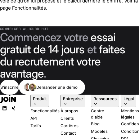
voie ce qu’on lui propose et le calcul derrière le chiffre. Voir la
page Fonctionnalités
.
COMMENCER AUJOURD'HUI
Commencez votre
essai
gratuit de 14 jours
et
faites
du recrutement votre
avantage
.
S'inscrire
Demander une démo
Produit
Entreprise
Ressources
Légal
Fonctionnalités
À propos
Centre
Mention
d'aide
légales
API
Clients
Blog
Confident
Tarifs
Carrières
Modèles
Conditio
Contact
Glossaire
DPA