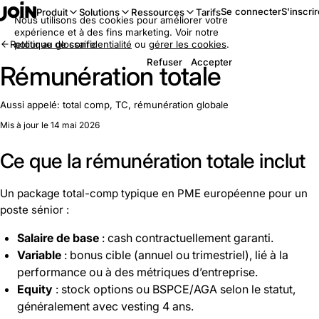
Se connecter
S'inscri
Produit
Solutions
Ressources
Tarifs
Nous utilisons des cookies pour améliorer votre
expérience et à des fins marketing. Voir notre
Retour au glossaire
politique de confidentialité
ou
gérer les cookies
.
Refuser
Accepter
Rémunération totale
Aussi appelé:
total comp, TC, rémunération globale
Mis à jour le 14 mai 2026
Ce que la rémunération totale inclut
Un package total-comp typique en PME européenne pour un
poste sénior :
Salaire de base
: cash contractuellement garanti.
Variable
: bonus cible (annuel ou trimestriel), lié à la
performance ou à des métriques d’entreprise.
Equity
: stock options ou BSPCE/AGA selon le statut,
généralement avec vesting 4 ans.