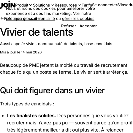
Se connecter
S'inscri
Produit
Solutions
Ressources
Tarifs
Nous utilisons des cookies pour améliorer votre
expérience et à des fins marketing. Voir notre
Retour au glossaire
politique de confidentialité
ou
gérer les cookies
.
Refuser
Accepter
Vivier de talents
Aussi appelé:
vivier, communauté de talents, base candidats
Mis à jour le 14 mai 2026
Beaucoup de PME jettent la moitié du travail de recrutement
chaque fois qu'un poste se ferme. Le vivier sert à arrêter ça.
Qui doit figurer dans un vivier
Trois types de candidats :
Les finalistes solides.
Des personnes que vous vouliez
recruter mais n’avez pas pu — souvent parce qu’un profil
très légèrement meilleur a dit oui plus vite. À relancer