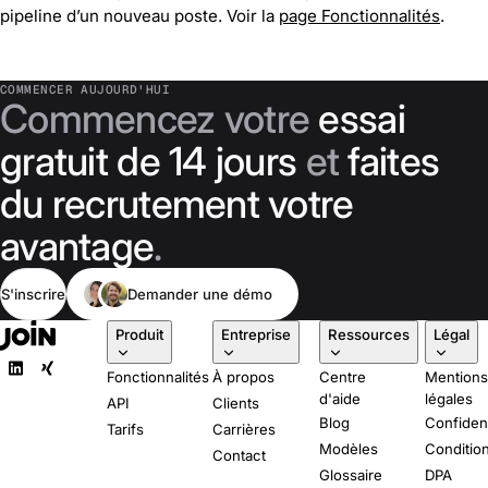
pipeline d’un nouveau poste. Voir la
page Fonctionnalités
.
COMMENCER AUJOURD'HUI
Commencez votre
essai
gratuit de 14 jours
et
faites
du recrutement votre
avantage
.
S'inscrire
Demander une démo
Produit
Entreprise
Ressources
Légal
Fonctionnalités
À propos
Centre
Mention
d'aide
légales
API
Clients
Blog
Confident
Tarifs
Carrières
Modèles
Conditio
Contact
Glossaire
DPA