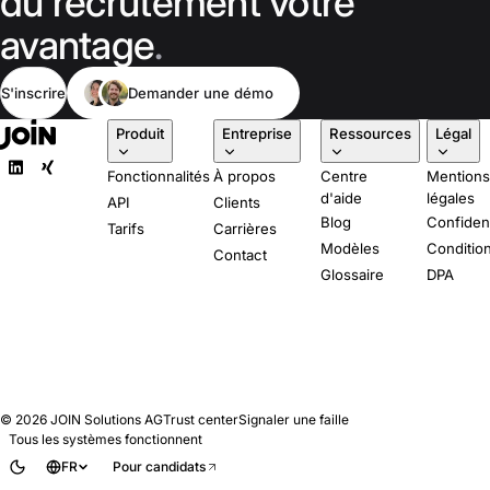
du recrutement votre
avantage
.
S'inscrire
Demander une démo
Produit
Entreprise
Ressources
Légal
Fonctionnalités
À propos
Centre
Mention
d'aide
légales
API
Clients
Blog
Confident
Tarifs
Carrières
Modèles
Conditio
Contact
Glossaire
DPA
© 2026
JOIN Solutions AG
Trust center
Signaler une faille
Tous les systèmes fonctionnent
FR
Pour candidats