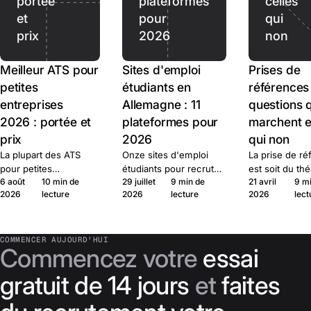
portée
plateformes
celles
et
pour
qui
prix
2026
non
Meilleur ATS pour
Sites d'emploi
Prises de
petites
étudiants en
références 
entreprises
Allemagne : 11
questions 
2026 : portée et
plateformes pour
marchent e
prix
2026
qui non
La plupart des ATS
Onze sites d'emploi
La prise de r
pour petites
étudiants pour recruter
est soit du thé
6 août
10 min de
29 juillet
9 min de
21 avril
9 m
entreprises couvrent
en Allemagne, plus les
du signal. Voic
2026
lecture
2026
lecture
2026
lect
les mêmes besoins de
offres universitaires. À
de questions 
base. Ce qui compte :
quoi sert chacun, à
produit du sign
la portée, le prix et
quel prix et quand
cadre légal, e
l'engagement. Dix
publier.
passer.
COMMENCER AUJOURD'HUI
Commencez votre
essai
outils comparés.
gratuit de 14 jours
et
faites