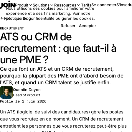
Se connecter
S'inscri
Produit
Solutions
Ressources
Tarifs
Nous utilisons des cookies pour améliorer votre
expérience et à des fins marketing. Voir notre
Retour au blog
politique de confidentialité
ou
gérer les cookies
.
Refuser
Accepter
RECRUTEMENT
ATS ou CRM de
recrutement : que faut-il à
une PME ?
Ce que font un ATS et un CRM de recrutement,
pourquoi la plupart des PME ont d'abord besoin de
l'ATS, et quand un CRM talent se justifie enfin.
Quentin Doyon
Head of Product
Publié le 2 juin 2026
Un ATS (logiciel de suivi des candidatures) gère les postes
que vous recrutez en ce moment. Un CRM de recrutement
entretient les personnes que vous recruterez peut-être plus