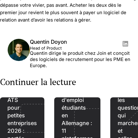
dépasse votre vivier, pas avant. Acheter les deux dès le
premier jour revient le plus souvent à payer un logiciel de
relation avant d’avoir les relations à gérer.
Quentin Doyon
Head of Product
Quentin dirige le produit chez Join et conçoit
des logiciels de recrutement pour les PME en
Europe.
Prises
Continuer la lecture
de
Meilleur
Sites
référen
ATS
d'emploi
les
pour
étudiants
questio
petites
en
qui
entreprises
Allemagne :
marche
2026 :
11
et