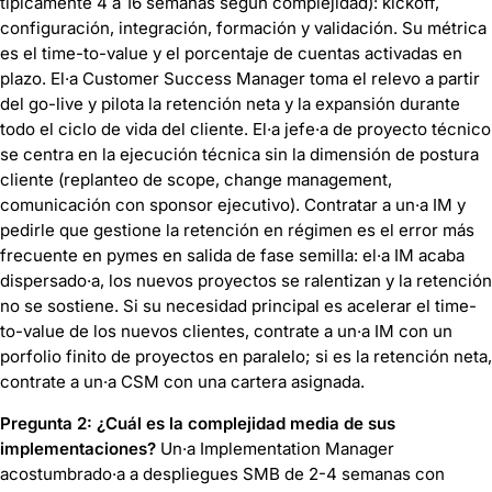
típicamente 4 a 16 semanas según complejidad): kickoff,
configuración, integración, formación y validación. Su métrica
es el time-to-value y el porcentaje de cuentas activadas en
plazo. El·a Customer Success Manager toma el relevo a partir
del go-live y pilota la retención neta y la expansión durante
todo el ciclo de vida del cliente. El·a jefe·a de proyecto técnico
se centra en la ejecución técnica sin la dimensión de postura
cliente (replanteo de scope, change management,
comunicación con sponsor ejecutivo). Contratar a un·a IM y
pedirle que gestione la retención en régimen es el error más
frecuente en pymes en salida de fase semilla: el·a IM acaba
dispersado·a, los nuevos proyectos se ralentizan y la retención
no se sostiene. Si su necesidad principal es acelerar el time-
to-value de los nuevos clientes, contrate a un·a IM con un
porfolio finito de proyectos en paralelo; si es la retención neta,
contrate a un·a CSM con una cartera asignada.
Pregunta 2: ¿Cuál es la complejidad media de sus
implementaciones?
Un·a Implementation Manager
acostumbrado·a a despliegues SMB de 2-4 semanas con