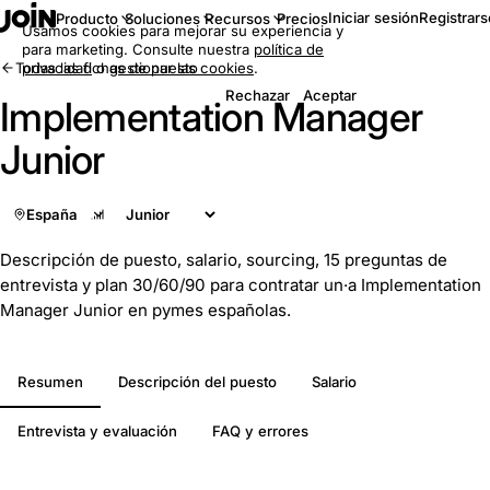
Iniciar sesión
Registrars
Producto
Soluciones
Recursos
Precios
Usamos cookies para mejorar su experiencia y
para marketing. Consulte nuestra
política de
Todas las fichas de puesto
privacidad
o
gestionar las cookies
.
Rechazar
Aceptar
Implementation Manager
Junior
España
Descripción de puesto, salario, sourcing, 15 preguntas de
entrevista y plan 30/60/90 para contratar un·a Implementation
Manager Junior en pymes españolas.
Resumen
Descripción del puesto
Salario
Entrevista y evaluación
FAQ y errores