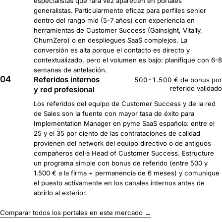
especialistas que rara vez aparecen en portales
generalistas. Particularmente eficaz para perfiles senior
dentro del rango mid (5-7 años) con experiencia en
herramientas de Customer Success (Gainsight, Vitally,
ChurnZero) o en despliegues SaaS complejos. La
conversión es alta porque el contacto es directo y
contextualizado, pero el volumen es bajo: planifique con 6-8
semanas de antelación.
04
Referidos internos
500-1.500 € de bonus por
referido validado
y red profesional
Los referidos del equipo de Customer Success y de la red
de Sales son la fuente con mayor tasa de éxito para
Implementation Manager en pyme SaaS española: entre el
25 y el 35 por ciento de las contrataciones de calidad
provienen del network del equipo directivo o de antiguos
compañeros del·a Head of Customer Success. Estructure
un programa simple con bonus de referido (entre 500 y
1.500 € a la firma + permanencia de 6 meses) y comunique
el puesto activamente en los canales internos antes de
abrirlo al exterior.
Comparar todos los portales en este mercado →