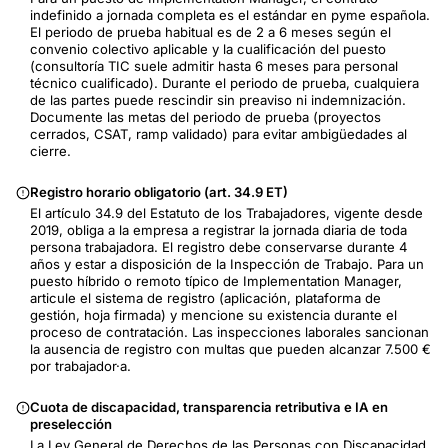
indefinido a jornada completa es el estándar en pyme española.
El periodo de prueba habitual es de 2 a 6 meses según el
convenio colectivo aplicable y la cualificación del puesto
(consultoría TIC suele admitir hasta 6 meses para personal
técnico cualificado). Durante el periodo de prueba, cualquiera
de las partes puede rescindir sin preaviso ni indemnización.
Documente las metas del periodo de prueba (proyectos
cerrados, CSAT, ramp validado) para evitar ambigüedades al
cierre.
Registro horario obligatorio (art. 34.9 ET)
El artículo 34.9 del Estatuto de los Trabajadores, vigente desde
2019, obliga a la empresa a registrar la jornada diaria de toda
persona trabajadora. El registro debe conservarse durante 4
años y estar a disposición de la Inspección de Trabajo. Para un
puesto híbrido o remoto típico de Implementation Manager,
articule el sistema de registro (aplicación, plataforma de
gestión, hoja firmada) y mencione su existencia durante el
proceso de contratación. Las inspecciones laborales sancionan
la ausencia de registro con multas que pueden alcanzar 7.500 €
por trabajador·a.
Cuota de discapacidad, transparencia retributiva e IA en
preselección
La Ley General de Derechos de las Personas con Discapacidad