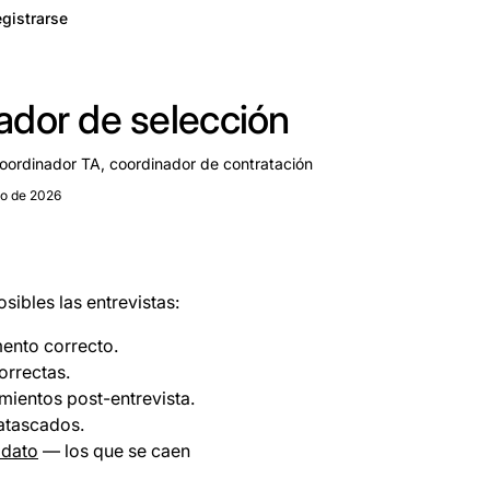
gistrarse
ador de selección
oordinador TA, coordinador de contratación
yo de 2026
ibles las entrevistas:
mento correcto.
orrectas.
mientos post-entrevista.
 atascados.
idato
— los que se caen