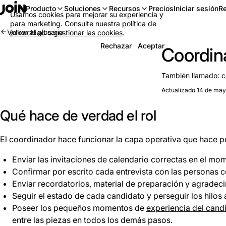
Iniciar sesión
Re
Producto
Soluciones
Recursos
Precios
Usamos cookies para mejorar su experiencia y
para marketing. Consulte nuestra
política de
Volver al glosario
privacidad
o
gestionar las cookies
.
Rechazar
Aceptar
Coordin
También llamado:
c
Actualizado 14 de ma
Qué hace de verdad el rol
El coordinador hace funcionar la capa operativa que hace pos
Enviar las invitaciones de calendario correctas en el mo
Confirmar por escrito cada entrevista con las personas c
Enviar recordatorios, material de preparación y agradeci
Seguir el estado de cada candidato y perseguir los hilos
Poseer los pequeños momentos de
experiencia del cand
entre las piezas en todos los demás pasos.