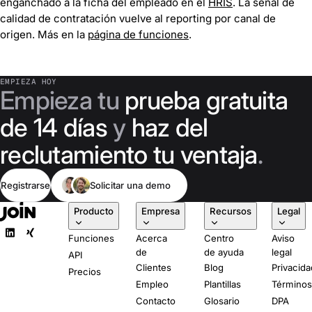
enganchado a la ficha del empleado en el
HRIS
. La señal de
calidad de contratación vuelve al reporting por canal de
origen. Más en la
página de funciones
.
EMPIEZA HOY
Empieza tu
prueba gratuita
de 14 días
y
haz del
reclutamiento tu ventaja
.
Registrarse
Solicitar una demo
Producto
Empresa
Recursos
Legal
Funciones
Acerca
Centro
Aviso
de
de ayuda
legal
API
Clientes
Blog
Privacida
Precios
Empleo
Plantillas
Término
Contacto
Glosario
DPA