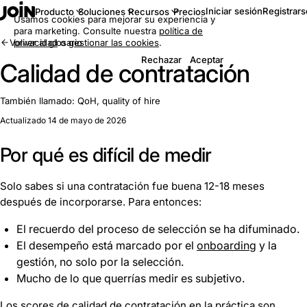
Iniciar sesión
Registrars
Producto
Soluciones
Recursos
Precios
Usamos cookies para mejorar su experiencia y
para marketing. Consulte nuestra
política de
Volver al glosario
privacidad
o
gestionar las cookies
.
Rechazar
Aceptar
Calidad de contratación
También llamado:
QoH, quality of hire
Actualizado 14 de mayo de 2026
Por qué es difícil de medir
Solo sabes si una contratación fue buena 12-18 meses
después de incorporarse. Para entonces:
El recuerdo del proceso de selección se ha difuminado.
El desempeño está marcado por el
onboarding
y la
gestión, no solo por la selección.
Mucho de lo que querrías medir es subjetivo.
Los scores de calidad de contratación en la práctica son