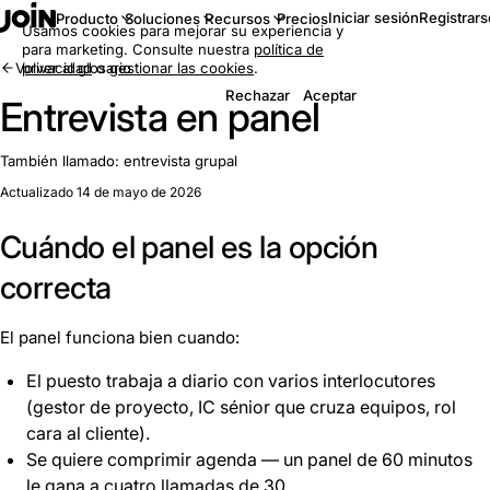
Iniciar sesión
Registrars
Producto
Soluciones
Recursos
Precios
Usamos cookies para mejorar su experiencia y
para marketing. Consulte nuestra
política de
Volver al glosario
privacidad
o
gestionar las cookies
.
Rechazar
Aceptar
Entrevista en panel
También llamado:
entrevista grupal
Actualizado 14 de mayo de 2026
Cuándo el panel es la opción
correcta
El panel funciona bien cuando:
El puesto trabaja a diario con varios interlocutores
(gestor de proyecto, IC sénior que cruza equipos, rol
cara al cliente).
Se quiere comprimir agenda — un panel de 60 minutos
le gana a cuatro llamadas de 30.